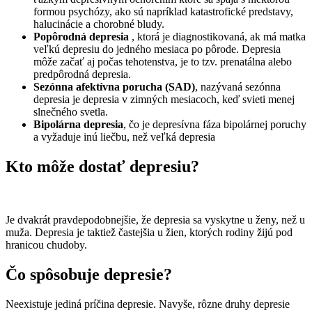
formou psychózy, ako sú napríklad katastrofické predstavy,
halucinácie a chorobné bludy.
Popôrodná depresia
, ktorá je diagnostikovaná, ak má matka
veľkú depresiu do jedného mesiaca po pôrode. Depresia
môže začať aj počas tehotenstva, je to tzv. prenatálna alebo
predpôrodná depresia.
Sezónna afektívna porucha (SAD)
, nazývaná sezónna
depresia je depresia v zimných mesiacoch, keď svieti menej
slnečného svetla.
Bipolárna depresia
, čo je depresívna fáza bipolárnej poruchy
a vyžaduje inú liečbu, než veľká depresia
Kto môže dostať depresiu?
Je dvakrát pravdepodobnejšie, že depresia sa vyskytne u ženy, než u
muža. Depresia je taktiež častejšia u žien, ktorých rodiny žijú pod
hranicou chudoby.
Čo spôsobuje depresie?
Neexistuje jediná príčina depresie. Navyše, rôzne druhy depresie