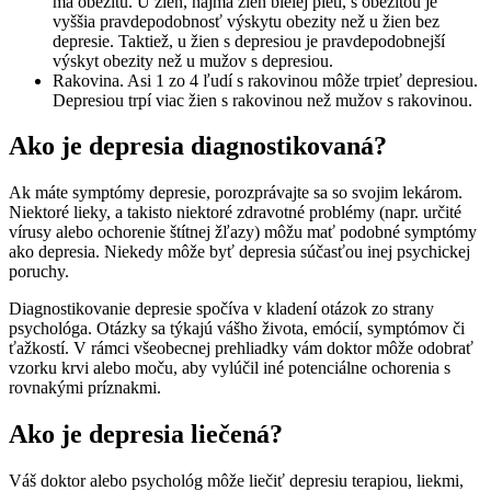
má obezitu. U žien, najmä žien bielej pleti, s obezitou je
vyššia pravdepodobnosť výskytu obezity než u žien bez
depresie. Taktiež, u žien s depresiou je pravdepodobnejší
výskyt obezity než u mužov s depresiou.
Rakovina. Asi 1 zo 4 ľudí s rakovinou môže trpieť depresiou.
Depresiou trpí viac žien s rakovinou než mužov s rakovinou.
Ako je depresia diagnostikovaná?
Ak máte symptómy depresie, porozprávajte sa so svojim lekárom.
Niektoré lieky, a takisto niektoré zdravotné problémy (napr. určité
vírusy alebo ochorenie štítnej žľazy) môžu mať podobné symptómy
ako depresia. Niekedy môže byť depresia súčasťou inej psychickej
poruchy.
Diagnostikovanie depresie spočíva v kladení otázok zo strany
psychológa. Otázky sa týkajú vášho života, emócií, symptómov či
ťažkostí. V rámci všeobecnej prehliadky vám doktor môže odobrať
vzorku krvi alebo moču, aby vylúčil iné potenciálne ochorenia s
rovnakými príznakmi.
Ako je depresia liečená?
Váš doktor alebo psychológ môže liečiť depresiu terapiou, liekmi,