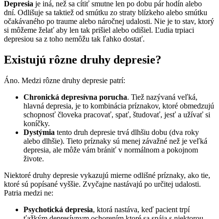
Depresia
je iná, než sa cítiť smutne len po dobu pár hodín alebo
dní. Odlišuje sa taktiež od smútku zo straty blízkeho alebo smútku
očakávaného po traume alebo náročnej udalosti. Nie je to stav, ktorý
si môžeme želať aby len tak prišiel alebo odišiel. Ľudia trpiaci
depresiou sa z toho nemôžu tak ľahko dostať.
Existujú rôzne druhy depresie?
Áno. Medzi rôzne druhy depresie patrí:
Chronická depresívna porucha
. Tiež nazývaná veľká,
hlavná depresia, je to kombinácia príznakov, ktoré obmedzujú
schopnosť človeka pracovať, spať, študovať, jesť a užívať si
koníčky.
Dystýmia
tento druh depresie trvá dlhšiu dobu (dva roky
alebo dlhšie). Tieto príznaky sú menej závažné než je veľká
depresia, ale môže vám brániť v normálnom a pokojnom
živote.
Niektoré druhy depresie vykazujú mierne odlišné príznaky, ako tie,
ktoré sú popísané vyššie. Zvyčajne nastávajú po určitej udalosti.
Patria medzi ne:
Psychotická depresia
, ktorá nastáva, keď pacient trpí
ťažkým depresívnym ochorením ktoré sa spája s niektorou