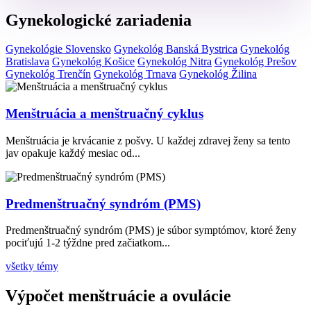
Gynekologické zariadenia
Gynekológie Slovensko
Gynekológ Banská Bystrica
Gynekológ
Bratislava
Gynekológ Košice
Gynekológ Nitra
Gynekológ Prešov
Gynekológ Trenčín
Gynekológ Trnava
Gynekológ Žilina
Menštruácia a menštruačný cyklus
Menštruácia je krvácanie z pošvy. U každej zdravej ženy sa tento
jav opakuje každý mesiac od...
Predmenštruačný syndróm (PMS)
Predmenštruačný syndróm (PMS) je súbor symptómov, ktoré ženy
pociťujú 1-2 týždne pred začiatkom...
všetky témy
Výpočet menštruácie a ovulácie