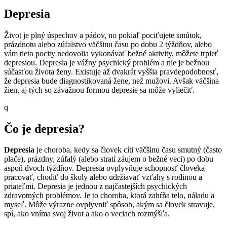
Depresia
Život je plný úspechov a pádov, no pokiaľ pociťujete smútok,
prázdnotu alebo zúfalstvo väčšinu času po dobu 2 týždňov, alebo
vám tieto pocity nedovolia vykonávať bežné aktivity, môžete trpieť
depresiou. Depresia je vážny psychický problém a nie je bežnou
súčasťou života ženy. Existuje až dvakrát vyššia pravdepodobnosť,
že depresia bude diagnostikovaná žene, než mužovi. Avšak väčšina
žien, aj tých so závažnou formou depresie sa môže vyliečiť.
q
Čo je depresia?
Depresia
je choroba, kedy sa človek cíti väčšinu času smutný (často
plače), prázdny, zúfalý (alebo stratí záujem o bežné veci) po dobu
aspoň dvoch týždňov. Depresia ovplyvňuje schopnosť človeka
pracovať, chodiť do školy alebo udržiavať vzťahy s rodinou a
priateľmi. Depresia je jednou z najčastejších psychických
zdravotných problémov. Je to choroba, ktorá zahŕňa telo, náladu a
myseľ. Môže výrazne ovplyvniť spôsob, akým sa človek stravuje,
spí, ako vníma svoj život a ako o veciach rozmýšľa.