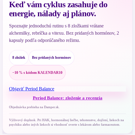
Keď vám cyklus zasahuje do
energie, nálady aj plánov.
Spoznajte jednoduchú rutinu s 8 zložkami vrátane
alchemilky, rebríčka a vitexu. Bez pridaných hormónov, 2
kapsuly podľa odporúčaného režimu.
8 zložiek
Bez pridaných hormónov
−10 % s kódom KALENDAR10
Objaviť Period Balance
Period Balance: zloženie a recenzia
Objednávka prebieha na Damper.sk.
Výživový doplnok. Pri HAK, hormonálnej liečbe, tehotenstve, dojčení, liekoch na
psychiku alebo iných liekoch si vhodnosť overte s lekárom alebo farmaceutom.