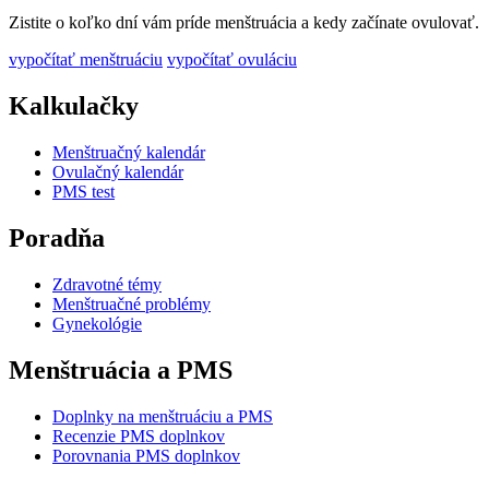
Zistite o koľko dní vám príde menštruácia a kedy začínate ovulovať.
vypočítať menštruáciu
vypočítať ovuláciu
Kalkulačky
Menštruačný kalendár
Ovulačný kalendár
PMS test
Poradňa
Zdravotné témy
Menštruačné problémy
Gynekológie
Menštruácia a PMS
Doplnky na menštruáciu a PMS
Recenzie PMS doplnkov
Porovnania PMS doplnkov