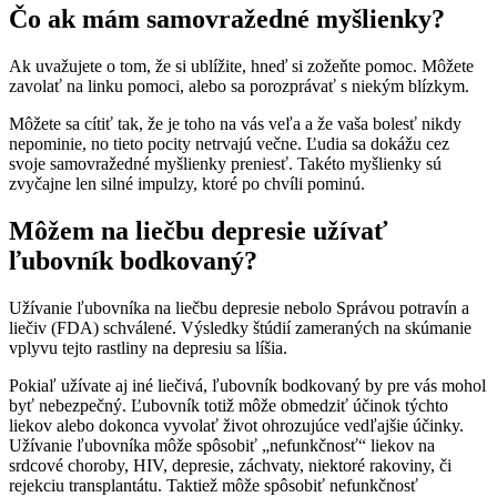
Čo ak mám samovražedné myšlienky?
Ak uvažujete o tom, že si ublížite, hneď si zožeňte pomoc. Môžete
zavolať na linku pomoci, alebo sa porozprávať s niekým blízkym.
Môžete sa cítiť tak, že je toho na vás veľa a že vaša bolesť nikdy
nepominie, no tieto pocity netrvajú večne. Ľudia sa dokážu cez
svoje samovražedné myšlienky preniesť. Takéto myšlienky sú
zvyčajne len silné impulzy, ktoré po chvíli pominú.
Môžem na liečbu depresie užívať
ľubovník bodkovaný?
Užívanie ľubovníka na liečbu depresie nebolo Správou potravín a
liečiv (FDA) schválené. Výsledky štúdií zameraných na skúmanie
vplyvu tejto rastliny na depresiu sa líšia.
Pokiaľ užívate aj iné liečivá, ľubovník bodkovaný by pre vás mohol
byť nebezpečný. Ľubovník totiž môže obmedziť účinok týchto
liekov alebo dokonca vyvolať život ohrozujúce vedľajšie účinky.
Užívanie ľubovníka môže spôsobiť „nefunkčnosť“ liekov na
srdcové choroby, HIV, depresie, záchvaty, niektoré rakoviny, či
rejekciu transplantátu. Taktiež môže spôsobiť nefunkčnosť