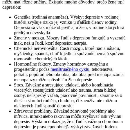
môžu mať rôzne príčiny. Existuje mnoho dôvodov, prečo žena trpí
depresiou:
Genetika (rodinná anamnéza). Výskyt depresie v rodinnej
histórii zvyšuje riziko jej vzniku u ďalších členov rodiny.
Depresia sa však môže objaviť aj u žien, v rodine ktorých sa
predtým nevyskytla.
Zmeny v mozgu. Mozgy ľudí s depresiou fungujú a vyzerajú
inak, než u ľudí, ktorí depresiou netrpia.
Chemická nerovnováha. Časti mozgu, ktoré riadia náladu,
myšlienky, spánok, chuť k jedlu a správanie nemajú správnu
rovnováhu chemických látok.
Hormonálne faktory. Zmeny hormónov estrogénu a
progesterónu počas
menštruačného cyklu
, tehotenstva,
potratu, popôrodného obdobia, obdobia pred menopauzou a
menopauzy môžu spôsobiť u žien depresie.
Stres. Závažné a stresujúce udalosti, alebo kombinácia
viacerých stresujúcich udalostí ako trauma, strata blízkej
osoby, neúspešný vzťah, pracovné povinnosti, staranie sa o
dieťa a starnúci rodičia, chudoba, či zneužívanie môžu u
niektorých ľudí spustiť depresiu.
Zdravotné problémy. Závažné zdravotné problémy ako
mŕtvica, infarkt alebo rakovina môžu zvyšovať risk vývinu
depresie. Výskum dokazuje, že u ľudí s vážnou chorobou a
depresiou je pravdepodobnejší výskyt závažných foriem