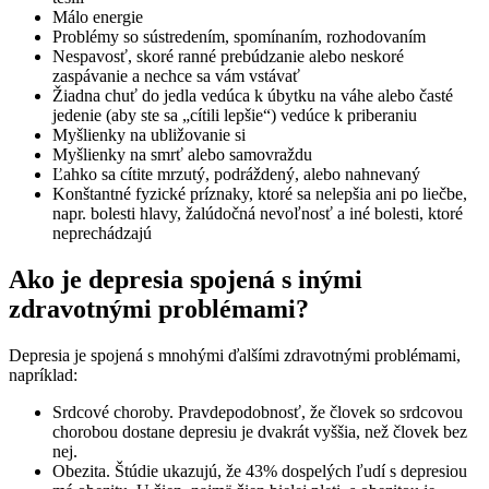
Málo energie
Problémy so sústredením, spomínaním, rozhodovaním
Nespavosť, skoré ranné prebúdzanie alebo neskoré
zaspávanie a nechce sa vám vstávať
Žiadna chuť do jedla vedúca k úbytku na váhe alebo časté
jedenie (aby ste sa „cítili lepšie“) vedúce k priberaniu
Myšlienky na ubližovanie si
Myšlienky na smrť alebo samovraždu
Ľahko sa cítite mrzutý, podráždený, alebo nahnevaný
Konštantné fyzické príznaky, ktoré sa nelepšia ani po liečbe,
napr. bolesti hlavy, žalúdočná nevoľnosť a iné bolesti, ktoré
neprechádzajú
Ako je depresia spojená s inými
zdravotnými problémami?
Depresia je spojená s mnohými ďalšími zdravotnými problémami,
napríklad:
Srdcové choroby. Pravdepodobnosť, že človek so srdcovou
chorobou dostane depresiu je dvakrát vyššia, než človek bez
nej.
Obezita. Štúdie ukazujú, že 43% dospelých ľudí s depresiou