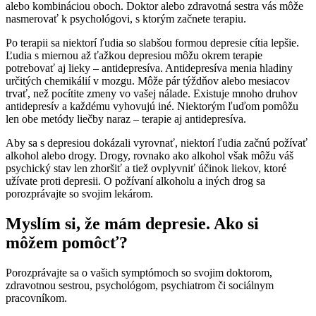
alebo kombináciou oboch. Doktor alebo zdravotná sestra vás môže
nasmerovať k psychológovi, s ktorým začnete terapiu.
Po terapii sa niektorí ľudia so slabšou formou depresie cítia lepšie.
Ľudia s miernou až ťažkou depresiou môžu okrem terapie
potrebovať aj lieky – antidepresíva. Antidepresíva menia hladiny
určitých chemikálií v mozgu. Môže pár týždňov alebo mesiacov
trvať, než pocítite zmeny vo vašej nálade. Existuje mnoho druhov
antidepresív a každému vyhovujú iné. Niektorým ľuďom pomôžu
len obe metódy liečby naraz – terapie aj antidepresíva.
Aby sa s depresiou dokázali vyrovnať, niektorí ľudia začnú požívať
alkohol alebo drogy. Drogy, rovnako ako alkohol však môžu váš
psychický stav len zhoršiť a tiež ovplyvniť účinok liekov, ktoré
užívate proti depresii. O požívaní alkoholu a iných drog sa
porozprávajte so svojim lekárom.
Myslím si, že mám depresie. Ako si
môžem pomôcť?
Porozprávajte sa o vašich symptómoch so svojim doktorom,
zdravotnou sestrou, psychológom, psychiatrom či sociálnym
pracovníkom.