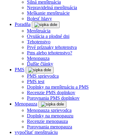
Silná menštruácia
Nepravidelná menštruácia
Meškanie menštruácie
Bolesť hlavy
Poradňa
Menštruácia
Ovulácia a plodné dni
Tehotenstvo
Prvé príznaky tehotenstva
Pms alebo tehotenstvo?
Menopauza
Ďalšie články
PMS
PMS sprievodca
PMS test
Doplnky na menštruáciu a PMS
Recenzie PMS doplnkov
Porovnania PMS doplnkov
Menopauza
Menopauza sprievodca
Doplnky na menopauzu
Recenzie menopauza
Porovnania menopauza
vypočítať menštruáciu