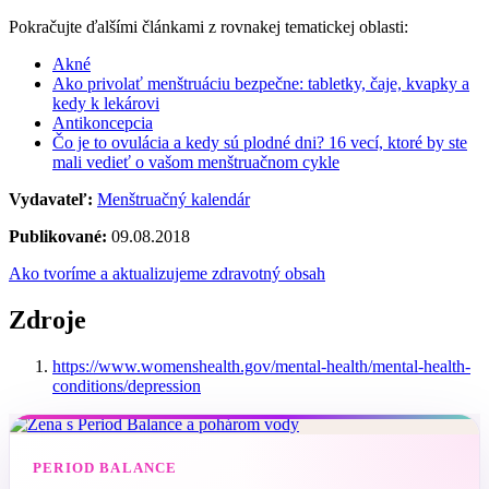
Pokračujte ďalšími článkami z rovnakej tematickej oblasti:
Akné
Ako privolať menštruáciu bezpečne: tabletky, čaje, kvapky a
kedy k lekárovi
Antikoncepcia
Čo je to ovulácia a kedy sú plodné dni? 16 vecí, ktoré by ste
mali vedieť o vašom menštruačnom cykle
Vydavateľ:
Menštruačný kalendár
Publikované:
09.08.2018
Ako tvoríme a aktualizujeme zdravotný obsah
Zdroje
https://www.womenshealth.gov/mental-health/mental-health-
conditions/depression
PERIOD BALANCE