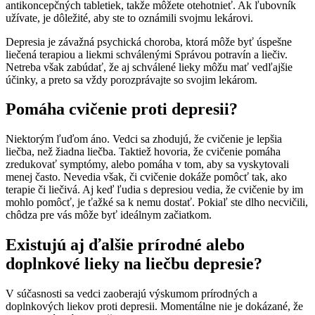
antikoncepčných tabletiek, takže môžete otehotnieť. Ak ľubovník
užívate, je dôležité, aby ste to oznámili svojmu lekárovi.
Depresia je závažná psychická choroba, ktorá môže byť úspešne
liečená terapiou a liekmi schválenými Správou potravín a liečiv.
Netreba však zabúdať, že aj schválené lieky môžu mať vedľajšie
účinky, a preto sa vždy porozprávajte so svojim lekárom.
Pomáha cvičenie proti depresii?
Niektorým ľuďom áno. Vedci sa zhodujú, že cvičenie je lepšia
liečba, než žiadna liečba. Taktiež hovoria, že cvičenie pomáha
zredukovať symptómy, alebo pomáha v tom, aby sa vyskytovali
menej často. Nevedia však, či cvičenie dokáže pomôcť tak, ako
terapie či liečivá. Aj keď ľudia s depresiou vedia, že cvičenie by im
mohlo pomôcť, je ťažké sa k nemu dostať. Pokiaľ ste dlho necvičili,
chôdza pre vás môže byť ideálnym začiatkom.
Existujú aj ďalšie prírodné alebo
doplnkové lieky na liečbu depresie?
V súčasnosti sa vedci zaoberajú výskumom prírodných a
doplnkových liekov proti depresii. Momentálne nie je dokázané, že