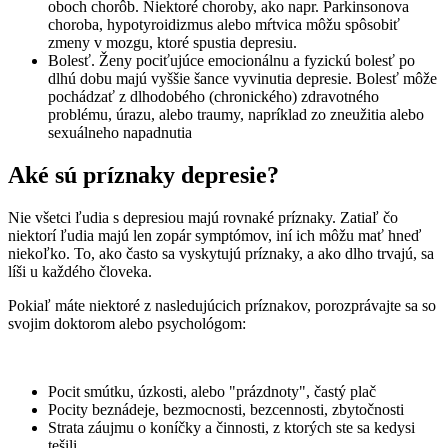
oboch chorôb. Niektoré choroby, ako napr. Parkinsonova
choroba, hypotyroidizmus alebo mŕtvica môžu spôsobiť
zmeny v mozgu, ktoré spustia depresiu.
Bolesť. Ženy pociťujúce emocionálnu a fyzickú bolesť po
dlhú dobu majú vyššie šance vyvinutia depresie. Bolesť môže
pochádzať z dlhodobého (chronického) zdravotného
problému, úrazu, alebo traumy, napríklad zo zneužitia alebo
sexuálneho napadnutia
Aké sú príznaky depresie?
Nie všetci ľudia s depresiou majú rovnaké príznaky. Zatiaľ čo
niektorí ľudia majú len zopár symptómov, iní ich môžu mať hneď
niekoľko. To, ako často sa vyskytujú príznaky, a ako dlho trvajú, sa
líši u každého človeka.
Pokiaľ máte niektoré z nasledujúcich príznakov, porozprávajte sa so
svojim doktorom alebo psychológom:
Pocit smútku, úzkosti, alebo "prázdnoty", častý plač
Pocity beznádeje, bezmocnosti, bezcennosti, zbytočnosti
Strata záujmu o koníčky a činnosti, z ktorých ste sa kedysi
tešili