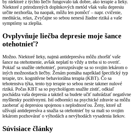
by niektoré z týchto liečiv fungovalo tak dobre, ako terapie a lieky.
Niektoré z prirodzených doplnkových metód však vašu depresiu
určite nezhoršia, ba naopak, môžu len pomôcť – napr. cvičenie,
meditácia, relax, Zvyčajne so sebou nenesú žiadne riziká a vaše
symptómy sa zlepšia.
Ovplyvňuje liečba depresie moje šance
otehotnieť?
Možno. Niektoré lieky, najmä antidepresíva môžu zhoršiť vaše
šance na otehotnenie, avšak neplatí to vždy a treba si to overiť.
Pokiaľ sa snažíte otehotnieť, porozprávajte sa so svojim lekárom o
iných možnostiach liečby. Ženám pomáha napríklad špecifický typ
terapie, tzv. kognitívne behaviorálna terapia (KBT). Čo sa
tehotenstva týka, tento typ terapie so sebou nesie takmer nulové
riziká. Počas KBT sa so psychológom snažíte zistiť, odkiaľ
pochádza vaša depresia a taktiež sa budete učiť nahrádzať negatívne
myšlienky pozitívnymi. Istí odborníci na psychické zdravie sa môžu
zaoberať aj depresiou spojenou s neplodnosťou. Ženy, ktoré už
užívajú antidepresíva a snažia sa otehotnieť by sa mali so svojim
lekárom pozhovárať o výhodách a nevýhodách vysadenia liekov.
Súvisiace články