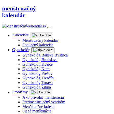
menštruačný
kalendár
Kalendáre
Menštruačný kalendár
Ovulačný kalendár
Gynekológ
Gynekológ Banská Bystrica
Gynekológ Bratislava
Gynekológ Košice
Gynekológ Nitra
Gynekológ Prešov
Gynekológ Trenčín
Gynekológ Trnava
Gynekológ Žilina
Problémy
Ako privolať menštruáciu
Predmenštruačný syndróm
Menštruačné bolesti
Slabá menštruácia