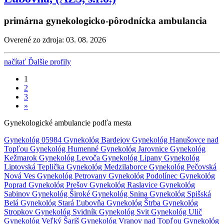
primárna gynekologicko-pôrodnícka ambulancia
Overené zo zdroja: 03. 08. 2026
načítať Ďalšie profily
1
2
3
»
Gynekologické ambulancie podľa mesta
Gynekológ 05984
Gynekológ Bardejov
Gynekológ Hanušovce nad
Topľou
Gynekológ Humenné
Gynekológ Jarovnice
Gynekológ
Kežmarok
Gynekológ Levoča
Gynekológ Lipany
Gynekológ
Liptovská Teplička
Gynekológ Medzilaborce
Gynekológ Pečovská
Nová Ves
Gynekológ Petrovany
Gynekológ Podolínec
Gynekológ
Poprad
Gynekológ Prešov
Gynekológ Raslavice
Gynekológ
Sabinov
Gynekológ Široké
Gynekológ Snina
Gynekológ Spišská
Belá
Gynekológ Stará Ľubovňa
Gynekológ Štrba
Gynekológ
Stropkov
Gynekológ Svidník
Gynekológ Svit
Gynekológ Ulič
Gynekológ Veľký Šariš
Gynekológ Vranov nad Topľou
Gynekológ