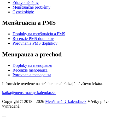
Zdravotné témy
Menštruačné problémy
Gynekológie
Menštruácia a PMS
Doplnky na menštruáciu a PMS
Recenzie PMS doplnkov
Porovnania PMS doplnkov
Menopauza a prechod
Doplnky na menopauzu
Recenzie menopauza
Porovnania menopauza
Informácie uvedené na stránke nenahrádzajú návštevu lekára.
katka@menstruacny-kalendar.sk
Copyright © 2018 - 2026
Menštruačný-kalendár.sk
Všetky práva
vyhradené.