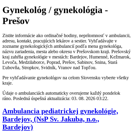
Gynekológ / gynekológia -
Prešov
Zistite informácie ako ordinačné hodiny, neprítomnosť v ambulancii,
adresu, kontakt, pracujúcich lekárov a sestier. Vyhľadávajte v
zozname gynekologických ambulancií podľa mena gynekológa,
názvu zariadenia, mesta alebo okresu v Prešovskom kraji. Prešovský
kraj zahŕňa gynekológie v mestách: Bardejov, Humenné, Kežmarok,
Levoča, Medzilaborce, Poprad, Prešov, Sabinov, Snina, Stará
Ľubovňa, Stropkov, Svidník, Vranov nad Topľou.
Pre vyhľadávanie gynekológov na celom Slovensku vyberte všetky
kraje.
Údaje o ambulanciách automaticky overujeme každý pondelok
ráno. Posledná úspešná aktualizácia: 03. 08. 2026 03:22.
Ambulancia pediatrickej gynekológie,
Bardejov, (NsP Sv. Jakuba, n.o.,
Bardejov)