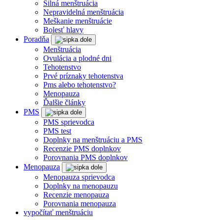
Silná menštruácia
Nepravidelná menštruácia
Meškanie menštruácie
Bolesť hlavy
Poradňa
Menštruácia
Ovulácia a plodné dni
Tehotenstvo
Prvé príznaky tehotenstva
Pms alebo tehotenstvo?
Menopauza
Ďalšie články
PMS
PMS sprievodca
PMS test
Doplnky na menštruáciu a PMS
Recenzie PMS doplnkov
Porovnania PMS doplnkov
Menopauza
Menopauza sprievodca
Doplnky na menopauzu
Recenzie menopauza
Porovnania menopauza
vypočítať menštruáciu