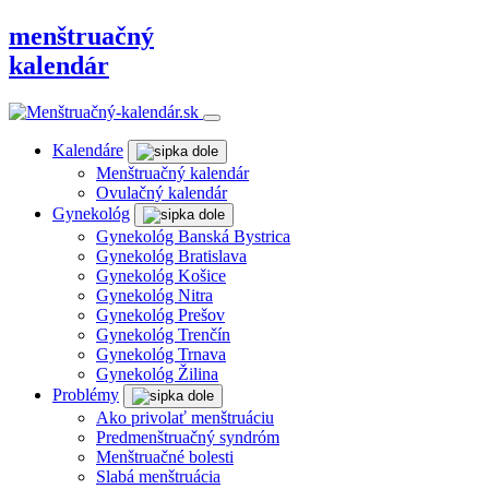
menštruačný
kalendár
Kalendáre
Menštruačný kalendár
Ovulačný kalendár
Gynekológ
Gynekológ Banská Bystrica
Gynekológ Bratislava
Gynekológ Košice
Gynekológ Nitra
Gynekológ Prešov
Gynekológ Trenčín
Gynekológ Trnava
Gynekológ Žilina
Problémy
Ako privolať menštruáciu
Predmenštruačný syndróm
Menštruačné bolesti
Slabá menštruácia