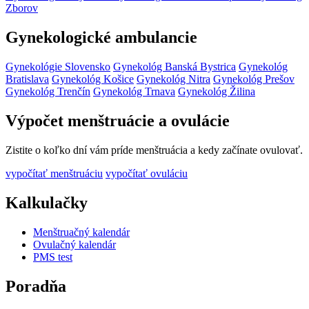
Zborov
Gynekologické ambulancie
Gynekológie Slovensko
Gynekológ Banská Bystrica
Gynekológ
Bratislava
Gynekológ Košice
Gynekológ Nitra
Gynekológ Prešov
Gynekológ Trenčín
Gynekológ Trnava
Gynekológ Žilina
Výpočet menštruácie a ovulácie
Zistite o koľko dní vám príde menštruácia a kedy začínate ovulovať.
vypočítať menštruáciu
vypočítať ovuláciu
Kalkulačky
Menštruačný kalendár
Ovulačný kalendár
PMS test
Poradňa