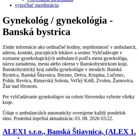
vypočítať menštruáciu
Gynekológ / gynekológia -
Banská bystrica
Zistite informácie ako ordinačné hodiny, neprítomnosť v ambulancii,
adresu, kontakt, pracujúcich lekárov a sestier. Vyhľadávajte v
zozname gynekologických ambulancií podľa mena gynekológa,
názvu zariadenia, mesta alebo okresu v Banskobystrickom kraji.
Banskobystrický kraj zahŕňa gynekológie v mestách: Banská
Bystrica, Banská Štiavnica, Brezno, Detva, Krupina, Lučenec,
Poltár, Revúca, Rimavská Sobota, Veľký Krtíš, Zvolen, Žarnovica,
Žiar nad Hronom.
Pre vyhľadávanie gynekológov na celom Slovensku vyberte všetky
kraje.
Údaje o ambulanciách automaticky overujeme každý pondelok
ráno. Posledná úspešná aktualizácia: 03. 08. 2026 03:22.
ALEX1 s.r.o., Banská Štiavnica, (ALEX 1.