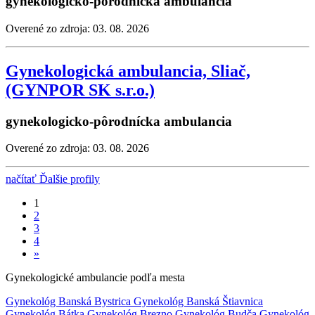
gynekologicko-pôrodnícka ambulancia
Overené zo zdroja: 03. 08. 2026
Gynekologická ambulancia, Sliač,
(GYNPOR SK s.r.o.)
gynekologicko-pôrodnícka ambulancia
Overené zo zdroja: 03. 08. 2026
načítať Ďalšie profily
1
2
3
4
»
Gynekologické ambulancie podľa mesta
Gynekológ Banská Bystrica
Gynekológ Banská Štiavnica
Gynekológ Bátka
Gynekológ Brezno
Gynekológ Budča
Gynekológ