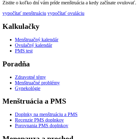
Zistite o koľko dní vám príde menštruácia a kedy začínate ovulovať.
vypočítať menštruáciu
vypočítať ovuláciu
Kalkulačky
Menštruačný kalendár
Ovulačný kalendár
PMS test
Poradňa
Zdravotné témy
Menštruačné problémy
Gynekológie
Menštruácia a PMS
Doplnky na menštruáciu a PMS
Recenzie PMS doplnkov
Porovnania PMS doplnkov
Menopauza a prechod