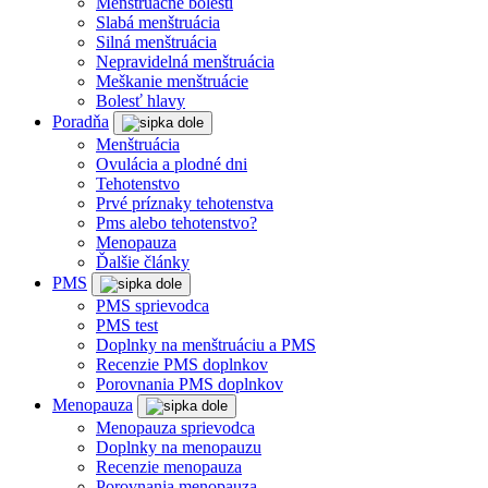
Menštruačné bolesti
Slabá menštruácia
Silná menštruácia
Nepravidelná menštruácia
Meškanie menštruácie
Bolesť hlavy
Poradňa
Menštruácia
Ovulácia a plodné dni
Tehotenstvo
Prvé príznaky tehotenstva
Pms alebo tehotenstvo?
Menopauza
Ďalšie články
PMS
PMS sprievodca
PMS test
Doplnky na menštruáciu a PMS
Recenzie PMS doplnkov
Porovnania PMS doplnkov
Menopauza
Menopauza sprievodca
Doplnky na menopauzu
Recenzie menopauza
Porovnania menopauza