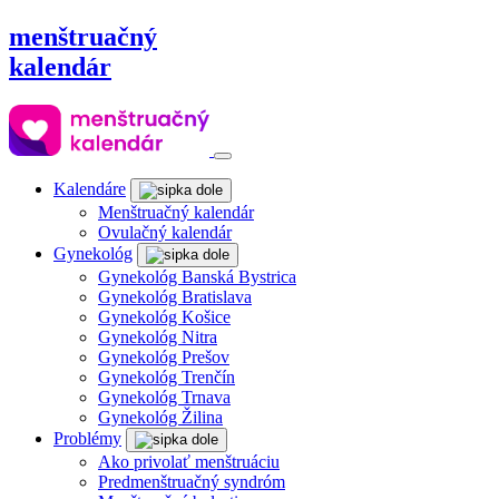
menštruačný
kalendár
Kalendáre
Menštruačný kalendár
Ovulačný kalendár
Gynekológ
Gynekológ Banská Bystrica
Gynekológ Bratislava
Gynekológ Košice
Gynekológ Nitra
Gynekológ Prešov
Gynekológ Trenčín
Gynekológ Trnava
Gynekológ Žilina
Problémy
Ako privolať menštruáciu
Predmenštruačný syndróm