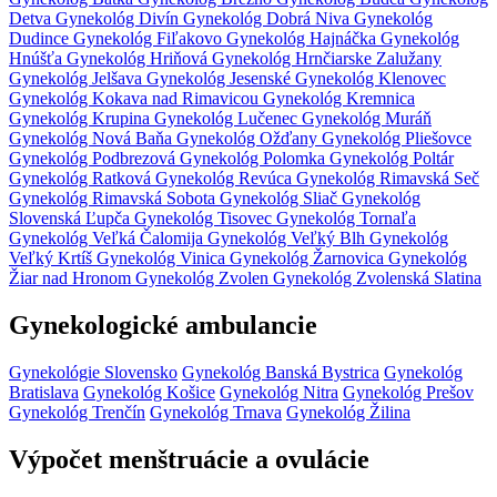
Detva
Gynekológ Divín
Gynekológ Dobrá Niva
Gynekológ
Dudince
Gynekológ Fiľakovo
Gynekológ Hajnáčka
Gynekológ
Hnúšťa
Gynekológ Hriňová
Gynekológ Hrnčiarske Zalužany
Gynekológ Jelšava
Gynekológ Jesenské
Gynekológ Klenovec
Gynekológ Kokava nad Rimavicou
Gynekológ Kremnica
Gynekológ Krupina
Gynekológ Lučenec
Gynekológ Muráň
Gynekológ Nová Baňa
Gynekológ Ožďany
Gynekológ Pliešovce
Gynekológ Podbrezová
Gynekológ Polomka
Gynekológ Poltár
Gynekológ Ratková
Gynekológ Revúca
Gynekológ Rimavská Seč
Gynekológ Rimavská Sobota
Gynekológ Sliač
Gynekológ
Slovenská Ľupča
Gynekológ Tisovec
Gynekológ Tornaľa
Gynekológ Veľká Čalomija
Gynekológ Veľký Blh
Gynekológ
Veľký Krtíš
Gynekológ Vinica
Gynekológ Žarnovica
Gynekológ
Žiar nad Hronom
Gynekológ Zvolen
Gynekológ Zvolenská Slatina
Gynekologické ambulancie
Gynekológie Slovensko
Gynekológ Banská Bystrica
Gynekológ
Bratislava
Gynekológ Košice
Gynekológ Nitra
Gynekológ Prešov
Gynekológ Trenčín
Gynekológ Trnava
Gynekológ Žilina
Výpočet menštruácie a ovulácie