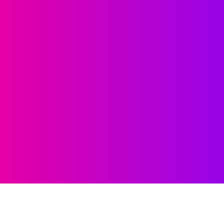
Súvisiace informácie
Pred návštevou ambulancie si môžete prečítať naše