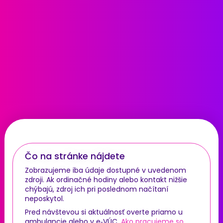
Čo na stránke nájdete
Zobrazujeme iba údaje dostupné v uvedenom
zdroji. Ak ordinačné hodiny alebo kontakt nižšie
chýbajú, zdroj ich pri poslednom načítaní
neposkytol.
Pred návštevou si aktuálnosť overte priamo u
ambulancie alebo v e‑VÚC.
Ako pracujeme so