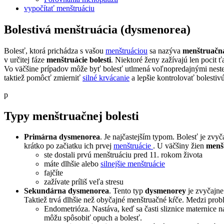
vypočítať menštruáciu
Bolestivá menštruácia (dysmenorea)
Bolesť, ktorá prichádza s vašou
menštruáciou
sa nazýva
menštruačná
v určitej fáze
menštruácie bolesti
. Niektoré ženy zažívajú len pocit ť
Vo väčšine prípadov môže byť bolesť utlmená voľnopredajnými nester
taktiež pomôcť zmierniť
silné krvácanie
a lepšie kontrolovať bolestiv
p
Typy menštruačnej bolesti
Primárna dysmenorea
. Je najčastejším typom. Bolesť je zvy
krátko po začiatku ich prvej
menštruácie
. U väčšiny žien
menš
ste dostali prvú menštruáciu pred 11. rokom života
máte dlhšie alebo
silnejšie menštruácie
fajčíte
zažívate príliš veľa stresu
Sekundárna dysmenorea
. Tento typ
dysmenorey
je zvyčajn
Taktiež trvá dlhšie než obyčajné menštruačné kŕče. Medzi pro
Endometrióza. Nastáva, keď sa časti sliznice maternice
môžu spôsobiť opuch a bolesť.