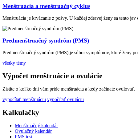
Menštruácia a menštruačný cyklus
Menštruácia je krvácanie z pošvy. U každej zdravej ženy sa tento jav
Predmenštruačný syndróm (PMS)
Predmenštruačný syndróm (PMS) je súbor symptómov, ktoré ženy poci
všetky témy
Výpočet menštruácie a ovulácie
Zistite o koľko dní vám príde menštruácia a kedy začínate ovulovať.
vypočítať menštruáciu
vypočítať ovuláciu
Kalkulačky
Menštruačný kalendár
Ovulačný kalendár
PMS test