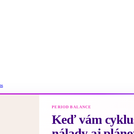
ms
PERIOD BALANCE
Keď vám cyklus
nálady aj pláno