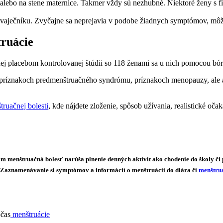
v alebo na stene maternice. Takmer vždy sú nezhubné. Niektoré ženy s f
a vaječníku. Zvyčajne sa neprejavia v podobe žiadnych symptómov, m
truácie
j placebom kontrolovanej štúdii so 118 ženami sa u nich pomocou bóru 
íznakoch predmenštruačného syndrómu, príznakoch menopauzy, ale aj n
truačnej bolesti
, kde nájdete zloženie, spôsob užívania, realistické oča
vám
menštruačná bolesť
narúša plnenie denných aktivít ako chodenie do školy či
. Zaznamenávanie si symptómov a informácií o menštruácii do diára či
menštru
očas
menštruácie