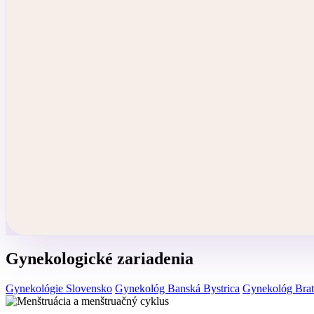
Gynekologické zariadenia
Gynekológie Slovensko
Gynekológ Banská Bystrica
Gynekológ Brat