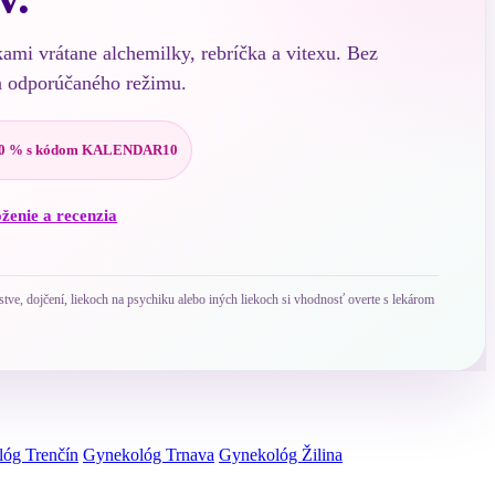
kami vrátane alchemilky, rebríčka a vitexu. Bez
a odporúčaného režimu.
0 % s kódom KALENDAR10
oženie a recenzia
ve, dojčení, liekoch na psychiku alebo iných liekoch si vhodnosť overte s lekárom
óg Trenčín
Gynekológ Trnava
Gynekológ Žilina