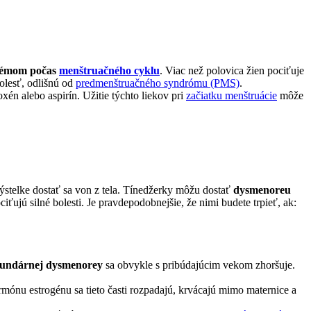
blémom počas
menštruačného cyklu
. Viac než polovica žien pociťuje
bolesť, odlišnú od
predmenštruačného syndrómu (PMS)
.
n alebo aspirín. Užitie týchto liekov pri
začiatku menštruácie
môže
ýstelke dostať sa von z tela. Tínedžerky môžu dostať
dysmenoreu
ťujú silné bolesti. Je pravdepodobnejšie, že nimi budete trpieť, ak:
kundárnej dysmenorey
sa obvykle s pribúdajúcim vekom zhoršuje.
ónu estrogénu sa tieto časti rozpadajú, krvácajú mimo maternice a