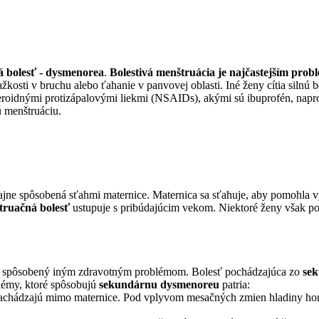
 bolesť - dysmenorea
.
Bolestivá menštruácia je najčastejším pro
ažkosti v bruchu alebo ťahanie v panvovej oblasti. Iné ženy cítia silnú 
oidnými protizápalovými liekmi (NSAIDs), akými sú ibuprofén, naproxé
ú menštruáciu.
čajne spôsobená sťahmi maternice. Maternica sa sťahuje, aby pomohla v
truačná bolesť
ustupuje s pribúdajúcim vekom. Niektoré ženy však poci
e spôsobený iným zdravotným problémom. Bolesť pochádzajúca zo
se
blémy, ktoré spôsobujú
sekundárnu dysmenoreu
patria:
 nachádzajú mimo maternice. Pod vplyvom mesačných zmien hladiny horm