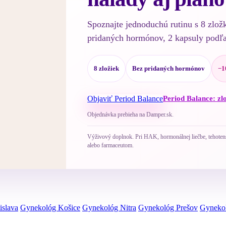
Spoznajte jednoduchú rutinu s 8 zlož
pridaných hormónov, 2 kapsuly podľ
8 zložiek
Bez pridaných hormónov
−1
Objaviť Period Balance
Period Balance: zl
Objednávka prebieha na Damper.sk.
Výživový doplnok. Pri HAK, hormonálnej liečbe, tehotenst
alebo farmaceutom.
islava
Gynekológ Košice
Gynekológ Nitra
Gynekológ Prešov
Gynekol