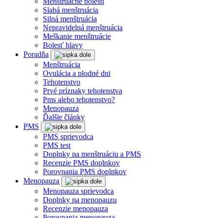
Menštruačné bolesti
Slabá menštruácia
Silná menštruácia
Nepravidelná menštruácia
Meškanie menštruácie
Bolesť hlavy
Poradňa
Menštruácia
Ovulácia a plodné dni
Tehotenstvo
Prvé príznaky tehotenstva
Pms alebo tehotenstvo?
Menopauza
Ďalšie články
PMS
PMS sprievodca
PMS test
Doplnky na menštruáciu a PMS
Recenzie PMS doplnkov
Porovnania PMS doplnkov
Menopauza
Menopauza sprievodca
Doplnky na menopauzu
Recenzie menopauza
Porovnania menopauza