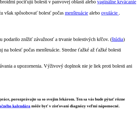
ibroidmi pociťujú bolesti v panvovej oblasti alebo
vaginálne krvácanie
ôžu však spôsobovať bolesť počas
menštruácie
alebo
ovulácie
.
podarilo znížiť závažnosť a trvanie bolestivých kŕčov. (
štúdia
)
a bolesť počas menštruácie. Stredne ťažké až ťažké bolesti
kávania a upozornenia. Výživový doplnok nie je liek proti bolesti ani
 práce, porozprávajte sa so svojim lekárom. Ten sa vás bude pýtať rôzne
ačného kalendára
môže byť v zisťovaní diagnózy veľmi nápomocné.