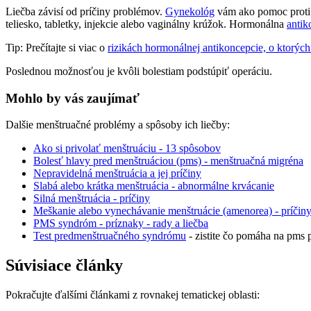
Liečba závisí od príčiny problémov.
Gynekológ
vám ako pomoc proti 
teliesko, tabletky, injekcie alebo vaginálny krúžok. Hormonálna
antik
Tip: Prečítajte si viac o
rizikách hormonálnej antikoncepcie, o ktorých
Poslednou možnosťou je kvôli bolestiam podstúpiť operáciu.
Mohlo by vás zaujímať
Dalšie menštruačné problémy a spôsoby ich liečby:
Ako si privolať menštruáciu - 13 spôsobov
Bolesť hlavy pred menštruáciou (pms) - menštruačná migréna
Nepravidelná menštruácia a jej príčiny
Slabá alebo krátka menštruácia - abnormálne krvácanie
Silná menštruácia - príčiny
Meškanie alebo vynechávanie menštruácie (amenorea) - príčin
PMS syndróm - príznaky - rady a liečba
Test predmenštruačného syndrómu
- zistite čo pomáha na pms
Súvisiace články
Pokračujte ďalšími článkami z rovnakej tematickej oblasti: