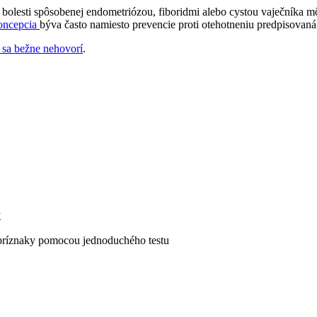
bolesti spôsobenej endometriózou, fiboridmi alebo cystou vaječníka 
oncepcia
býva často namiesto prevencie proti otehotneniu predpisova
 sa bežne nehovorí
.
y
 príznaky pomocou jednoduchého testu