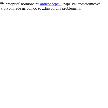
môže predpísať hormonálnu
antikoncepciu
, napr. vnútromaternicové
ná v prvom rade na pomoc so zdravotnými problémami.