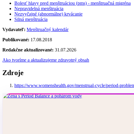
Bolesť hlavy pred menštruáciou (pms) - menštruačná migréna
Nepravidelná menštruácia
Nezvyčajné (abnormálne) krvácanie
Silná menštruácia
Vydavateľ:
Menštruačný kalendár
Publikované:
17.08.2018
Redakčne aktualizované:
31.07.2026
Ako tvoríme a aktualizujeme zdravotný obsah
Zdroje
https://www.womenshealth.gov/menstrual-cycle/period-proble