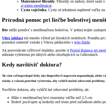
Maternicové fibroidy
. Fiboridy sú nádory, ktoré rastú 
aj mimo menštruácie
.
Cysta vaječníka
. Cysty sú tekutinou naplnené vačky n
Prírodná pomoc pri liečbe bolestivej menš
Bór
môže pomôcť s menštruačnou bolesťou. V jednej trojito zaslepene
Vitex jahňací
má mnoho výhod pri ženských neduhoch. Pomáha pri pr
pomohol zmierniť extrakt z Vitexu jahňacieho v
tejto štúdii
.
Ak porovnávate výživové doplnky, pozrite si
Period Balance pri menš
náhrada vyšetrenia pri silných alebo zhoršujúcich sa ťažkostiach.
Kedy navštíviť doktora?
Ak vám voľnopredajné lieky ako ibuprofén či naproxén nepomáhajú, alebo 
otázky a vykoná potrebné vyšetrenia, aby vylúčil možné zdravotné problémy
Navštívte doktora, aby vylúčil iné zdravotné problémy, ak:
Máte v menštruačnej krvi zrazeniny väčšie než 2,5 cm
Bolesť pociťujete aj inokedy než tesne pred začiatkom alebo p