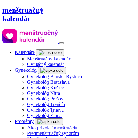
menštruačný
kalendár
Kalendáre
Menštruačný kalendár
Ovulačný kalendár
Gynekológ
Gynekológ Banská Bystrica
Gynekológ Bratislava
Gynekológ Košice
Gynekológ Nitra
Gynekológ Prešov
Gynekológ Trenčín
Gynekológ Trnava
Gynekológ Žilina
Problémy
Ako privolať menštruáciu
Predmenštruačný syndróm