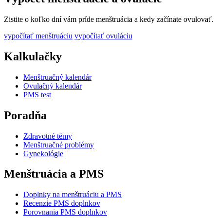
Zistite o koľko dní vám príde menštruácia a kedy začínate ovulovať.
vypočítať menštruáciu
vypočítať ovuláciu
Kalkulačky
Menštruačný kalendár
Ovulačný kalendár
PMS test
Poradňa
Zdravotné témy
Menštruačné problémy
Gynekológie
Menštruácia a PMS
Doplnky na menštruáciu a PMS
Recenzie PMS doplnkov
Porovnania PMS doplnkov