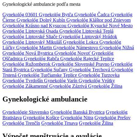
Gynekologické ambulancie podľa mesta
Gynekológ 03601
Gynekológ Bytča
Gynekológ Čadca
Gynekológ
Čierne
Gynekológ Dolný Kubín
Gynekológ Kláštor pod Znievom
Gynekológ Krásno nad Kysucou
Gynekológ Kysucké Nové Mesto
Gynekológ Liptovská Osada
Gynekológ Liptovská Teplá
Gynekológ Liptovské Sliače
Gynekológ Liptovský Hrádok
Gynekológ Liptovský Mikuláš
Gynekológ Lokca
Gynekológ
Lúčky
Gynekológ Martin
Gynekológ Námestovo
Gynekológ Nižná
Gynekológ Nová Bystrica
Gynekológ Novoť
Gynekológ
Oščadnica
Gynekológ Rabča
Gynekológ Rajecké Teplice
Gynekológ Ružomberok
Gynekológ Slovenské Pravno
Gynekológ
Stará Bystrica
Gynekológ Sučany
Gynekológ Terchová
Gynekológ
Trstená
Gynekológ Turčianske Teplice
Gynekológ Turzovka
Gynekológ Tvrdošín
Gynekológ Varín
Gynekológ Vrútky
Gynekológ Zákamenné
Gynekológ Zázrivá
Gynekológ Žilina
Gynekologické ambulancie
Gynekológie Slovensko
Gynekológ Banská Bystrica
Gynekológ
Bratislava
Gynekológ Košice
Gynekológ Nitra
Gynekológ Prešov
Gynekológ Trenčín
Gynekológ Trnava
Gynekológ Žilina
Výpočet menštruácie a ovulácie