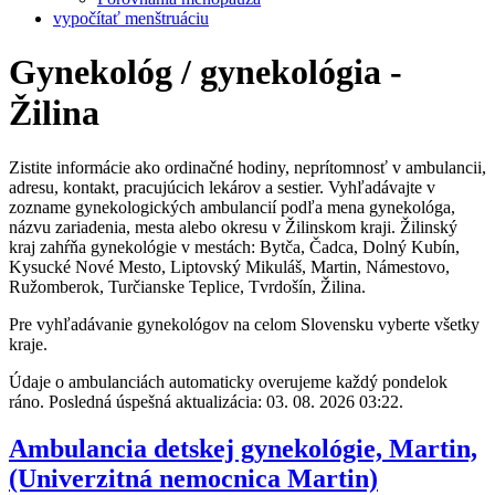
vypočítať menštruáciu
Gynekológ / gynekológia -
Žilina
Zistite informácie ako ordinačné hodiny, neprítomnosť v ambulancii,
adresu, kontakt, pracujúcich lekárov a sestier. Vyhľadávajte v
zozname gynekologických ambulancií podľa mena gynekológa,
názvu zariadenia, mesta alebo okresu v Žilinskom kraji. Žilinský
kraj zahŕňa gynekológie v mestách: Bytča, Čadca, Dolný Kubín,
Kysucké Nové Mesto, Liptovský Mikuláš, Martin, Námestovo,
Ružomberok, Turčianske Teplice, Tvrdošín, Žilina.
Pre vyhľadávanie gynekológov na celom Slovensku vyberte všetky
kraje.
Údaje o ambulanciách automaticky overujeme každý pondelok
ráno. Posledná úspešná aktualizácia: 03. 08. 2026 03:22.
Ambulancia detskej gynekológie, Martin,
(Univerzitná nemocnica Martin)