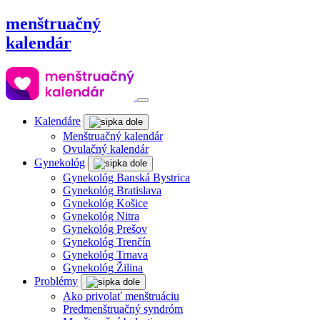
menštruačný
kalendár
Kalendáre
Menštruačný kalendár
Ovulačný kalendár
Gynekológ
Gynekológ Banská Bystrica
Gynekológ Bratislava
Gynekológ Košice
Gynekológ Nitra
Gynekológ Prešov
Gynekológ Trenčín
Gynekológ Trnava
Gynekológ Žilina
Problémy
Ako privolať menštruáciu
Predmenštruačný syndróm