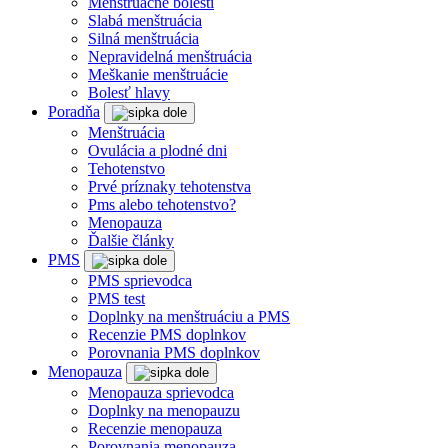
Menštruačné bolesti
Slabá menštruácia
Silná menštruácia
Nepravidelná menštruácia
Meškanie menštruácie
Bolesť hlavy
Poradňa
Menštruácia
Ovulácia a plodné dni
Tehotenstvo
Prvé príznaky tehotenstva
Pms alebo tehotenstvo?
Menopauza
Ďalšie články
PMS
PMS sprievodca
PMS test
Doplnky na menštruáciu a PMS
Recenzie PMS doplnkov
Porovnania PMS doplnkov
Menopauza
Menopauza sprievodca
Doplnky na menopauzu
Recenzie menopauza
Porovnania menopauza