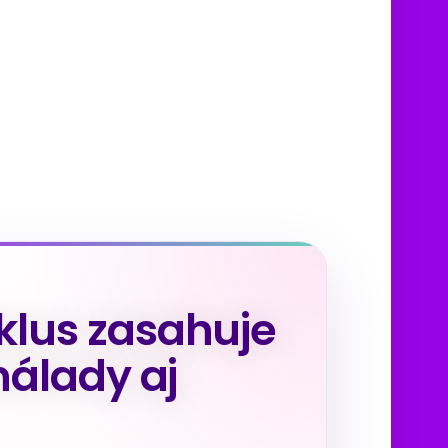
lus zasahuje
nálady aj