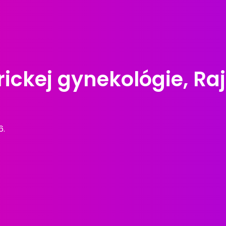
ckej gynekológie, Raj
6.