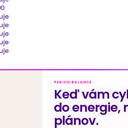
00
uje
uje
uje
uje
uje
PERIOD BALANCE
Keď vám cyk
do energie, 
plánov.