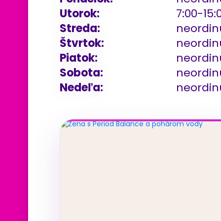
Utorok:
7:00-15:
Streda:
neordin
Štvrtok:
neordin
Piatok:
neordin
Sobota:
neordin
Nedeľa:
neordin