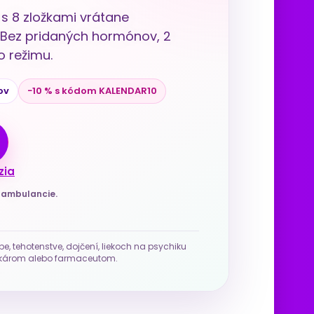
s 8 zložkami vrátane
u. Bez pridaných hormónov, 2
 režimu.
ov
−10 % s kódom KALENDAR10
zia
j ambulancie.
be, tehotenstve, dojčení, liekoch na psychiku
 lekárom alebo farmaceutom.