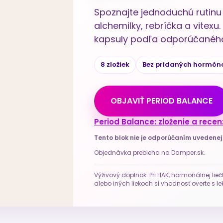
Spoznajte jednoduchú rutinu 
alchemilky, rebríčka a vitex
kapsuly podľa odporúčaného
8 zložiek
Bez pridaných hormón
OBJAVIŤ PERIOD BALANCE
Period Balance: zloženie a recen
Tento blok nie je odporúčaním uvedene
Objednávka prebieha na Damper.sk.
Výživový doplnok. Pri HAK, hormonálnej lieč
alebo iných liekoch si vhodnosť overte s