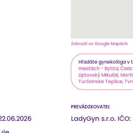
Zobraziť vo Google Mapách
Hľadáte gynekológa v t
mestách - Bytča, Čadca
Liptovský Mikuláš, Mar
Turčianske Teplice, Tvrd
PREVÁDZKOVATEĽ
22.06.2026
LadyGyn s.r.o. IČO:
uje