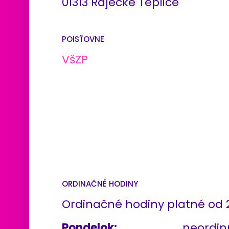
01313 Rajecké Teplice
POISŤOVNE
VšZP
ORDINAČNÉ HODINY
Ordinačné hodiny platné od 
Pondelok:
neordin