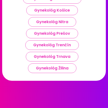
Gynekológ Košice
Gynekológ Nitra
Gynekológ Prešov
Gynekológ Trenčín
Gynekológ Trnava
Gynekológ Žilina