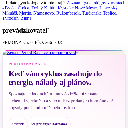
Hľadáte gynekológa v tomto kraji?
Zoznam gynekológov v mestách
- Bytča, Čadca, Dolný Kubín, Kysucké Nové Mesto, Liptovský
Mikuláš, Martin, Námestovo, Ružomberok, Turčianske Teplice,
Tvrdošín, Žilina
prevádzkovateľ
FEMONA s. r. o. IČO: 36617075
PERIOD BALANCE
Keď vám cyklus zasahuje do
energie, nálady aj plánov.
Spoznajte jednoduchú rutinu s 8 zložkami vrátane
alchemilky, rebríčka a vitexu. Bez pridaných hormónov, 2
kapsuly podľa odporúčaného režimu.
8 zložiek
Bez pridaných hormónov