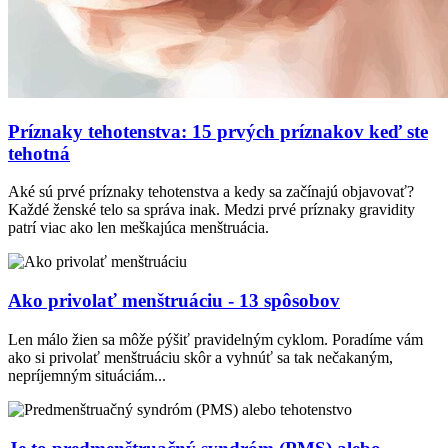
Príznaky tehotenstva: 15 prvých príznakov keď ste
tehotná
Aké sú prvé príznaky tehotenstva a kedy sa začínajú objavovať?
Každé ženské telo sa správa inak. Medzi prvé príznaky gravidity
patrí viac ako len meškajúca menštruácia.
Ako privolať menštruáciu - 13 spôsobov
Len málo žien sa môže pýšiť pravidelným cyklom. Poradíme vám
ako si privolať menštruáciu skôr a vyhnúť sa tak nečakaným,
nepríjemným situáciám...