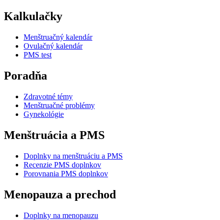
Kalkulačky
Menštruačný kalendár
Ovulačný kalendár
PMS test
Poradňa
Zdravotné témy
Menštruačné problémy
Gynekológie
Menštruácia a PMS
Doplnky na menštruáciu a PMS
Recenzie PMS doplnkov
Porovnania PMS doplnkov
Menopauza a prechod
Doplnky na menopauzu