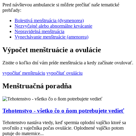
Pred návštevou ambulancie si môžete prečítať naše tematické
prehľady:
Bolestivá menštruácia (dysmenorea)
Nezvyčajné alebo abnormálne krvácanie
Nepravidelná menštruácia
Vynechávanie menštruácie (amenorea)
Výpočet menštruácie a ovulácie
Zistite o koľko dní vám príde menštruácia a kedy začínate ovulovať.
vypočítať menštruáciu
vypočítať ovuláciu
Menštruačná poradňa
Tehotenstvo - všetko čo o ňom potrebujete vedieť
Tehotenstvo nastáva vtedy, keď spermia oplodní vajíčko ktoré sa
uvoľnilo z vaječníka počas ovulácie. Oplodnené vajíčko potom
putuje do maternice...