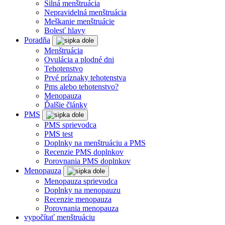
Silná menštruácia
Nepravidelná menštruácia
Meškanie menštruácie
Bolesť hlavy
Poradňa
Menštruácia
Ovulácia a plodné dni
Tehotenstvo
Prvé príznaky tehotenstva
Pms alebo tehotenstvo?
Menopauza
Ďalšie články
PMS
PMS sprievodca
PMS test
Doplnky na menštruáciu a PMS
Recenzie PMS doplnkov
Porovnania PMS doplnkov
Menopauza
Menopauza sprievodca
Doplnky na menopauzu
Recenzie menopauza
Porovnania menopauza
vypočítať menštruáciu