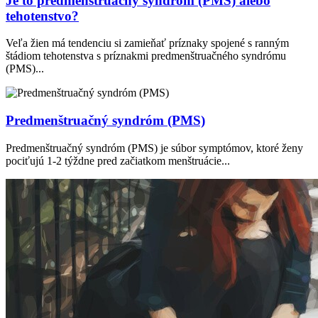
Je to predmenštruačný syndróm (PMS) alebo
tehotenstvo?
Veľa žien má tendenciu si zamieňať príznaky spojené s ranným
štádiom tehotenstva s príznakmi predmenštruačného syndrómu
(PMS)...
Predmenštruačný syndróm (PMS)
Predmenštruačný syndróm (PMS) je súbor symptómov, ktoré ženy
pociťujú 1-2 týždne pred začiatkom menštruácie...