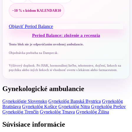
−10 % s kódom KALENDAR10
Objaviť Period Balance
Period Balance: zloženie a recenzia
Tento blok nie je odporúčaním uvedenej ambulancie.
Objednávka prebieha na Damper.sk.
Výživový doplnok. Pri HAK, hormonálnej liečbe, tehotenstve, dojčení, liekoch na
psychiku alebo iných liekoch si vhodnosť overte s lekárom alebo farmaceutom.
Gynekologické ambulancie
Gynekológie Slovensko
Gynekológ Banská Bystrica
Gynekológ
Bratislava
Gynekológ Košice
Gynekológ Nitra
Gynekológ Prešov
Gynekológ Trenčín
Gynekológ Trnava
Gynekológ Žilina
Súvisiace informácie