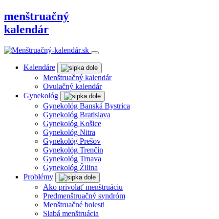
menštruačný
kalendár
Kalendáre
Menštruačný kalendár
Ovulačný kalendár
Gynekológ
Gynekológ Banská Bystrica
Gynekológ Bratislava
Gynekológ Košice
Gynekológ Nitra
Gynekológ Prešov
Gynekológ Trenčín
Gynekológ Trnava
Gynekológ Žilina
Problémy
Ako privolať menštruáciu
Predmenštruačný syndróm
Menštruačné bolesti
Slabá menštruácia