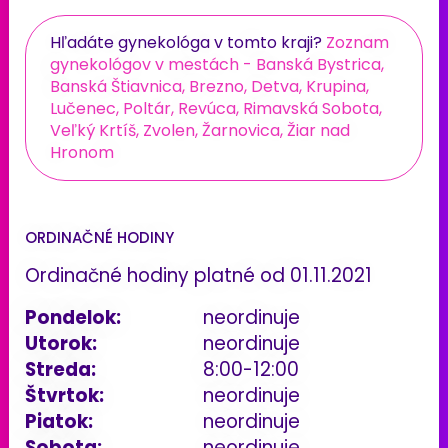
Hľadáte gynekológa v tomto kraji?
Zoznam
gynekológov v mestách - Banská Bystrica,
Banská Štiavnica, Brezno, Detva, Krupina,
Lučenec, Poltár, Revúca, Rimavská Sobota,
Veľký Krtíš, Zvolen, Žarnovica, Žiar nad
Hronom
ORDINAČNÉ HODINY
Ordinačné hodiny platné od 01.11.2021
Pondelok:
neordinuje
Utorok:
neordinuje
Streda:
8:00-12:00
Štvrtok:
neordinuje
Piatok:
neordinuje
Sobota:
neordinuje