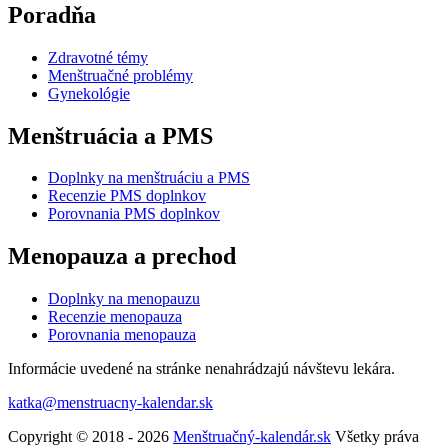
Poradňa
Zdravotné témy
Menštruačné problémy
Gynekológie
Menštruácia a PMS
Doplnky na menštruáciu a PMS
Recenzie PMS doplnkov
Porovnania PMS doplnkov
Menopauza a prechod
Doplnky na menopauzu
Recenzie menopauza
Porovnania menopauza
Informácie uvedené na stránke nenahrádzajú návštevu lekára.
katka@menstruacny-kalendar.sk
Copyright © 2018 - 2026
Menštruačný-kalendár.sk
Všetky práva