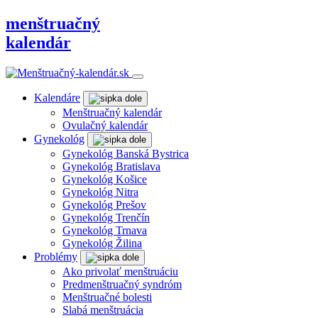
menštruačný
kalendár
Kalendáre
Menštruačný kalendár
Ovulačný kalendár
Gynekológ
Gynekológ Banská Bystrica
Gynekológ Bratislava
Gynekológ Košice
Gynekológ Nitra
Gynekológ Prešov
Gynekológ Trenčín
Gynekológ Trnava
Gynekológ Žilina
Problémy
Ako privolať menštruáciu
Predmenštruačný syndróm
Menštruačné bolesti
Slabá menštruácia