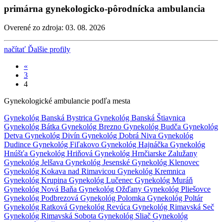
primárna gynekologicko-pôrodnícka ambulancia
Overené zo zdroja: 03. 08. 2026
načítať Ďalšie profily
«
3
4
Gynekologické ambulancie podľa mesta
Gynekológ Banská Bystrica
Gynekológ Banská Štiavnica
Gynekológ Bátka
Gynekológ Brezno
Gynekológ Budča
Gynekológ
Detva
Gynekológ Divín
Gynekológ Dobrá Niva
Gynekológ
Dudince
Gynekológ Fiľakovo
Gynekológ Hajnáčka
Gynekológ
Hnúšťa
Gynekológ Hriňová
Gynekológ Hrnčiarske Zalužany
Gynekológ Jelšava
Gynekológ Jesenské
Gynekológ Klenovec
Gynekológ Kokava nad Rimavicou
Gynekológ Kremnica
Gynekológ Krupina
Gynekológ Lučenec
Gynekológ Muráň
Gynekológ Nová Baňa
Gynekológ Ožďany
Gynekológ Pliešovce
Gynekológ Podbrezová
Gynekológ Polomka
Gynekológ Poltár
Gynekológ Ratková
Gynekológ Revúca
Gynekológ Rimavská Seč
Gynekológ Rimavská Sobota
Gynekológ Sliač
Gynekológ