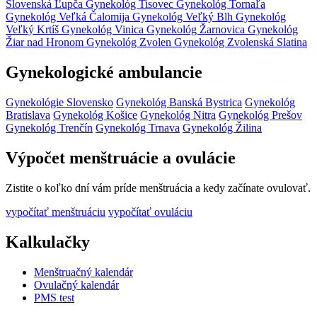
Slovenská Ľupča
Gynekológ Tisovec
Gynekológ Tornaľa
Gynekológ Veľká Čalomija
Gynekológ Veľký Blh
Gynekológ
Veľký Krtíš
Gynekológ Vinica
Gynekológ Žarnovica
Gynekológ
Žiar nad Hronom
Gynekológ Zvolen
Gynekológ Zvolenská Slatina
Gynekologické ambulancie
Gynekológie Slovensko
Gynekológ Banská Bystrica
Gynekológ
Bratislava
Gynekológ Košice
Gynekológ Nitra
Gynekológ Prešov
Gynekológ Trenčín
Gynekológ Trnava
Gynekológ Žilina
Výpočet menštruácie a ovulácie
Zistite o koľko dní vám príde menštruácia a kedy začínate ovulovať.
vypočítať menštruáciu
vypočítať ovuláciu
Kalkulačky
Menštruačný kalendár
Ovulačný kalendár
PMS test