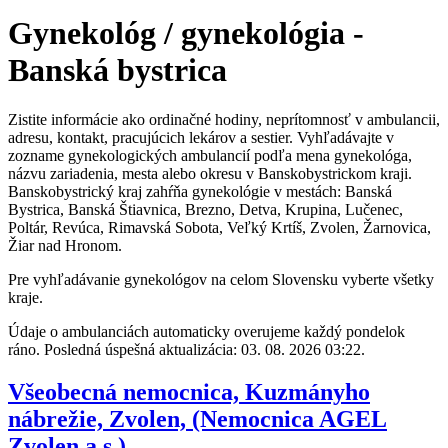
Gynekológ / gynekológia -
Banská bystrica
Zistite informácie ako ordinačné hodiny, neprítomnosť v ambulancii,
adresu, kontakt, pracujúcich lekárov a sestier. Vyhľadávajte v
zozname gynekologických ambulancií podľa mena gynekológa,
názvu zariadenia, mesta alebo okresu v Banskobystrickom kraji.
Banskobystrický kraj zahŕňa gynekológie v mestách: Banská
Bystrica, Banská Štiavnica, Brezno, Detva, Krupina, Lučenec,
Poltár, Revúca, Rimavská Sobota, Veľký Krtíš, Zvolen, Žarnovica,
Žiar nad Hronom.
Pre vyhľadávanie gynekológov na celom Slovensku vyberte všetky
kraje.
Údaje o ambulanciách automaticky overujeme každý pondelok
ráno. Posledná úspešná aktualizácia: 03. 08. 2026 03:22.
Všeobecná nemocnica, Kuzmányho
nábrežie, Zvolen, (Nemocnica AGEL
Zvolen a.s.)