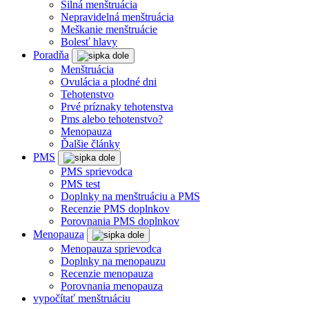
Silná menštruácia
Nepravidelná menštruácia
Meškanie menštruácie
Bolesť hlavy
Poradňa
Menštruácia
Ovulácia a plodné dni
Tehotenstvo
Prvé príznaky tehotenstva
Pms alebo tehotenstvo?
Menopauza
Ďalšie články
PMS
PMS sprievodca
PMS test
Doplnky na menštruáciu a PMS
Recenzie PMS doplnkov
Porovnania PMS doplnkov
Menopauza
Menopauza sprievodca
Doplnky na menopauzu
Recenzie menopauza
Porovnania menopauza
vypočítať menštruáciu