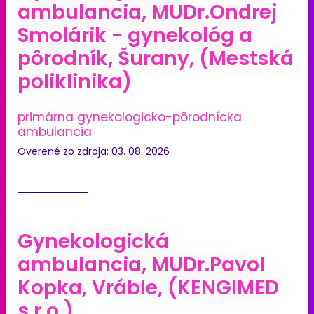
ambulancia, MUDr.Ondrej
Smolárik - gynekológ a
pôrodník, Šurany, (Mestská
poliklinika)
primárna gynekologicko-pôrodnícka
ambulancia
Overené zo zdroja: 03. 08. 2026
Gynekologická
ambulancia, MUDr.Pavol
Kopka, Vráble, (KENGIMED
s.r.o.)