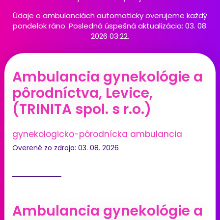
Údaje o ambulanciách automaticky overujeme každý
pondelok ráno. Posledná úspešná aktualizácia: 03. 08.
2026 03:22.
Ambulancia gynekológie a
pôrodníctva, Levice,
(TRINITA spol. s r.o.)
gynekologicko-pôrodnícka ambulancia
Overené zo zdroja: 03. 08. 2026
Ambulancia gynekológie a