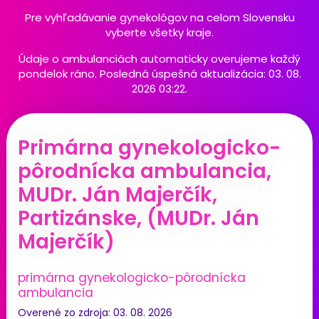
Pre vyhľadávanie gynekológov na celom Slovensku
vyberte všetky kraje.
Údaje o ambulanciách automaticky overujeme každý
pondelok ráno. Posledná úspešná aktualizácia: 03. 08.
2026 03:22.
Primárna gynekologicko-
pôrodnícka ambulancia,
MUDr. Ján Majerčík,
Partizánske, (MUDr. Ján
Majerčík)
primárna gynekologicko-pôrodnícka
ambulancia
Overené zo zdroja: 03. 08. 2026