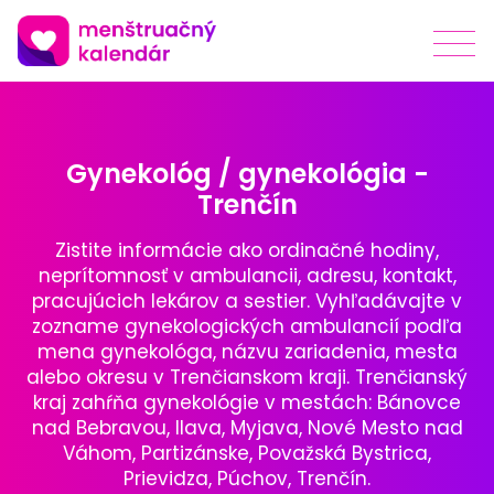
Gynekológ / gynekológia -
Trenčín
Zistite informácie ako ordinačné hodiny,
neprítomnosť v ambulancii, adresu, kontakt,
pracujúcich lekárov a sestier. Vyhľadávajte v
zozname gynekologických ambulancií podľa
mena gynekológa, názvu zariadenia, mesta
alebo okresu v Trenčianskom kraji. Trenčianský
kraj zahŕňa gynekológie v mestách: Bánovce
nad Bebravou, Ilava, Myjava, Nové Mesto nad
Váhom, Partizánske, Považská Bystrica,
Prievidza, Púchov, Trenčín.