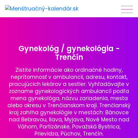
Gynekológ / gynekológia -
Trenčín
Zistite informácie ako ordinačné hodiny,
neprítomnosť v ambulancii, adresu, kontakt,
pracujúcich lekárov a sestier. Vyhľadávajte v
zozname gynekologických ambulancií podľa
mena gynekológa, názvu zariadenia, mesta
alebo okresu v Trenčianskom kraji. Trenčianský
kraj zahŕňa gynekológie v mestách: Bánovce
nad Bebravou, Ilava, Myjava, Nové Mesto nad
Váhom, Partizánske, Považská Bystrica,
Prievidza, Púchov, Trenčín.