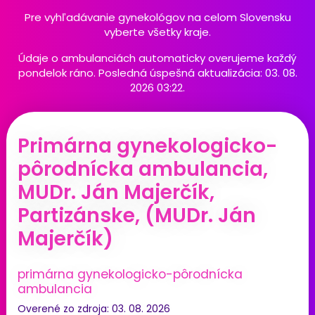
Pre vyhľadávanie gynekológov na celom Slovensku
vyberte všetky kraje.
Údaje o ambulanciách automaticky overujeme každý
pondelok ráno. Posledná úspešná aktualizácia: 03. 08.
2026 03:22.
Primárna gynekologicko-
pôrodnícka ambulancia,
MUDr. Ján Majerčík,
Partizánske, (MUDr. Ján
Majerčík)
primárna gynekologicko-pôrodnícka
ambulancia
Overené zo zdroja: 03. 08. 2026