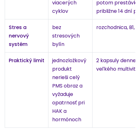
viacerých
potom prestávka
cyklov
približne 14 dní 
Stres a
bez
rozchodnica, B1, 
nervový
stresových
systém
bylín
Praktický limit
jednozložkový
2 kapsuly denne b
produkt
veľkého multivit
nerieši celý
PMS obraz a
vyžaduje
opatrnosť pri
HAK a
hormónoch