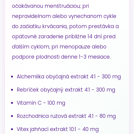
očakávanou menštruáciou; pri
nepravidelnom alebo vynechanom cykle
do začiatku krvácania, potom prestávka a
opätovné zaradenie približne 14 dní pred
ďalším cyklom; pri menopauze alebo
podpore plodnosti denne 1-3 mesiace.
Alchemilka obyčajná extrakt 4:1 - 300 mg
Rebríček obyčajný extrakt 4:1 - 300 mg
Vitamín C - 100 mg
Rozchodnica ružová extrakt 4:1 - 80 mg
Vitex jahňací extrakt 10:1 - 40 mg