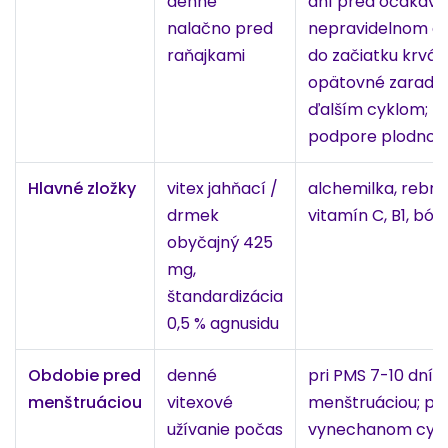
denne
dní pred očakáva
nalačno pred
nepravidelnom a
raňajkami
do začiatku krvá
opätovné zaradeni
ďalším cyklom; p
podpore plodnost
Hlavné zložky
vitex jahňací /
alchemilka, rebríč
drmek
vitamín C, B1, bór
obyčajný 425
mg,
štandardizácia
0,5 % agnusidu
Obdobie pred
denné
pri PMS 7-10 dní
menštruáciou
vitexové
menštruáciou; pr
užívanie počas
vynechanom cykle