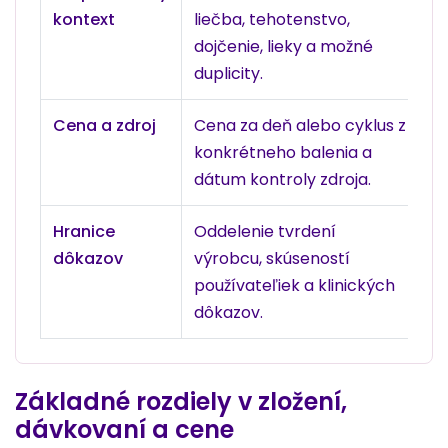
kontext
liečba, tehotenstvo,
li
dojčenie, lieky a možné
le
duplicity.
Cena a zdroj
Cena za deň alebo cyklus z
Ak
konkrétneho balenia a
ni
dátum kontroly zdroja.
le
Hranice
Oddelenie tvrdení
Re
dôkazov
výrobcu, skúseností
s
používateľiek a klinických
pr
dôkazov.
Základné rozdiely v zložení,
dávkovaní a cene