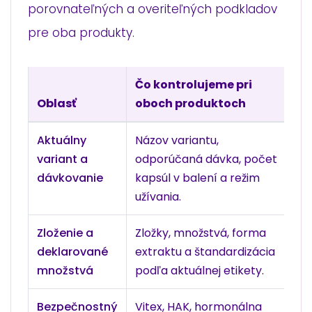
porovnateľných a overiteľných podkladov
pre oba produkty.
Čo kontrolujeme pri
Oblasť
oboch produktoch
L
Aktuálny
Názov variantu,
D
variant a
odporúčaná dávka, počet
ne
dávkovanie
kapsúl v balení a režim
užívania.
Zloženie a
Zložky, množstvá, forma
Dô
deklarované
extraktu a štandardizácia
n
množstvá
podľa aktuálnej etikety.
pr
Bezpečnostný
Vitex, HAK, hormonálna
In