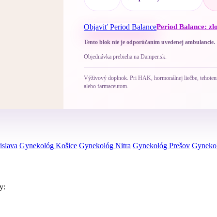
Objaviť Period Balance
Period Balance: zl
Tento blok nie je odporúčaním uvedenej ambulancie.
Objednávka prebieha na Damper.sk.
Výživový doplnok. Pri HAK, hormonálnej liečbe, tehotenst
alebo farmaceutom.
islava
Gynekológ Košice
Gynekológ Nitra
Gynekológ Prešov
Gynekol
y: