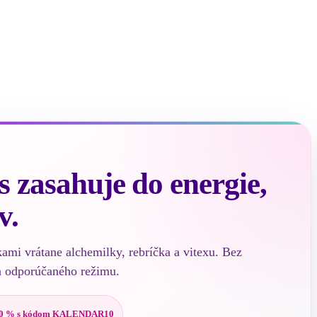
 zasahuje do energie,
v.
kami vrátane alchemilky, rebríčka a vitexu. Bez
a odporúčaného režimu.
0 % s kódom KALENDAR10