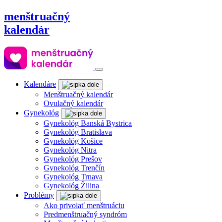
menštruačný
kalendár
Kalendáre
Menštruačný kalendár
Ovulačný kalendár
Gynekológ
Gynekológ Banská Bystrica
Gynekológ Bratislava
Gynekológ Košice
Gynekológ Nitra
Gynekológ Prešov
Gynekológ Trenčín
Gynekológ Trnava
Gynekológ Žilina
Problémy
Ako privolať menštruáciu
Predmenštruačný syndróm