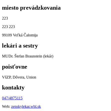
miesto prevádzkovania
223
223 223
99109 Veľká Čalomija
lekári a sestry
MUDr. Štefan Braunstein (lekár)
poisťovne
VšZP, Dôvera, Union
kontakty
047/4875115
Web:
zenskylekar.wbl.sk