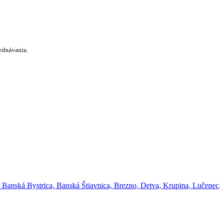
ednávania.
anská Bystrica, Banská Štiavnica, Brezno, Detva, Krupina, Lučenec,