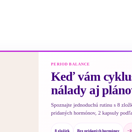
PERIOD BALANCE
Keď vám cyklus
nálady aj pláno
Spoznajte jednoduchú rutinu s 8 zlož
pridaných hormónov, 2 kapsuly podľ
8 zložiek
Bez pridaných hormónov
−1