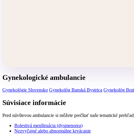
Gynekologické ambulancie
Gynekológie Slovensko
Gynekológ Banská Bystrica
Gynekológ Brat
Súvisiace informácie
Pred návštevou ambulancie si môžete prečítať naše tematické prehľad
Bolestivá menštruácia (dysmenorea)
Nezvyčajné alebo abnormálne krvácanie