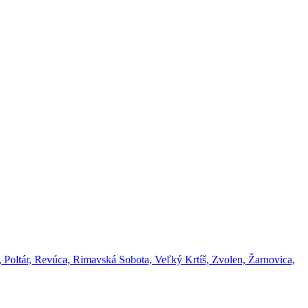
 Poltár, Revúca, Rimavská Sobota, Veľký Krtíš, Zvolen, Žarnovica,