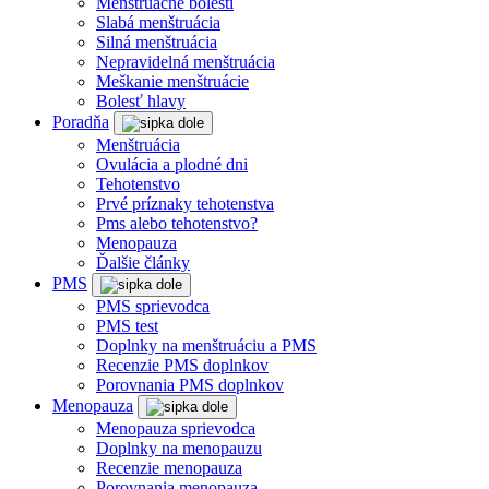
Menštruačné bolesti
Slabá menštruácia
Silná menštruácia
Nepravidelná menštruácia
Meškanie menštruácie
Bolesť hlavy
Poradňa
Menštruácia
Ovulácia a plodné dni
Tehotenstvo
Prvé príznaky tehotenstva
Pms alebo tehotenstvo?
Menopauza
Ďalšie články
PMS
PMS sprievodca
PMS test
Doplnky na menštruáciu a PMS
Recenzie PMS doplnkov
Porovnania PMS doplnkov
Menopauza
Menopauza sprievodca
Doplnky na menopauzu
Recenzie menopauza
Porovnania menopauza