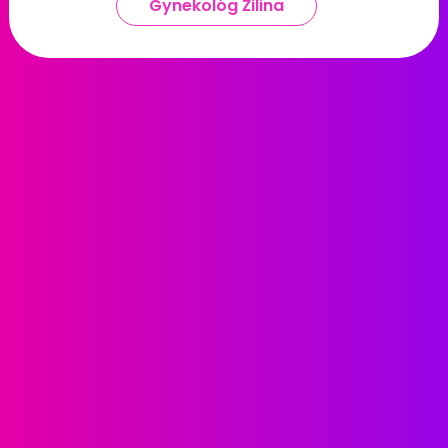
Gynekológ Žilina