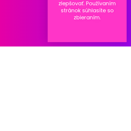
zlepšovať. Používaním
stránok súhlasíte so
zbieraním.
Súvisiace informácie
Pred návštevou ambulancie si môžete prečítať naše
tematické prehľady:
Bolestivá menštruácia (dysmenorea)
Nezvyčajné alebo abnormálne krvácanie
Nepravidelná menštruácia
Vynechávanie menštruácie (amenorea)