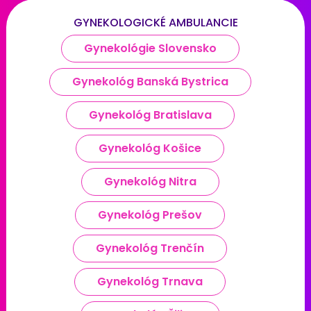
GYNEKOLOGICKÉ AMBULANCIE
Gynekológie Slovensko
Gynekológ Banská Bystrica
Gynekológ Bratislava
Gynekológ Košice
Gynekológ Nitra
Gynekológ Prešov
Gynekológ Trenčín
Gynekológ Trnava