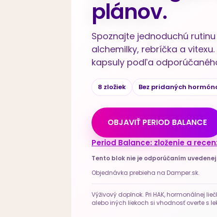
plánov.
Spoznajte jednoduchú rutinu 
alchemilky, rebríčka a vitex
kapsuly podľa odporúčaného
8 zložiek
Bez pridaných hormón
OBJAVIŤ PERIOD BALANCE
Period Balance: zloženie a recen
Tento blok nie je odporúčaním uvedene
Objednávka prebieha na Damper.sk.
Výživový doplnok. Pri HAK, hormonálnej lieč
alebo iných liekoch si vhodnosť overte s