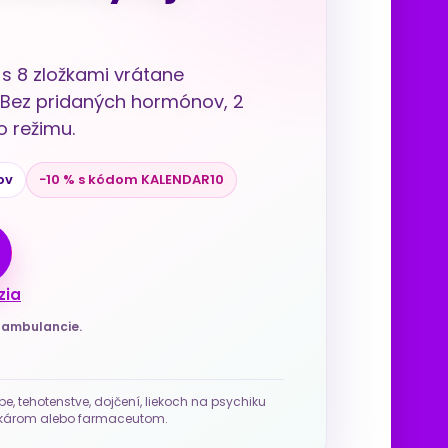
s 8 zložkami vrátane
u. Bez pridaných hormónov, 2
 režimu.
ov
−10 % s kódom KALENDAR10
zia
j ambulancie.
be, tehotenstve, dojčení, liekoch na psychiku
 lekárom alebo farmaceutom.