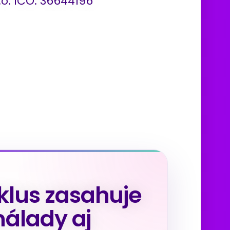
.o. IČO: 36644196
lus zasahuje
nálady aj