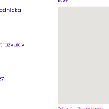
MAPA
odnícka
trazvuk v
27
Zobraziť vo Google Mapách