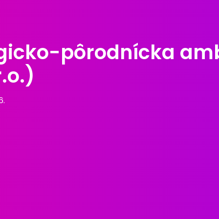
gicko-pôrodnícka amb
.o.)
6.