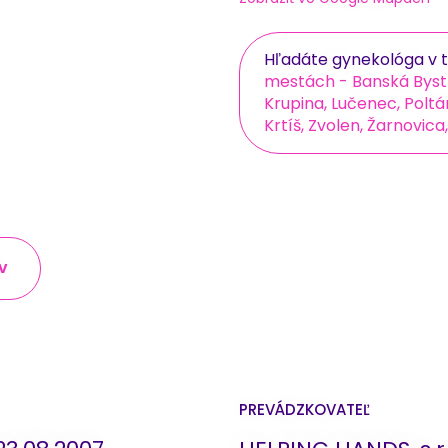
Hľadáte gynekológa v t
mestách - Banská Bystri
Krupina, Lučenec, Poltá
Krtíš, Zvolen, Žarnovic
v
PREVÁDZKOVATEĽ