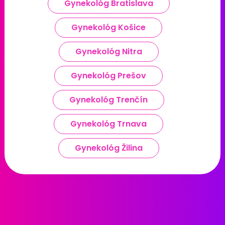
Gynekológ Bratislava
Gynekológ Košice
Gynekológ Nitra
Gynekológ Prešov
Gynekológ Trenčín
Gynekológ Trnava
Gynekológ Žilina