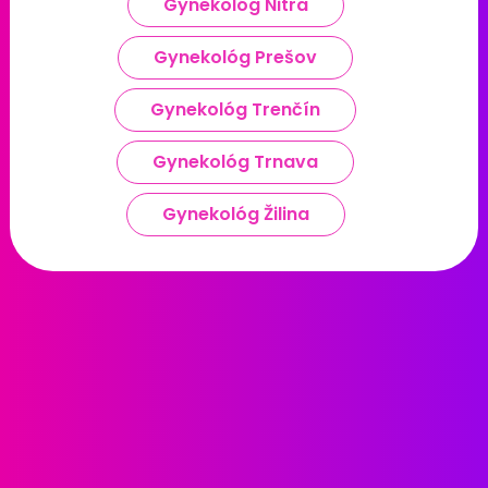
Gynekológ Nitra
Gynekológ Prešov
Gynekológ Trenčín
Gynekológ Trnava
Gynekológ Žilina