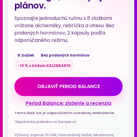
plánov.
Spoznajte jednoduchú rutinu s 8 zložkami
vrátane alchemilky, rebríčka a vitexu. Bez
pridaných hormónov, 2 kapsuly podľa
odporúčaného režimu.
8 zložiek
Bez pridaných hormónov
−10 % s kódom KALENDAR10
OBJAVIŤ PERIOD BALANCE
Period Balance: zloženie a recenzia
Tento blok nie je odporúčaním uvedenej ambulancie.
Objednávka prebieha na Damper.sk.
Výživový doplnok. Pri HAK, hormonálnej liečbe, tehotenstve,