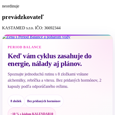
neordinuje
prevádzkovateľ
KASTAMED s.r.o. IČO: 36692344
PERIOD BALANCE
Keď vám cyklus zasahuje do
energie, nálady aj plánov.
Spoznajte jednoduchú rutinu s 8 zložkami vrátane
alchemilky, rebríčka a vitexu. Bez pridaných hormónov, 2
kapsuly podľa odporúčaného režimu.
8 zložiek
Bez pridaných hormónov
−10 % s kódom KALENDAR10