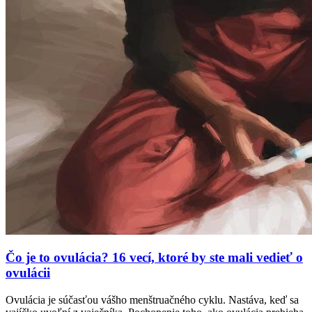
Čo je to ovulácia? 16 vecí, ktoré by ste mali vedieť o
ovulácii
Ovulácia je súčasťou vášho menštruačného cyklu. Nastáva, keď sa