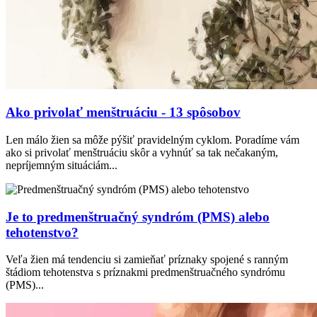
Ako privolať menštruáciu - 13 spôsobov
Len málo žien sa môže pýšiť pravidelným cyklom. Poradíme vám
ako si privolať menštruáciu skôr a vyhnúť sa tak nečakaným,
nepríjemným situáciám...
Je to predmenštruačný syndróm (PMS) alebo
tehotenstvo?
Veľa žien má tendenciu si zamieňať príznaky spojené s ranným
štádiom tehotenstva s príznakmi predmenštruačného syndrómu
(PMS)...