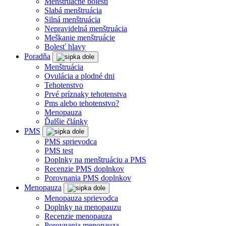
Menštruačné bolesti
Slabá menštruácia
Silná menštruácia
Nepravidelná menštruácia
Meškanie menštruácie
Bolesť hlavy
Poradňa
Menštruácia
Ovulácia a plodné dni
Tehotenstvo
Prvé príznaky tehotenstva
Pms alebo tehotenstvo?
Menopauza
Ďalšie články
PMS
PMS sprievodca
PMS test
Doplnky na menštruáciu a PMS
Recenzie PMS doplnkov
Porovnania PMS doplnkov
Menopauza
Menopauza sprievodca
Doplnky na menopauzu
Recenzie menopauza
Porovnania menopauza