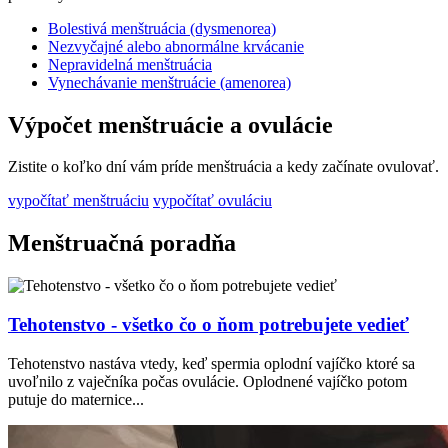
Bolestivá menštruácia (dysmenorea)
Nezvyčajné alebo abnormálne krvácanie
Nepravidelná menštruácia
Vynechávanie menštruácie (amenorea)
Výpočet menštruácie a ovulácie
Zistite o koľko dní vám príde menštruácia a kedy začínate ovulovať.
vypočítať menštruáciu
vypočítať ovuláciu
Menštruačná poradňa
Tehotenstvo - všetko čo o ňom potrebujete vedieť
Tehotenstvo nastáva vtedy, keď spermia oplodní vajíčko ktoré sa
uvoľnilo z vaječníka počas ovulácie. Oplodnené vajíčko potom
putuje do maternice...