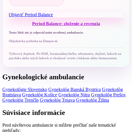
Objaviť Period Balance
Period Balance: zloženie a recenzia
Tento blok nie je odporúčaním uvedenej ambulancie.
Objednávka prebieha na Damper.sk.
Výživový doplnok. Pri HAK, hormonálnej liečbe, tehotenstve, dojčení, liekoch na
psychiku alebo iných liekoch si vhodnosť overte s lekárom alebo farmaceutom.
Gynekologické ambulancie
Gynekológie Slovensko
Gynekológ Banská Bystrica
Gynekológ
Bratislava
Gynekológ Košice
Gynekológ Nitra
Gynekológ Prešov
Gynekológ Trenčín
Gynekológ Trnava
Gynekológ Žilina
Súvisiace informácie
Pred návštevou ambulancie si môžete prečítať naše tematické
prehľady: