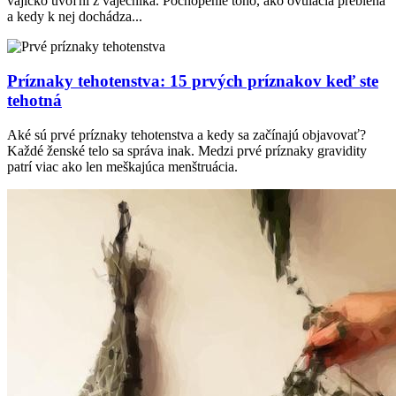
vajíčko uvoľní z vaječníka. Pochopenie toho, ako ovulácia prebieha
a kedy k nej dochádza...
Príznaky tehotenstva: 15 prvých príznakov keď ste
tehotná
Aké sú prvé príznaky tehotenstva a kedy sa začínajú objavovať?
Každé ženské telo sa správa inak. Medzi prvé príznaky gravidity
patrí viac ako len meškajúca menštruácia.