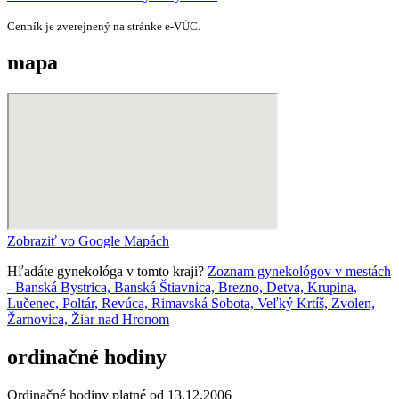
Cenník je zverejnený na stránke e‑VÚC.
mapa
Zobraziť vo Google Mapách
Hľadáte gynekológa v tomto kraji?
Zoznam gynekológov v mestách
- Banská Bystrica, Banská Štiavnica, Brezno, Detva, Krupina,
Lučenec, Poltár, Revúca, Rimavská Sobota, Veľký Krtíš, Zvolen,
Žarnovica, Žiar nad Hronom
ordinačné hodiny
Ordinačné hodiny platné od 13.12.2006