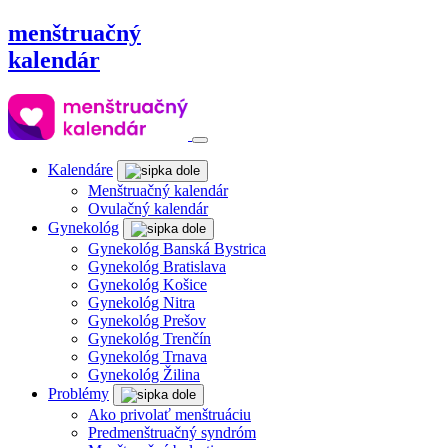
menštruačný
kalendár
Kalendáre
Menštruačný kalendár
Ovulačný kalendár
Gynekológ
Gynekológ Banská Bystrica
Gynekológ Bratislava
Gynekológ Košice
Gynekológ Nitra
Gynekológ Prešov
Gynekológ Trenčín
Gynekológ Trnava
Gynekológ Žilina
Problémy
Ako privolať menštruáciu
Predmenštruačný syndróm