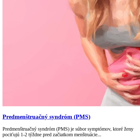
Predmenštruačný syndróm (PMS)
Predmenštruačný syndróm (PMS) je súbor symptómov, ktoré ženy
pociťujú 1-2 týždne pred začiatkom menštruácie...