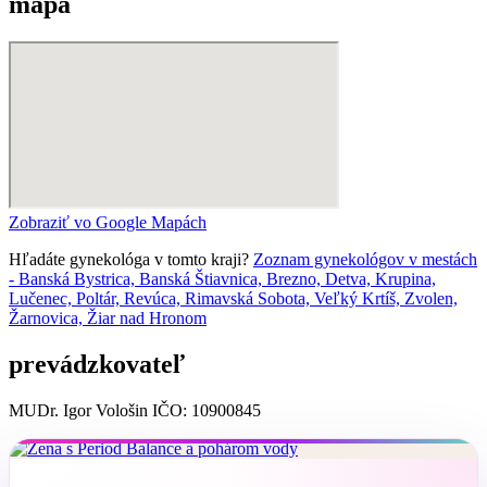
mapa
Zobraziť vo Google Mapách
Hľadáte gynekológa v tomto kraji?
Zoznam gynekológov v mestách
- Banská Bystrica, Banská Štiavnica, Brezno, Detva, Krupina,
Lučenec, Poltár, Revúca, Rimavská Sobota, Veľký Krtíš, Zvolen,
Žarnovica, Žiar nad Hronom
prevádzkovateľ
MUDr. Igor Vološin IČO: 10900845