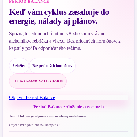
PERIOD BALANCE
Keď vám cyklus zasahuje do
energie, nálady aj plánov.
Spoznajte jednoduchú rutinu s 8 zložkami vrátane
alchemilky, rebríčka a vitexu. Bez pridaných hormónov, 2
kapsuly podľa odporúčaného režimu.
8 zložiek
Bez pridaných hormónov
−10 % s kódom KALENDAR10
Objaviť Period Balance
Period Balance: zloženie a recenzia
Tento blok nie je odporúčaním uvedenej ambulancie.
Objednávka prebieha na Damper.sk.