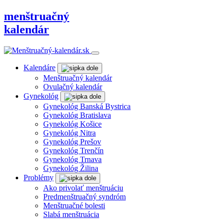
menštruačný
kalendár
Kalendáre
Menštruačný kalendár
Ovulačný kalendár
Gynekológ
Gynekológ Banská Bystrica
Gynekológ Bratislava
Gynekológ Košice
Gynekológ Nitra
Gynekológ Prešov
Gynekológ Trenčín
Gynekológ Trnava
Gynekológ Žilina
Problémy
Ako privolať menštruáciu
Predmenštruačný syndróm
Menštruačné bolesti
Slabá menštruácia