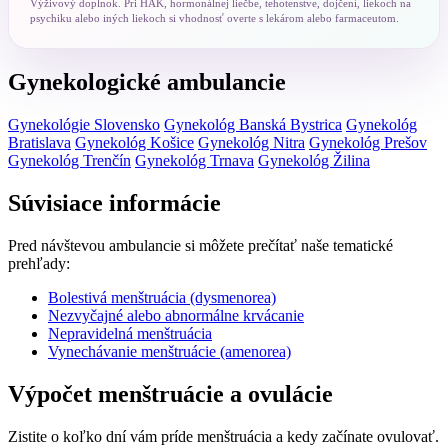
Výživový doplnok. Pri HAK, hormonálnej liečbe, tehotenstve, dojčení, liekoch na
psychiku alebo iných liekoch si vhodnosť overte s lekárom alebo farmaceutom.
Gynekologické ambulancie
Gynekológie Slovensko
Gynekológ Banská Bystrica
Gynekológ
Bratislava
Gynekológ Košice
Gynekológ Nitra
Gynekológ Prešov
Gynekológ Trenčín
Gynekológ Trnava
Gynekológ Žilina
Súvisiace informácie
Pred návštevou ambulancie si môžete prečítať naše tematické
prehľady:
Bolestivá menštruácia (dysmenorea)
Nezvyčajné alebo abnormálne krvácanie
Nepravidelná menštruácia
Vynechávanie menštruácie (amenorea)
Výpočet menštruácie a ovulácie
Zistite o koľko dní vám príde menštruácia a kedy začínate ovulovať.