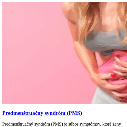
Predmenštruačný syndróm (PMS)
Predmenštruačný syndróm (PMS) je súbor symptómov, ktoré ženy