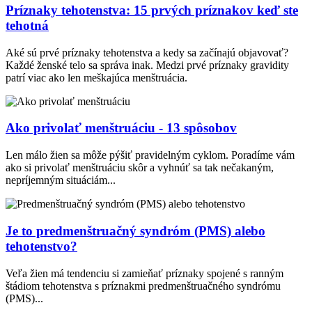
Príznaky tehotenstva: 15 prvých príznakov keď ste
tehotná
Aké sú prvé príznaky tehotenstva a kedy sa začínajú objavovať?
Každé ženské telo sa správa inak. Medzi prvé príznaky gravidity
patrí viac ako len meškajúca menštruácia.
Ako privolať menštruáciu - 13 spôsobov
Len málo žien sa môže pýšiť pravidelným cyklom. Poradíme vám
ako si privolať menštruáciu skôr a vyhnúť sa tak nečakaným,
nepríjemným situáciám...
Je to predmenštruačný syndróm (PMS) alebo
tehotenstvo?
Veľa žien má tendenciu si zamieňať príznaky spojené s ranným
štádiom tehotenstva s príznakmi predmenštruačného syndrómu
(PMS)...