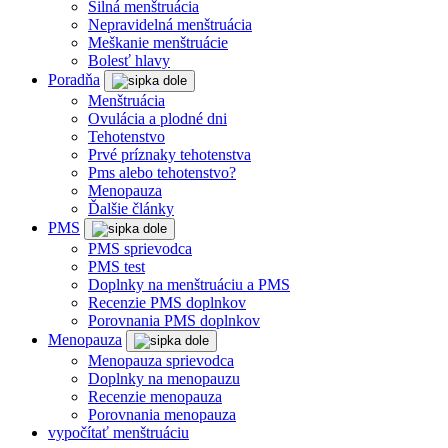
Silná menštruácia
Nepravidelná menštruácia
Meškanie menštruácie
Bolesť hlavy
Poradňa
Menštruácia
Ovulácia a plodné dni
Tehotenstvo
Prvé príznaky tehotenstva
Pms alebo tehotenstvo?
Menopauza
Ďalšie články
PMS
PMS sprievodca
PMS test
Doplnky na menštruáciu a PMS
Recenzie PMS doplnkov
Porovnania PMS doplnkov
Menopauza
Menopauza sprievodca
Doplnky na menopauzu
Recenzie menopauza
Porovnania menopauza
vypočítať menštruáciu