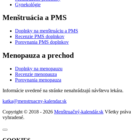
Gynekológie
Menštruácia a PMS
Doplnky na menštruáciu a PMS
Recenzie PMS doplnkov
Porovnania PMS doplnkov
Menopauza a prechod
Doplnky na menopauzu
Recenzie menopauza
Porovnania menopauza
Informácie uvedené na stránke nenahrádzajú návštevu lekára.
katka@menstruacny-kalendar.sk
Copyright © 2018 - 2026
Menštruačný-kalendár.sk
Všetky práva
vyhradené.