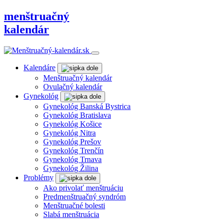
menštruačný
kalendár
Kalendáre
Menštruačný kalendár
Ovulačný kalendár
Gynekológ
Gynekológ Banská Bystrica
Gynekológ Bratislava
Gynekológ Košice
Gynekológ Nitra
Gynekológ Prešov
Gynekológ Trenčín
Gynekológ Trnava
Gynekológ Žilina
Problémy
Ako privolať menštruáciu
Predmenštruačný syndróm
Menštruačné bolesti
Slabá menštruácia