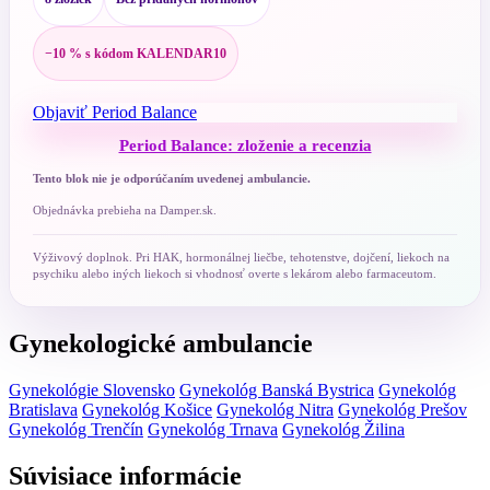
−10 % s kódom KALENDAR10
Objaviť Period Balance
Period Balance: zloženie a recenzia
Tento blok nie je odporúčaním uvedenej ambulancie.
Objednávka prebieha na Damper.sk.
Výživový doplnok. Pri HAK, hormonálnej liečbe, tehotenstve, dojčení, liekoch na
psychiku alebo iných liekoch si vhodnosť overte s lekárom alebo farmaceutom.
Gynekologické ambulancie
Gynekológie Slovensko
Gynekológ Banská Bystrica
Gynekológ
Bratislava
Gynekológ Košice
Gynekológ Nitra
Gynekológ Prešov
Gynekológ Trenčín
Gynekológ Trnava
Gynekológ Žilina
Súvisiace informácie