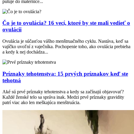
putuje do maternice...
Čo je to ovulácia? 16 vecí, ktoré by ste mali vedieť o
ovulácii
Ovulácia je súčasťou vášho menštruačného cyklu. Nastáva, keď sa
vajíčko uvoľní z vaječníka. Pochopenie toho, ako ovulácia prebieha
a kedy k nej dochádza...
Príznaky tehotenstva: 15 prvých príznakov keď ste
tehotná
Aké sú prvé príznaky tehotenstva a kedy sa začínajú objavovať?
Každé ženské telo sa správa inak. Medzi prvé príznaky gravidity
patrí viac ako len meškajúca menštruácia.