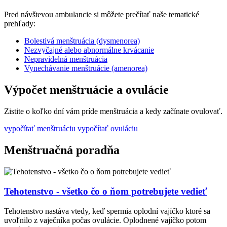
Pred návštevou ambulancie si môžete prečítať naše tematické
prehľady:
Bolestivá menštruácia (dysmenorea)
Nezvyčajné alebo abnormálne krvácanie
Nepravidelná menštruácia
Vynechávanie menštruácie (amenorea)
Výpočet menštruácie a ovulácie
Zistite o koľko dní vám príde menštruácia a kedy začínate ovulovať.
vypočítať menštruáciu
vypočítať ovuláciu
Menštruačná poradňa
Tehotenstvo - všetko čo o ňom potrebujete vedieť
Tehotenstvo nastáva vtedy, keď spermia oplodní vajíčko ktoré sa
uvoľnilo z vaječníka počas ovulácie. Oplodnené vajíčko potom