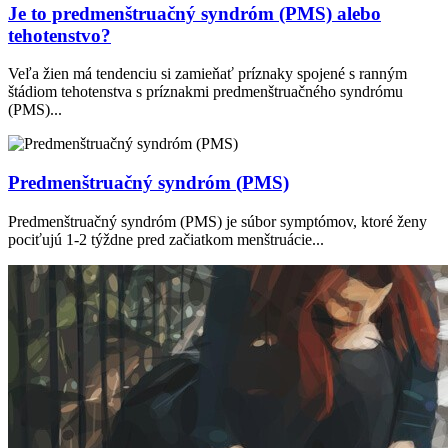
Je to predmenštruačný syndróm (PMS) alebo
tehotenstvo?
Veľa žien má tendenciu si zamieňať príznaky spojené s ranným
štádiom tehotenstva s príznakmi predmenštruačného syndrómu
(PMS)...
Predmenštruačný syndróm (PMS)
Predmenštruačný syndróm (PMS) je súbor symptómov, ktoré ženy
pociťujú 1-2 týždne pred začiatkom menštruácie...