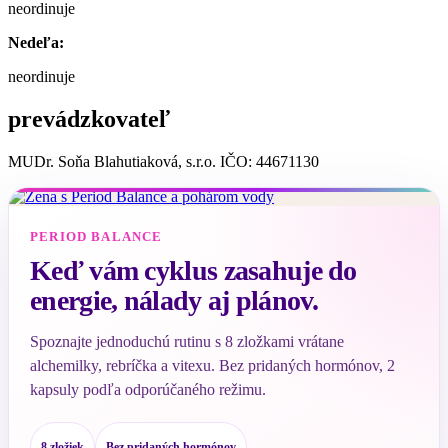
neordinuje
Nedeľa:
neordinuje
prevádzkovateľ
MUDr. Soňa Blahutiaková, s.r.o. IČO: 44671130
PERIOD BALANCE
Keď vám cyklus zasahuje do
energie, nálady aj plánov.
Spoznajte jednoduchú rutinu s 8 zložkami vrátane
alchemilky, rebríčka a vitexu. Bez pridaných hormónov, 2
kapsuly podľa odporúčaného režimu.
8 zložiek
Bez pridaných hormónov