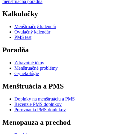
menštruačná poradňa
Kalkulačky
Menštruačný kalendár
Ovulačný kalendár
PMS test
Poradňa
Zdravotné témy
Menštruačné problémy
Gynekológie
Menštruácia a PMS
Doplnky na menštruáciu a PMS
Recenzie PMS doplnkov
Porovnania PMS doplnkov
Menopauza a prechod