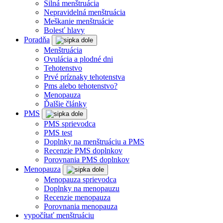
Silná menštruácia
Nepravidelná menštruácia
Meškanie menštruácie
Bolesť hlavy
Poradňa
Menštruácia
Ovulácia a plodné dni
Tehotenstvo
Prvé príznaky tehotenstva
Pms alebo tehotenstvo?
Menopauza
Ďalšie články
PMS
PMS sprievodca
PMS test
Doplnky na menštruáciu a PMS
Recenzie PMS doplnkov
Porovnania PMS doplnkov
Menopauza
Menopauza sprievodca
Doplnky na menopauzu
Recenzie menopauza
Porovnania menopauza
vypočítať menštruáciu