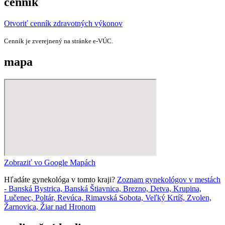
cenník
Otvoriť cenník zdravotných výkonov
Cenník je zverejnený na stránke e‑VÚC.
mapa
Zobraziť vo Google Mapách
Hľadáte gynekológa v tomto kraji?
Zoznam gynekológov v mestách
- Banská Bystrica, Banská Štiavnica, Brezno, Detva, Krupina,
Lučenec, Poltár, Revúca, Rimavská Sobota, Veľký Krtíš, Zvolen,
Žarnovica, Žiar nad Hronom