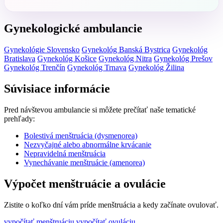
Gynekologické ambulancie
Gynekológie Slovensko
Gynekológ Banská Bystrica
Gynekológ
Bratislava
Gynekológ Košice
Gynekológ Nitra
Gynekológ Prešov
Gynekológ Trenčín
Gynekológ Trnava
Gynekológ Žilina
Súvisiace informácie
Pred návštevou ambulancie si môžete prečítať naše tematické
prehľady:
Bolestivá menštruácia (dysmenorea)
Nezvyčajné alebo abnormálne krvácanie
Nepravidelná menštruácia
Vynechávanie menštruácie (amenorea)
Výpočet menštruácie a ovulácie
Zistite o koľko dní vám príde menštruácia a kedy začínate ovulovať.
vypočítať menštruáciu
vypočítať ovuláciu