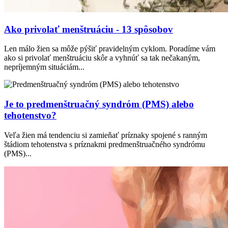
Ako privolať menštruáciu - 13 spôsobov
Len málo žien sa môže pýšiť pravidelným cyklom. Poradíme vám
ako si privolať menštruáciu skôr a vyhnúť sa tak nečakaným,
nepríjemným situáciám...
Je to predmenštruačný syndróm (PMS) alebo
tehotenstvo?
Veľa žien má tendenciu si zamieňať príznaky spojené s ranným
štádiom tehotenstva s príznakmi predmenštruačného syndrómu
(PMS)...