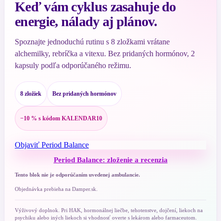
Keď vám cyklus zasahuje do
energie, nálady aj plánov.
Spoznajte jednoduchú rutinu s 8 zložkami vrátane
alchemilky, rebríčka a vitexu. Bez pridaných hormónov, 2
kapsuly podľa odporúčaného režimu.
8 zložiek
Bez pridaných hormónov
−10 % s kódom KALENDAR10
Objaviť Period Balance
Period Balance: zloženie a recenzia
Tento blok nie je odporúčaním uvedenej ambulancie.
Objednávka prebieha na Damper.sk.
Výživový doplnok. Pri HAK, hormonálnej liečbe, tehotenstve, dojčení, liekoch na
psychiku alebo iných liekoch si vhodnosť overte s lekárom alebo farmaceutom.