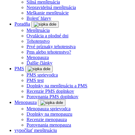
Silná menštruácia
Nepravidelná menštruácia
Meškanie menštruácie
Bolesť hlavy
Poradňa
Menštruácia
Ovulácia a plodné dni
Tehotenstvo
Prvé príznaky tehotenstva
Pms alebo tehotenstvo?
Menopauza
Ďalšie články
PMS
PMS sprievodca
PMS test
Doplnky na menštruáciu a PMS
Recenzie PMS doplnkov
Porovnania PMS doplnkov
Menopauza
Menopauza sprievodca
Doplnky na menopauzu
Recenzie menopauza
Porovnania menopauza
vypočítať menštruáciu