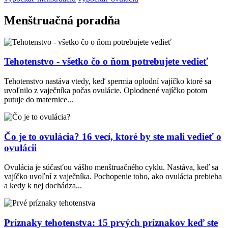
Menštruačná poradňa
Tehotenstvo - všetko čo o ňom potrebujete vedieť
Tehotenstvo nastáva vtedy, keď spermia oplodní vajíčko ktoré sa
uvoľnilo z vaječníka počas ovulácie. Oplodnené vajíčko potom
putuje do maternice...
Čo je to ovulácia? 16 vecí, ktoré by ste mali vedieť o
ovulácii
Ovulácia je súčasťou vášho menštruačného cyklu. Nastáva, keď sa
vajíčko uvoľní z vaječníka. Pochopenie toho, ako ovulácia prebieha
a kedy k nej dochádza...
Príznaky tehotenstva: 15 prvých príznakov keď ste