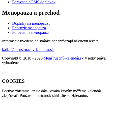
Porovnania PMS doplnkov
Menopauza a prechod
Doplnky na menopauzu
Recenzie menopauza
Porovnania menopauza
Informácie uvedené na stránke nenahrádzajú návštevu lekára.
katka@menstruacny-kalendar.sk
Copyright © 2018 - 2026
Menštruačný-kalendár.sk
Všetky práva
vyhradené.
COOKIES
Poctivo zbierame len tie
dáta
, vďaka ktorým môžeme kalendár
zlepšovať. Používaním stránok súhlasíte so zbieraním.