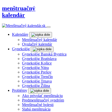
menštruačný
kalendár
Kalendáre
Menštruačný kalendár
Ovulačný kalendár
Gynekológ
Gynekológ Banská Bystrica
Gynekológ Bratislava
Gynekológ Košice
Gynekológ Nitra
Gynekológ Prešov
Gynekológ Trenčín
Gynekológ Trnava
Gynekológ Žilina
Problémy
Ako privolať menštruáciu
Predmenštruačný syndróm
Menštruačné bolesti
Slabá menštruácia