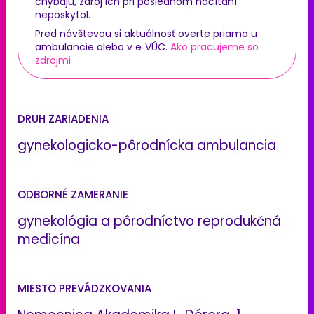
chýbajú, zdroj ich pri poslednom načítaní
neposkytol.
Pred návštevou si aktuálnosť overte priamo u
ambulancie alebo v e‑VÚC.
Ako pracujeme so
zdrojmi
DRUH ZARIADENIA
gynekologicko-pôrodnícka ambulancia
ODBORNÉ ZAMERANIE
gynekológia a pôrodníctvo reprodukčná
medicína
MIESTO PREVÁDZKOVANIA