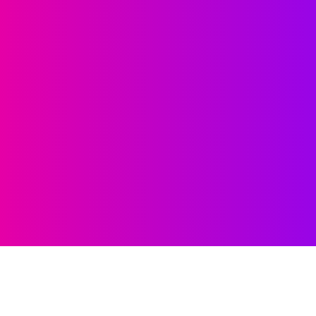
Súvisiace informácie
Pred návštevou ambulancie si môžete prečítať naše
tematické prehľady: