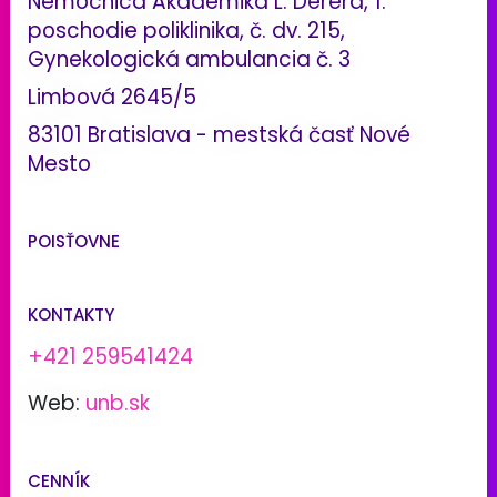
Nemocnica Akademika L. Dérera, 1.
poschodie poliklinika, č. dv. 215,
Gynekologická ambulancia č. 3
Limbová 2645/5
83101 Bratislava - mestská časť Nové
Mesto
POISŤOVNE
KONTAKTY
+421 259541424
Web:
unb.sk
CENNÍK