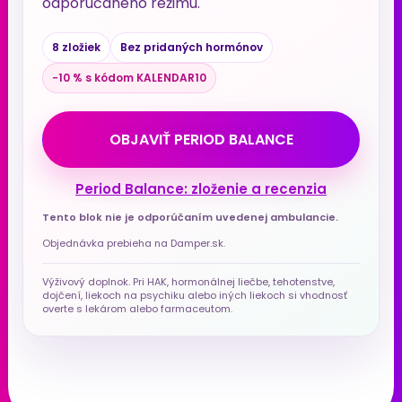
odporúčaného režimu.
8 zložiek
Bez pridaných hormónov
−10 % s kódom KALENDAR10
OBJAVIŤ PERIOD BALANCE
Period Balance: zloženie a recenzia
Tento blok nie je odporúčaním uvedenej ambulancie.
Objednávka prebieha na Damper.sk.
Výživový doplnok. Pri HAK, hormonálnej liečbe, tehotenstve,
dojčení, liekoch na psychiku alebo iných liekoch si vhodnosť
overte s lekárom alebo farmaceutom.