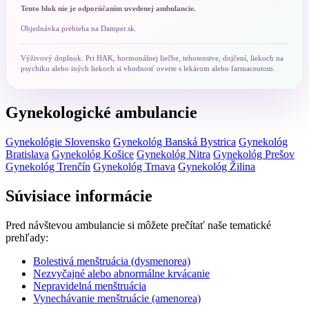
Tento blok nie je odporúčaním uvedenej ambulancie.
Objednávka prebieha na Damper.sk.
Výživový doplnok. Pri HAK, hormonálnej liečbe, tehotenstve, dojčení, liekoch na
psychiku alebo iných liekoch si vhodnosť overte s lekárom alebo farmaceutom.
Gynekologické ambulancie
Gynekológie Slovensko
Gynekológ Banská Bystrica
Gynekológ
Bratislava
Gynekológ Košice
Gynekológ Nitra
Gynekológ Prešov
Gynekológ Trenčín
Gynekológ Trnava
Gynekológ Žilina
Súvisiace informácie
Pred návštevou ambulancie si môžete prečítať naše tematické
prehľady:
Bolestivá menštruácia (dysmenorea)
Nezvyčajné alebo abnormálne krvácanie
Nepravidelná menštruácia
Vynechávanie menštruácie (amenorea)