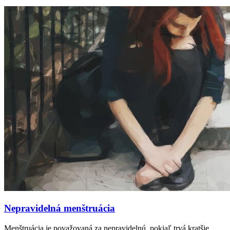
Nepravidelná menštruácia
Menštruácia je považovaná za nepravidelnú, pokiaľ trvá kratšie