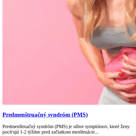
Predmenštruačný syndróm (PMS)
Predmenštruačný syndróm (PMS) je súbor symptómov, ktoré ženy
pociťujú 1-2 týždne pred začiatkom menštruácie...