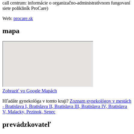
call centrum: informácie o organizačno-administratívnom fungovaní
siete polikliník ProCare)
Web:
procare.sk
mapa
Zobraziť vo Google Mapách
Hľadáte gynekológa v tomto kraji?
Zoznam gynekológov v mestách
- Bratislava I, Bratislava II, Bratislava III, Bratislava IV, Bratislava
V, Malacky, Pezinok, Senec
prevádzkovateľ