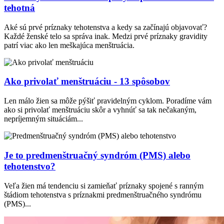
tehotná
Aké sú prvé príznaky tehotenstva a kedy sa začínajú objavovať?
Každé ženské telo sa správa inak. Medzi prvé príznaky gravidity
patrí viac ako len meškajúca menštruácia.
Ako privolať menštruáciu - 13 spôsobov
Len málo žien sa môže pýšiť pravidelným cyklom. Poradíme vám
ako si privolať menštruáciu skôr a vyhnúť sa tak nečakaným,
nepríjemným situáciám...
Je to predmenštruačný syndróm (PMS) alebo
tehotenstvo?
Veľa žien má tendenciu si zamieňať príznaky spojené s ranným
štádiom tehotenstva s príznakmi predmenštruačného syndrómu
(PMS)...