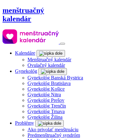
menštruačný
kalendár
Kalendáre
Menštruačný kalendár
Ovulačný kalendár
Gynekológ
Gynekológ Banská Bystrica
Gynekológ Bratislava
Gynekológ Košice
Gynekológ Nitra
Gynekológ Prešov
Gynekológ Trenčín
Gynekológ Trnava
Gynekológ Žilina
Problémy
Ako privolať menštruáciu
Predmenštruačný syndróm