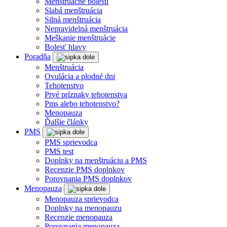
Menštruačné bolesti
Slabá menštruácia
Silná menštruácia
Nepravidelná menštruácia
Meškanie menštruácie
Bolesť hlavy
Poradňa
Menštruácia
Ovulácia a plodné dni
Tehotenstvo
Prvé príznaky tehotenstva
Pms alebo tehotenstvo?
Menopauza
Ďalšie články
PMS
PMS sprievodca
PMS test
Doplnky na menštruáciu a PMS
Recenzie PMS doplnkov
Porovnania PMS doplnkov
Menopauza
Menopauza sprievodca
Doplnky na menopauzu
Recenzie menopauza
Porovnania menopauza