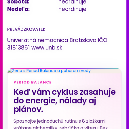
Sobota:
neordinuje
Nedeľa:
neordinuje
PREVÁDZKOVATEĽ
Univerzitná nemocnica Bratislava IČO:
31813861 www.unb.sk
PERIOD BALANCE
Keď vám cyklus zasahuje
do energie, nálady aj
plánov.
Spoznajte jednoduchú rutinu s 8 zložkami
vrátane alchemilky, rebríčka a vitexu. Bez