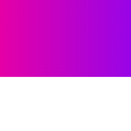
Súvisiace informácie
Pred návštevou ambulancie si môžete prečítať naše
tematické prehľady:
Bolestivá menštruácia (dysmenorea)
Nezvyčajné alebo abnormálne krvácanie
Nepravidelná menštruácia