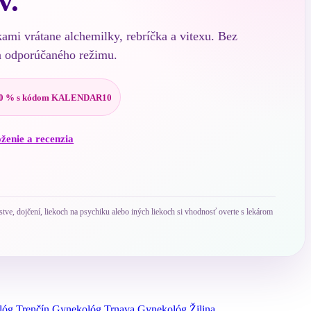
v.
kami vrátane alchemilky, rebríčka a vitexu. Bez
a odporúčaného režimu.
0 % s kódom KALENDAR10
oženie a recenzia
ve, dojčení, liekoch na psychiku alebo iných liekoch si vhodnosť overte s lekárom
óg Trenčín
Gynekológ Trnava
Gynekológ Žilina