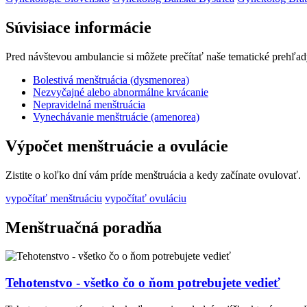
Súvisiace informácie
Pred návštevou ambulancie si môžete prečítať naše tematické prehľad
Bolestivá menštruácia (dysmenorea)
Nezvyčajné alebo abnormálne krvácanie
Nepravidelná menštruácia
Vynechávanie menštruácie (amenorea)
Výpočet menštruácie a ovulácie
Zistite o koľko dní vám príde menštruácia a kedy začínate ovulovať.
vypočítať menštruáciu
vypočítať ovuláciu
Menštruačná poradňa
Tehotenstvo - všetko čo o ňom potrebujete vedieť