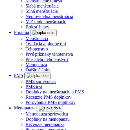
Menštruačné bolesti
Slabá menštruácia
Silná menštruácia
Nepravidelná menštruácia
Meškanie menštruácie
Bolesť hlavy
Poradňa
Menštruácia
Ovulácia a plodné dni
Tehotenstvo
Prvé príznaky tehotenstva
Pms alebo tehotenstvo?
Menopauza
Ďalšie články
PMS
PMS sprievodca
PMS test
Doplnky na menštruáciu a PMS
Recenzie PMS doplnkov
Porovnania PMS doplnkov
Menopauza
Menopauza sprievodca
Doplnky na menopauzu
Recenzie menopauza
Porovnania menopauza