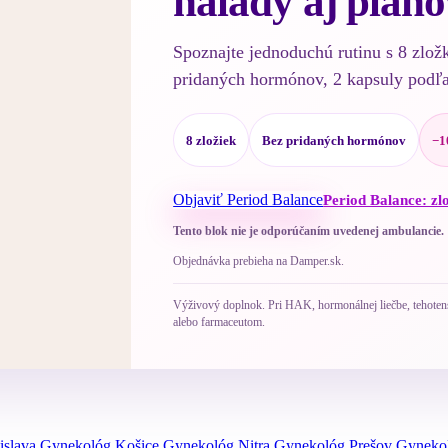
nálady aj pláno
Spoznajte jednoduchú rutinu s 8 zlož
pridaných hormónov, 2 kapsuly podľ
8 zložiek
Bez pridaných hormónov
−1
Objaviť Period Balance
Period Balance: zl
Tento blok nie je odporúčaním uvedenej ambulancie.
Objednávka prebieha na Damper.sk.
Výživový doplnok. Pri HAK, hormonálnej liečbe, tehotenst
alebo farmaceutom.
islava
Gynekológ Košice
Gynekológ Nitra
Gynekológ Prešov
Gynekol