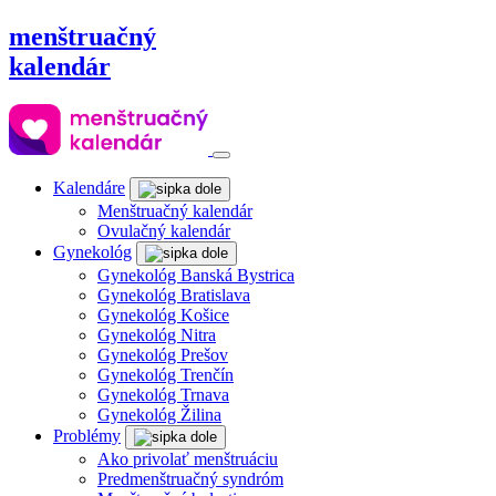
menštruačný
kalendár
Kalendáre
Menštruačný kalendár
Ovulačný kalendár
Gynekológ
Gynekológ Banská Bystrica
Gynekológ Bratislava
Gynekológ Košice
Gynekológ Nitra
Gynekológ Prešov
Gynekológ Trenčín
Gynekológ Trnava
Gynekológ Žilina
Problémy
Ako privolať menštruáciu
Predmenštruačný syndróm