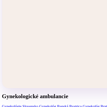
Gynekologické ambulancie
Gynekológie Slovensko
Gynekológ Banská Bystrica
Gynekológ Brat