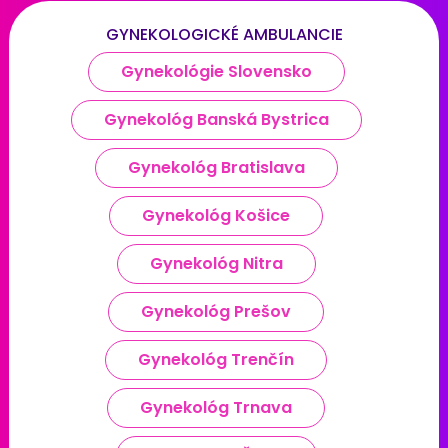
GYNEKOLOGICKÉ AMBULANCIE
Gynekológie Slovensko
Gynekológ Banská Bystrica
Gynekológ Bratislava
Gynekológ Košice
Gynekológ Nitra
Gynekológ Prešov
Gynekológ Trenčín
Gynekológ Trnava