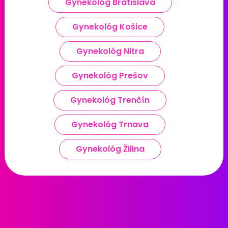
Gynekológ Bratislava
Gynekológ Košice
Gynekológ Nitra
Gynekológ Prešov
Gynekológ Trenčín
Gynekológ Trnava
Gynekológ Žilina