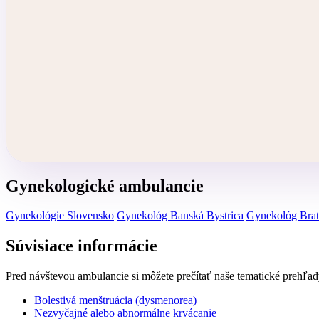
Gynekologické ambulancie
Gynekológie Slovensko
Gynekológ Banská Bystrica
Gynekológ Brat
Súvisiace informácie
Pred návštevou ambulancie si môžete prečítať naše tematické prehľad
Bolestivá menštruácia (dysmenorea)
Nezvyčajné alebo abnormálne krvácanie