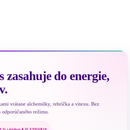
 zasahuje do energie,
v.
kami vrátane alchemilky, rebríčka a vitexu. Bez
a odporúčaného režimu.
0 % s kódom KALENDAR10