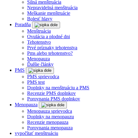
Silná menštruácia
Nepravidelná menštruácia
Meškanie menštruácie
Bolesť hlavy
Poradňa
Menštruácia
Ovulácia a plodné dni
Tehotenstvo
Prvé príznaky tehotenstva
Pms alebo tehotenstvo?
Menopauza
Ďalšie články
PMS
PMS sprievodca
PMS test
Doplnky na menštruáciu a PMS
Recenzie PMS doplnkov
Porovnania PMS doplnkov
Menopauza
Menopauza sprievodca
Doplnky na menopauzu
Recenzie menopauza
Porovnania menopauza
vypočítať menštruáciu