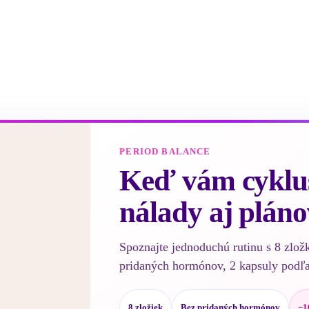
PERIOD BALANCE
Keď vám cyklus
nálady aj pláno
Spoznajte jednoduchú rutinu s 8 zlož
pridaných hormónov, 2 kapsuly podľ
8 zložiek
Bez pridaných hormónov
−1