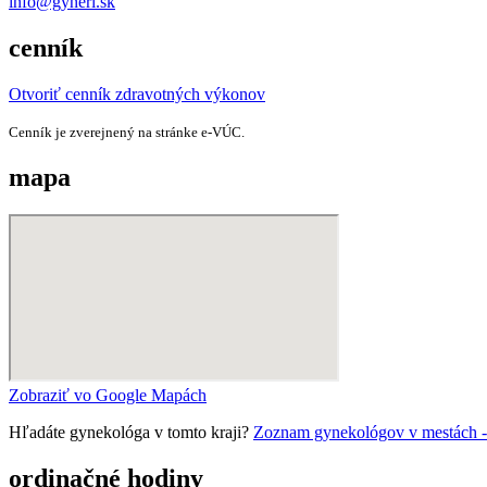
info@gyneri.sk
cenník
Otvoriť cenník zdravotných výkonov
Cenník je zverejnený na stránke e‑VÚC.
mapa
Zobraziť vo Google Mapách
Hľadáte gynekológa v tomto kraji?
Zoznam gynekológov v mestách - Bra
ordinačné hodiny