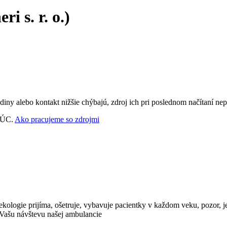
i s. r. o.)
ny alebo kontakt nižšie chýbajú, zdroj ich pri poslednom načítaní nep
‑VÚC.
Ako pracujeme so zdrojmi
ologie prijíma, ošetruje, vybavuje pacientky v každom veku, pozor, je
 Vašu návštevu našej ambulancie