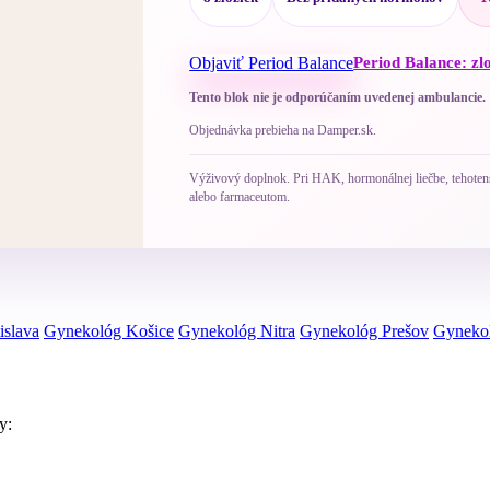
Objaviť Period Balance
Period Balance: zl
Tento blok nie je odporúčaním uvedenej ambulancie.
Objednávka prebieha na Damper.sk.
Výživový doplnok. Pri HAK, hormonálnej liečbe, tehotenst
alebo farmaceutom.
islava
Gynekológ Košice
Gynekológ Nitra
Gynekológ Prešov
Gynekol
y: