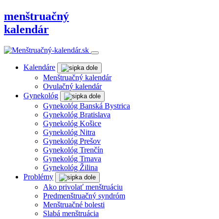
menštruačný
kalendár
Kalendáre
Menštruačný kalendár
Ovulačný kalendár
Gynekológ
Gynekológ Banská Bystrica
Gynekológ Bratislava
Gynekológ Košice
Gynekológ Nitra
Gynekológ Prešov
Gynekológ Trenčín
Gynekológ Trnava
Gynekológ Žilina
Problémy
Ako privolať menštruáciu
Predmenštruačný syndróm
Menštruačné bolesti
Slabá menštruácia