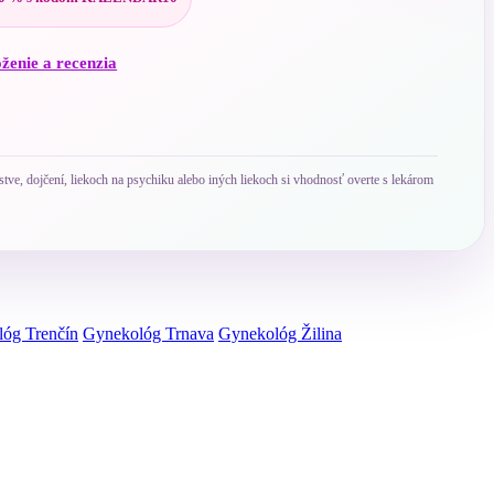
oženie a recenzia
ve, dojčení, liekoch na psychiku alebo iných liekoch si vhodnosť overte s lekárom
óg Trenčín
Gynekológ Trnava
Gynekológ Žilina