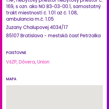
1.NP, nebytový priestor nebytový priestor č.
169, s ozn. ako NO B3-03-00.1, samostatný
trakt miestností č. 1.01 až č. 1.08,
ambulancia m.č. 1.05
Zuzany Chalupovej 4034/17
85107 Bratislava - mestská časť Petržalka
POISŤOVNE
VšZP, Dôvera, Union
MAPA