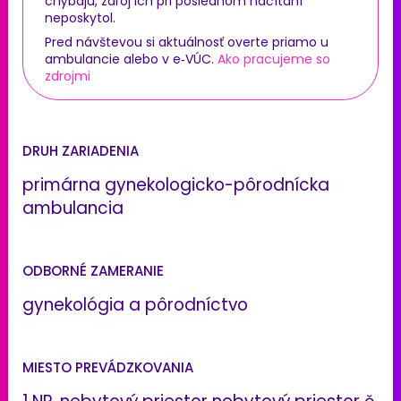
chýbajú, zdroj ich pri poslednom načítaní
neposkytol.
Pred návštevou si aktuálnosť overte priamo u
ambulancie alebo v e‑VÚC.
Ako pracujeme so
zdrojmi
DRUH ZARIADENIA
primárna gynekologicko-pôrodnícka
ambulancia
ODBORNÉ ZAMERANIE
gynekológia a pôrodníctvo
MIESTO PREVÁDZKOVANIA