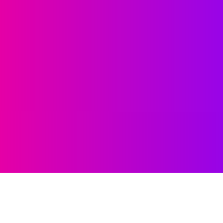
Súvisiace informácie
Pred návštevou ambulancie si môžete prečítať naše
tematické prehľady: