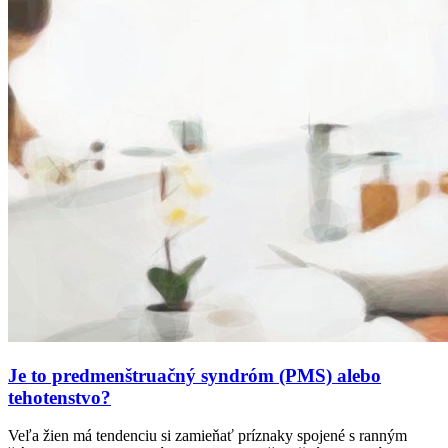
Je to predmenštruačný syndróm (PMS) alebo
tehotenstvo?
Veľa žien má tendenciu si zamieňať príznaky spojené s ranným