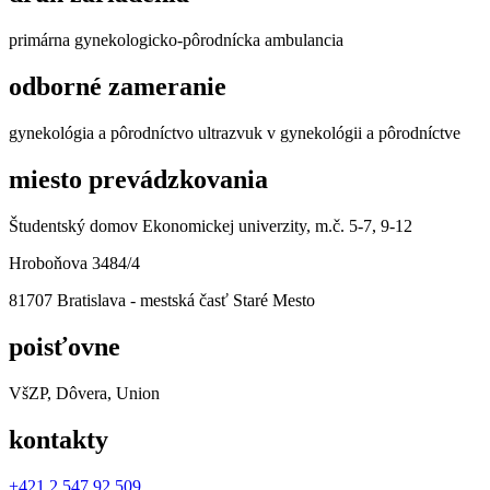
primárna gynekologicko-pôrodnícka ambulancia
odborné zameranie
gynekológia a pôrodníctvo ultrazvuk v gynekológii a pôrodníctve
miesto prevádzkovania
Študentský domov Ekonomickej univerzity, m.č. 5-7, 9-12
Hroboňova 3484/4
81707 Bratislava - mestská časť Staré Mesto
poisťovne
VšZP, Dôvera, Union
kontakty
+421 2 547 92 509