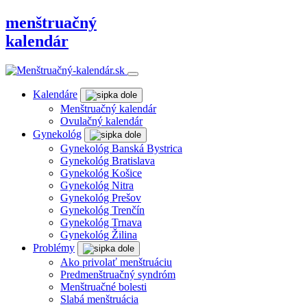
menštruačný
kalendár
Kalendáre
Menštruačný kalendár
Ovulačný kalendár
Gynekológ
Gynekológ Banská Bystrica
Gynekológ Bratislava
Gynekológ Košice
Gynekológ Nitra
Gynekológ Prešov
Gynekológ Trenčín
Gynekológ Trnava
Gynekológ Žilina
Problémy
Ako privolať menštruáciu
Predmenštruačný syndróm
Menštruačné bolesti
Slabá menštruácia