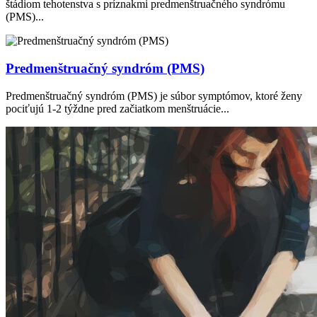
štádiom tehotenstva s príznakmi predmenštruačného syndrómu
(PMS)...
Predmenštruačný syndróm (PMS)
Predmenštruačný syndróm (PMS) je súbor symptómov, ktoré ženy
pociťujú 1-2 týždne pred začiatkom menštruácie...