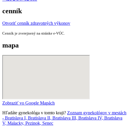
cenník
Otvoriť cenník zdravotných výkonov
Cenník je zverejnený na stránke e‑VÚC.
mapa
Zobraziť vo Google Mapách
Hľadáte gynekológa v tomto kraji?
Zoznam gynekológov v mestách
- Bratislava I, Bratislava II, Bratislava III, Bratislava IV, Bratislava
V, Malacky, Pezinok, Senec