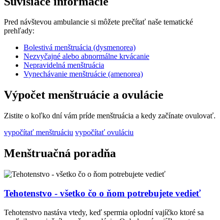
Súvisiace informácie
Pred návštevou ambulancie si môžete prečítať naše tematické
prehľady:
Bolestivá menštruácia (dysmenorea)
Nezvyčajné alebo abnormálne krvácanie
Nepravidelná menštruácia
Vynechávanie menštruácie (amenorea)
Výpočet menštruácie a ovulácie
Zistite o koľko dní vám príde menštruácia a kedy začínate ovulovať.
vypočítať menštruáciu
vypočítať ovuláciu
Menštruačná poradňa
Tehotenstvo - všetko čo o ňom potrebujete vedieť
Tehotenstvo nastáva vtedy, keď spermia oplodní vajíčko ktoré sa