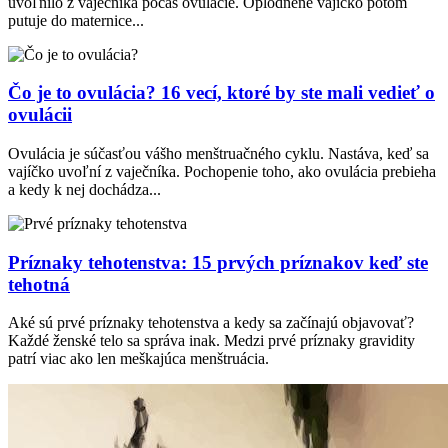
uvoľnilo z vaječníka počas ovulácie. Oplodnené vajíčko potom
putuje do maternice...
Čo je to ovulácia? 16 vecí, ktoré by ste mali vedieť o
ovulácii
Ovulácia je súčasťou vášho menštruačného cyklu. Nastáva, keď sa
vajíčko uvoľní z vaječníka. Pochopenie toho, ako ovulácia prebieha
a kedy k nej dochádza...
Príznaky tehotenstva: 15 prvých príznakov keď ste
tehotná
Aké sú prvé príznaky tehotenstva a kedy sa začínajú objavovať?
Každé ženské telo sa správa inak. Medzi prvé príznaky gravidity
patrí viac ako len meškajúca menštruácia.