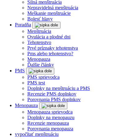
Silná menštruácia
Nepravidelná menštruácia
Meškanie menštruácie
Bolesť hlavy
Poradňa
Menštruácia
Ovulácia a plodné dni
Tehotenstvo
Prvé príznaky tehotenstva
Pms alebo tehotenstvo?
Menopauza
Ďalšie články
PMS
PMS sprievodca
PMS test
Doplnky na menštruáciu a PMS
Recenzie PMS doplnkov
Porovnania PMS doplnkov
Menopauza
Menopauza sprievodca
Doplnky na menopauzu
Recenzie menopauza
Porovnania menopauza
vypočítať menštruáciu