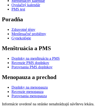
Menštruačný kalendár
Ovulačný kalendár
PMS test
Poradňa
Zdravotné témy
Menštruačné problémy
Gynekológie
Menštruácia a PMS
Doplnky na menštruáciu a PMS
Recenzie PMS doplnkov
Porovnania PMS doplnkov
Menopauza a prechod
Doplnky na menopauzu
Recenzie menopauza
Porovnania menopauza
Informácie uvedené na stránke nenahrádzajú návštevu lekára.