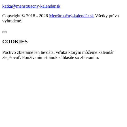
katka@menstruacny-kalendar.sk
Copyright © 2018 - 2026
Menštruačný-kalendár.sk
Všetky práva
vyhradené.
COOKIES
Poctivo zbierame len tie
dáta
, vďaka ktorým môžeme kalendár
zlepšovať. Používaním stránok súhlasíte so zbieraním.