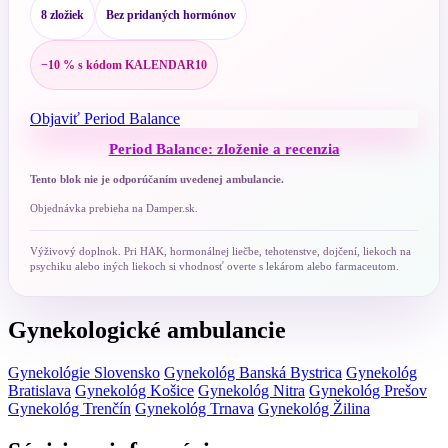
8 zložiek
Bez pridaných hormónov
−10 % s kódom KALENDAR10
Objaviť Period Balance
Period Balance: zloženie a recenzia
Tento blok nie je odporúčaním uvedenej ambulancie.
Objednávka prebieha na Damper.sk.
Výživový doplnok. Pri HAK, hormonálnej liečbe, tehotenstve, dojčení, liekoch na
psychiku alebo iných liekoch si vhodnosť overte s lekárom alebo farmaceutom.
Gynekologické ambulancie
Gynekológie Slovensko
Gynekológ Banská Bystrica
Gynekológ
Bratislava
Gynekológ Košice
Gynekológ Nitra
Gynekológ Prešov
Gynekológ Trenčín
Gynekológ Trnava
Gynekológ Žilina