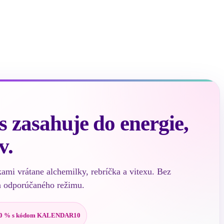
 zasahuje do energie,
v.
kami vrátane alchemilky, rebríčka a vitexu. Bez
a odporúčaného režimu.
0 % s kódom KALENDAR10