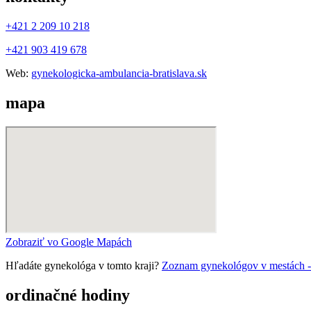
+421 2 209 10 218
+421 903 419 678
Web:
gynekologicka-ambulancia-bratislava.sk
mapa
Zobraziť vo Google Mapách
Hľadáte gynekológa v tomto kraji?
Zoznam gynekológov v mestách - Bra
ordinačné hodiny