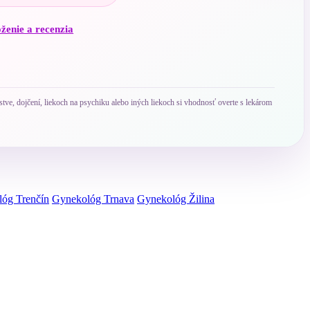
oženie a recenzia
ve, dojčení, liekoch na psychiku alebo iných liekoch si vhodnosť overte s lekárom
óg Trenčín
Gynekológ Trnava
Gynekológ Žilina