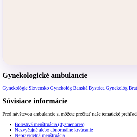
Gynekologické ambulancie
Gynekológie Slovensko
Gynekológ Banská Bystrica
Gynekológ Brat
Súvisiace informácie
Pred návštevou ambulancie si môžete prečítať naše tematické prehľad
Bolestivá menštruácia (dysmenorea)
Nezvyčajné alebo abnormálne krvácanie
Nepravidelná menštruácia