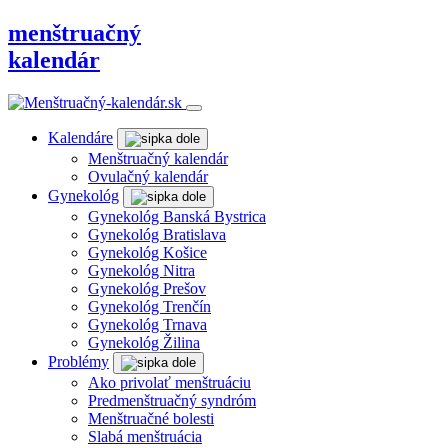
menštruačný
kalendár
Kalendáre
Menštruačný kalendár
Ovulačný kalendár
Gynekológ
Gynekológ Banská Bystrica
Gynekológ Bratislava
Gynekológ Košice
Gynekológ Nitra
Gynekológ Prešov
Gynekológ Trenčín
Gynekológ Trnava
Gynekológ Žilina
Problémy
Ako privolať menštruáciu
Predmenštruačný syndróm
Menštruačné bolesti
Slabá menštruácia