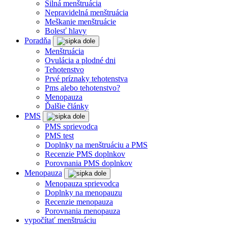
Silná menštruácia
Nepravidelná menštruácia
Meškanie menštruácie
Bolesť hlavy
Poradňa
Menštruácia
Ovulácia a plodné dni
Tehotenstvo
Prvé príznaky tehotenstva
Pms alebo tehotenstvo?
Menopauza
Ďalšie články
PMS
PMS sprievodca
PMS test
Doplnky na menštruáciu a PMS
Recenzie PMS doplnkov
Porovnania PMS doplnkov
Menopauza
Menopauza sprievodca
Doplnky na menopauzu
Recenzie menopauza
Porovnania menopauza
vypočítať menštruáciu