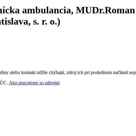
nícka ambulancia, MUDr.Roman Ž
lava, s. r. o.)
ny alebo kontakt nižšie chýbajú, zdroj ich pri poslednom načítaní nep
‑VÚC.
Ako pracujeme so zdrojmi