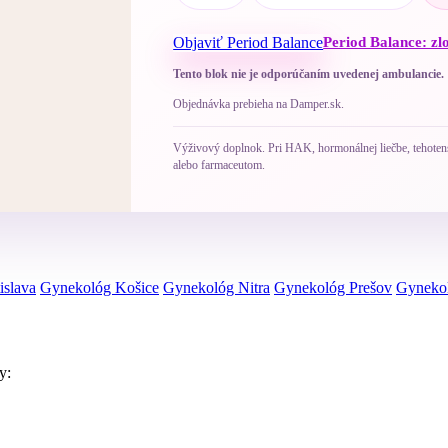
Objaviť Period Balance
Period Balance: zl
Tento blok nie je odporúčaním uvedenej ambulancie.
Objednávka prebieha na Damper.sk.
Výživový doplnok. Pri HAK, hormonálnej liečbe, tehotenst
alebo farmaceutom.
islava
Gynekológ Košice
Gynekológ Nitra
Gynekológ Prešov
Gynekol
y: