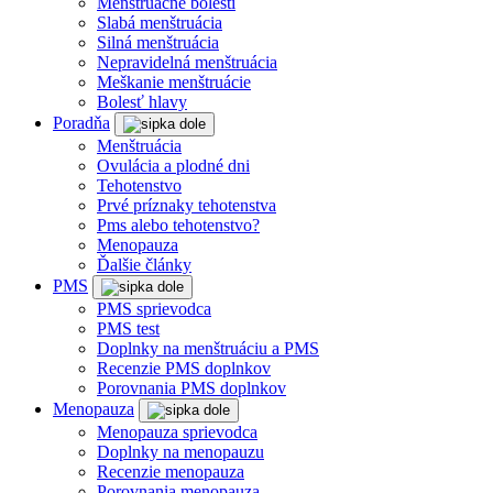
Menštruačné bolesti
Slabá menštruácia
Silná menštruácia
Nepravidelná menštruácia
Meškanie menštruácie
Bolesť hlavy
Poradňa
Menštruácia
Ovulácia a plodné dni
Tehotenstvo
Prvé príznaky tehotenstva
Pms alebo tehotenstvo?
Menopauza
Ďalšie články
PMS
PMS sprievodca
PMS test
Doplnky na menštruáciu a PMS
Recenzie PMS doplnkov
Porovnania PMS doplnkov
Menopauza
Menopauza sprievodca
Doplnky na menopauzu
Recenzie menopauza
Porovnania menopauza