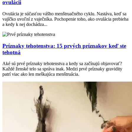
ovulácii
Ovulácia je súčasťou vášho menštruačného cyklu. Nastáva, keď sa
vajíčko uvoľní z vaječníka. Pochopenie toho, ako ovulácia prebieha
a kedy k nej dochádza...
Príznaky tehotenstva: 15 prvých príznakov keď ste
tehotná
Aké sú prvé príznaky tehotenstva a kedy sa začínajú objavovať?
Každé ženské telo sa správa inak. Medzi prvé príznaky gravidity
patrí viac ako len meškajúca menštruácia.