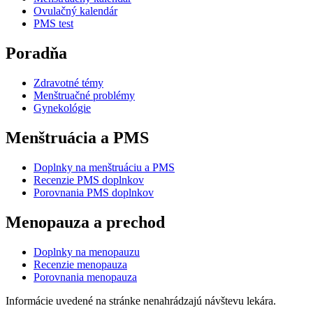
Ovulačný kalendár
PMS test
Poradňa
Zdravotné témy
Menštruačné problémy
Gynekológie
Menštruácia a PMS
Doplnky na menštruáciu a PMS
Recenzie PMS doplnkov
Porovnania PMS doplnkov
Menopauza a prechod
Doplnky na menopauzu
Recenzie menopauza
Porovnania menopauza
Informácie uvedené na stránke nenahrádzajú návštevu lekára.