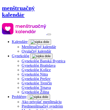
menštruačný
kalendár
Kalendáre
Menštruačný kalendár
Ovulačný kalendár
Gynekológ
Gynekológ Banská Bystrica
Gynekológ Bratislava
Gynekológ Košice
Gynekológ Nitra
Gynekológ Prešov
Gynekológ Trenčín
Gynekológ Trnava
Gynekológ Žilina
Problémy
Ako privolať menštruáciu
Predmenštruačný syndróm