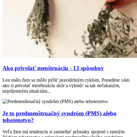
Ako privolať menštruáciu - 13 spôsobov
Len málo žien sa môže pýšiť pravidelným cyklom. Poradíme vám
ako si privolať menštruáciu skôr a vyhnúť sa tak nečakaným,
nepríjemným situáciám...
Je to predmenštruačný syndróm (PMS) alebo
tehotenstvo?
Veľa žien má tendenciu si zamieňať príznaky spojené s ranným