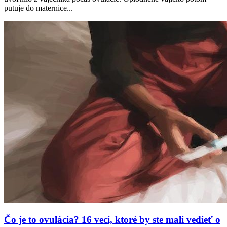
putuje do maternice...
Čo je to ovulácia? 16 vecí, ktoré by ste mali vedieť o