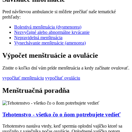
Pred návštevou ambulancie si môžete prečítať naše tematické
prehľady:
Bolestivá menštruácia (dysmenorea)
Nezvyčajné alebo abnormálne krvácanie
Nepravidelná menštruácia
Vynechávanie menštruácie (amenorea)
Výpočet menštruácie a ovulácie
Zistite o koľko dní vám príde menštruácia a kedy začínate ovulovať.
vypočítať menštruáciu
vypočítať ovuláciu
Menštruačná poradňa
Tehotenstvo - všetko čo o ňom potrebujete vedieť
Tehotenstvo nastáva vtedy, keď spermia oplodní vajíčko ktoré sa
uvoľnilo z vaječníka počas ovulácie. Oplodnené vajíčko potom