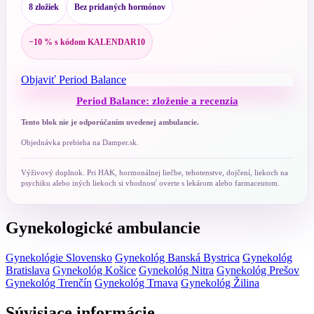
8 zložiek
Bez pridaných hormónov
−10 % s kódom KALENDAR10
Objaviť Period Balance
Period Balance: zloženie a recenzia
Tento blok nie je odporúčaním uvedenej ambulancie.
Objednávka prebieha na Damper.sk.
Výživový doplnok. Pri HAK, hormonálnej liečbe, tehotenstve, dojčení, liekoch na
psychiku alebo iných liekoch si vhodnosť overte s lekárom alebo farmaceutom.
Gynekologické ambulancie
Gynekológie Slovensko
Gynekológ Banská Bystrica
Gynekológ
Bratislava
Gynekológ Košice
Gynekológ Nitra
Gynekológ Prešov
Gynekológ Trenčín
Gynekológ Trnava
Gynekológ Žilina
Súvisiace informácie