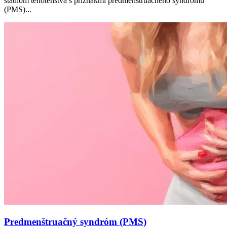
štádiom tehotenstva s príznakmi predmenštruačného syndrómu
(PMS)...
Predmenštruačný syndróm (PMS)