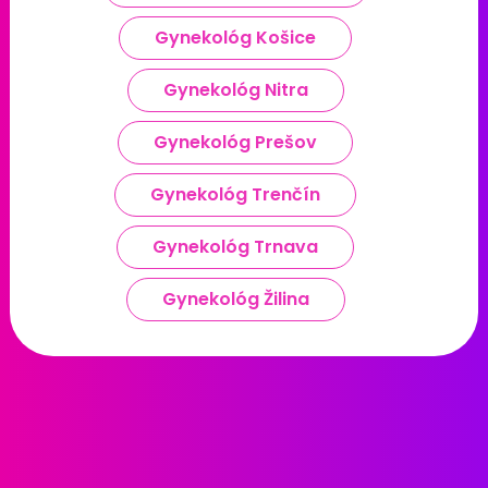
Gynekológ Košice
Gynekológ Nitra
Gynekológ Prešov
Gynekológ Trenčín
Gynekológ Trnava
Gynekológ Žilina