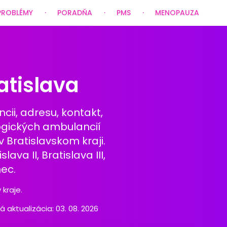
PROBLÉMY
PORADŇA
PMS
MENOPAUZA
atislava
ii, adresu, kontakt,
ogických ambulancií
Bratislavskom kraji.
ava II, Bratislava III,
nec.
kraje.
ktualizácia: 03. 08. 2026