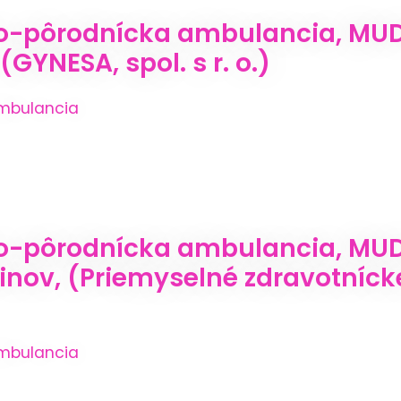
o-pôrodnícka ambulancia, MUDr
GYNESA, spol. s r. o.)
mbulancia
o-pôrodnícka ambulancia, MUD
inov, (Priemyselné zdravotníck
mbulancia