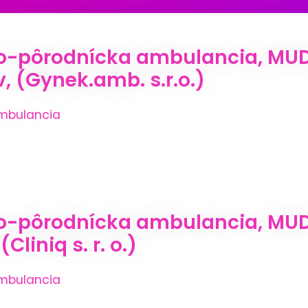
o-pôrodnícka ambulancia, MUDr
, (Gynek.amb. s.r.o.)
mbulancia
-pôrodnícka ambulancia, MUDr.
Cliniq s. r. o.)
mbulancia