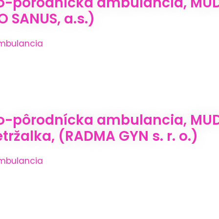
-pôrodnícka ambulancia, MUDr.
O SANUS, a.s.)
mbulancia
o-pôrodnícka ambulancia, MUDr
tržalka, (RADMA GYN s. r. o.)
mbulancia