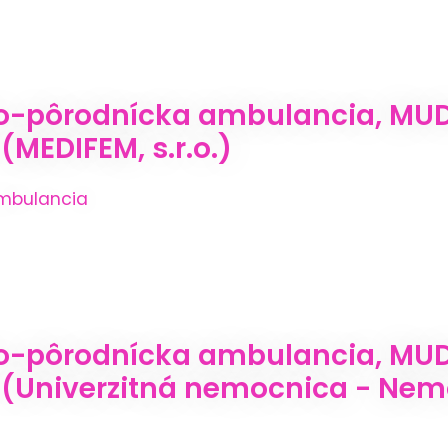
o-pôrodnícka ambulancia, MUD
(MEDIFEM, s.r.o.)
mbulancia
-pôrodnícka ambulancia, MUDr.
, (Univerzitná nemocnica - Ne