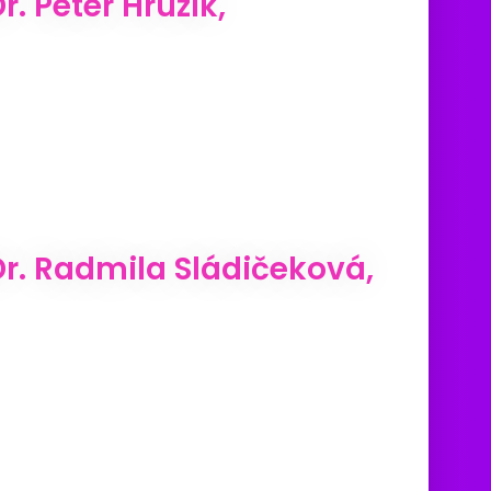
 Peter Hrúzik,
. Radmila Sládičeková,