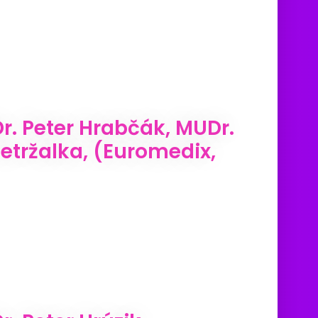
. Peter Hrabčák, MUDr.
tržalka, (Euromedix,