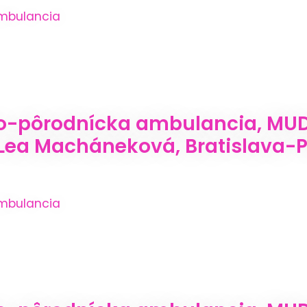
mbulancia
-pôrodnícka ambulancia, MUDr
Lea Macháneková, Bratislava-Pe
mbulancia