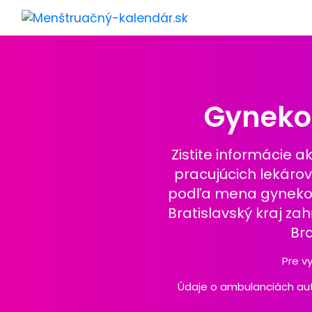
Gynekol
Zistite informácie 
pracujúcich lekáro
podľa mena gynekoló
Bratislavský kraj zahŕ
Bra
Pre v
Údaje o ambulanciách aut