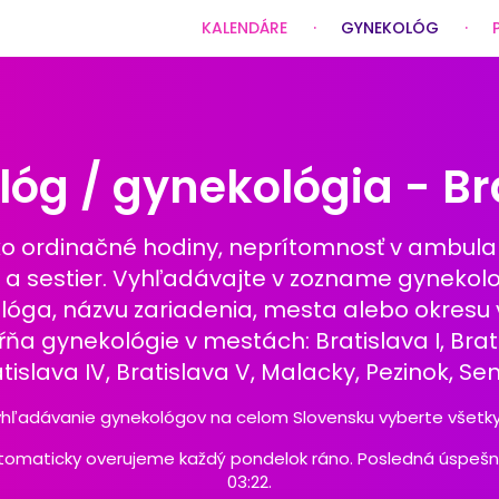
KALENDÁRE
GYNEKOLÓG
óg / gynekológia - Br
ako ordinačné hodiny, neprítomnosť v ambulanc
v a sestier. Vyhľadávajte v zozname gynekol
ga, názvu zariadenia, mesta alebo okresu v 
ňa gynekológie v mestách: Bratislava I, Bratisl
tislava IV, Bratislava V, Malacky, Pezinok, Se
yhľadávanie gynekológov na celom Slovensku vyberte všetky 
omaticky overujeme každý pondelok ráno. Posledná úspešná a
03:22.