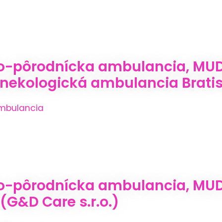
o-pôrodnícka ambulancia, MU
nekologická ambulancia Bratisla
mbulancia
-pôrodnícka ambulancia, MUDr.
(G&D Care s.r.o.)