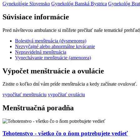
Gynekológie Slovensko
Gynekológ Banská Bystrica
Gynekológ Brat
Súvisiace informácie
Pred návštevou ambulancie si môžete prečítať naše tematické prehľad
Bolestivá menštruácia (dysmenorea)
Nezvyčajné alebo abnormálne krvácanie
Nepravidelná menštruácia
Vynechávanie menštruácie (amenorea)
Výpočet menštruácie a ovulácie
Zistite o koľko dní vám príde menštruácia a kedy začínate ovulovať.
vypočítať menštruáciu
vypočítať ovuláciu
Menštruačná poradňa
Tehotenstvo - všetko čo o ňom potrebujete vedieť