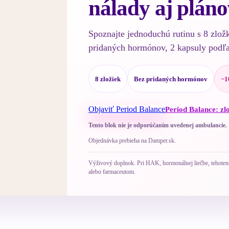
nálady aj pláno
Spoznajte jednoduchú rutinu s 8 zlož
pridaných hormónov, 2 kapsuly podľ
8 zložiek
Bez pridaných hormónov
−1
Objaviť Period Balance
Period Balance: zl
Tento blok nie je odporúčaním uvedenej ambulancie.
Objednávka prebieha na Damper.sk.
Výživový doplnok. Pri HAK, hormonálnej liečbe, tehotenst
alebo farmaceutom.