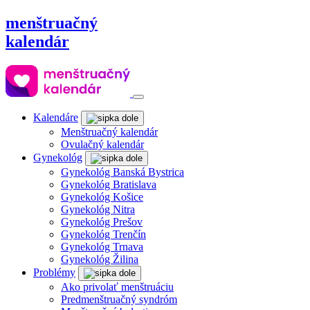
menštruačný
kalendár
Kalendáre
Menštruačný kalendár
Ovulačný kalendár
Gynekológ
Gynekológ Banská Bystrica
Gynekológ Bratislava
Gynekológ Košice
Gynekológ Nitra
Gynekológ Prešov
Gynekológ Trenčín
Gynekológ Trnava
Gynekológ Žilina
Problémy
Ako privolať menštruáciu
Predmenštruačný syndróm