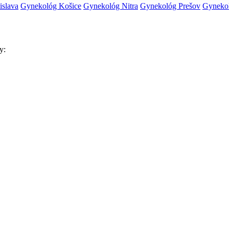
islava
Gynekológ Košice
Gynekológ Nitra
Gynekológ Prešov
Gynekol
y: