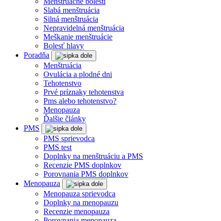
Menštruačné bolesti
Slabá menštruácia
Silná menštruácia
Nepravidelná menštruácia
Meškanie menštruácie
Bolesť hlavy
Poradňa
Menštruácia
Ovulácia a plodné dni
Tehotenstvo
Prvé príznaky tehotenstva
Pms alebo tehotenstvo?
Menopauza
Ďalšie články
PMS
PMS sprievodca
PMS test
Doplnky na menštruáciu a PMS
Recenzie PMS doplnkov
Porovnania PMS doplnkov
Menopauza
Menopauza sprievodca
Doplnky na menopauzu
Recenzie menopauza
Porovnania menopauza