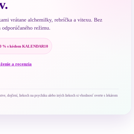
v.
kami vrátane alchemilky, rebríčka a vitexu. Bez
a odporúčaného režimu.
0 % s kódom KALENDAR10
oženie a recenzia
ve, dojčení, liekoch na psychiku alebo iných liekoch si vhodnosť overte s lekárom