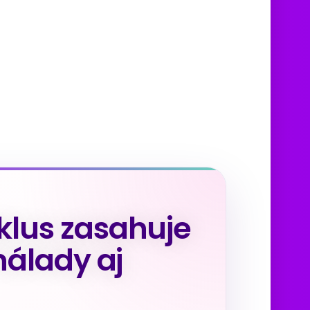
lus zasahuje
nálady aj