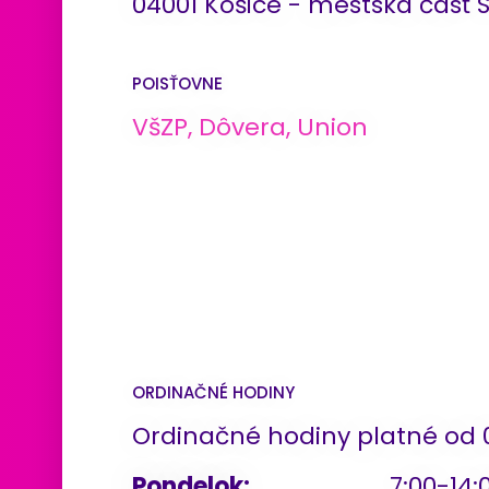
04001 Košice - mestská časť 
POISŤOVNE
VšZP, Dôvera, Union
ORDINAČNÉ HODINY
Ordinačné hodiny platné od 0
Pondelok:
7:00-14: