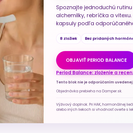
Spoznajte jednoduchú rutinu 
alchemilky, rebríčka a vitex
kapsuly podľa odporúčaného
8 zložiek
Bez pridaných hormón
OBJAVIŤ PERIOD BALANCE
Period Balance: zloženie a recen
Tento blok nie je odporúčaním uvedene
Objednávka prebieha na Damper.sk.
Výživový doplnok. Pri HAK, hormonálnej lieč
alebo iných liekoch si vhodnosť overte s