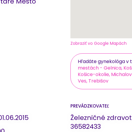
Staré Mesto
Zobraziť vo Google Mapách
Hľadáte gynekológa v t
mestách - Gelnica, Košice 
Košice-okolie, Michalo
Ves, Trebišov
PREVÁDZKOVATEĽ
1.06.2015
Železničné zdravotn
36582433
00