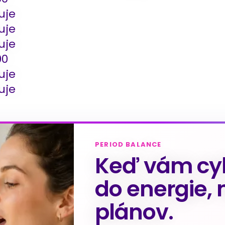
uje
uje
uje
00
uje
uje
PERIOD BALANCE
Keď vám cyk
do energie, 
plánov.