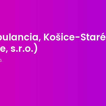
lancia, Košice-Staré 
, s.r.o.)
6.