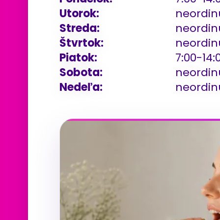
Utorok:
neordin
Streda:
neordin
Štvrtok:
neordin
Piatok:
7:00-14:
Sobota:
neordin
Nedeľa:
neordin