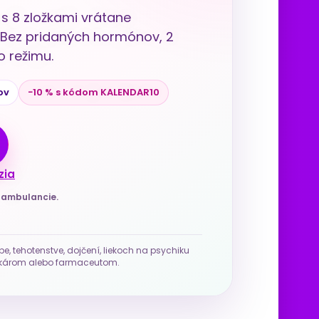
s 8 zložkami vrátane
u. Bez pridaných hormónov, 2
 režimu.
ov
−10 % s kódom KALENDAR10
zia
j ambulancie.
be, tehotenstve, dojčení, liekoch na psychiku
 lekárom alebo farmaceutom.