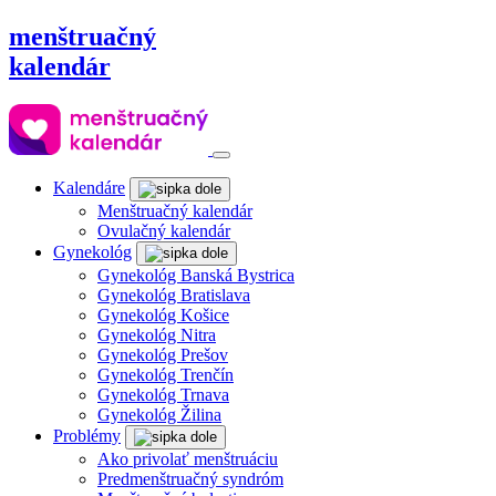
menštruačný
kalendár
Kalendáre
Menštruačný kalendár
Ovulačný kalendár
Gynekológ
Gynekológ Banská Bystrica
Gynekológ Bratislava
Gynekológ Košice
Gynekológ Nitra
Gynekológ Prešov
Gynekológ Trenčín
Gynekológ Trnava
Gynekológ Žilina
Problémy
Ako privolať menštruáciu
Predmenštruačný syndróm