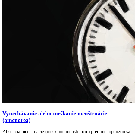
Vynechávanie alebo meškanie menštruácie
(amenorea)
Absencia menštruácie (meškanie menštruácie) pred menopauzou sa