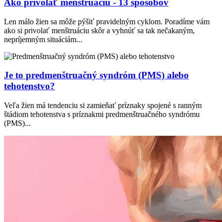
Ako privolať menštruáciu - 13 spôsobov
Len málo žien sa môže pýšiť pravidelným cyklom. Poradíme vám
ako si privolať menštruáciu skôr a vyhnúť sa tak nečakaným,
nepríjemným situáciám...
Je to predmenštruačný syndróm (PMS) alebo
tehotenstvo?
Veľa žien má tendenciu si zamieňať príznaky spojené s ranným
štádiom tehotenstva s príznakmi predmenštruačného syndrómu
(PMS)...