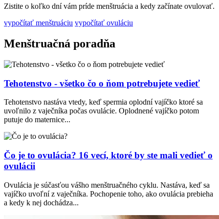
Zistite o koľko dní vám príde menštruácia a kedy začínate ovulovať.
vypočítať menštruáciu
vypočítať ovuláciu
Menštruačná poradňa
Tehotenstvo - všetko čo o ňom potrebujete vedieť
Tehotenstvo nastáva vtedy, keď spermia oplodní vajíčko ktoré sa
uvoľnilo z vaječníka počas ovulácie. Oplodnené vajíčko potom
putuje do maternice...
Čo je to ovulácia? 16 vecí, ktoré by ste mali vedieť o
ovulácii
Ovulácia je súčasťou vášho menštruačného cyklu. Nastáva, keď sa
vajíčko uvoľní z vaječníka. Pochopenie toho, ako ovulácia prebieha
a kedy k nej dochádza...