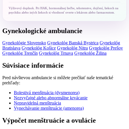
Výživový doplnok. Pri HAK, hormonálnej liečbe, tehotenstve, dojčení, liekoch na
psychiku alebo iných liekoch si vhodnosť overte s lekárom alebo farmaceutom.
Gynekologické ambulancie
Gynekológie Slovensko
Gynekológ Banská Bystrica
Gynekológ
Bratislava
Gynekológ Košice
Gynekológ Nitra
Gynekológ Prešov
Gynekológ Trenčín
Gynekológ Trnava
Gynekológ Žilina
Súvisiace informácie
Pred návštevou ambulancie si môžete prečítať naše tematické
prehľady:
Bolestivá menštruácia (dysmenorea)
Nezvyčajné alebo abnormálne krvácanie
Nepravidelná menštruácia
Vynechávanie menštruácie (amenorea)
Výpočet menštruácie a ovulácie