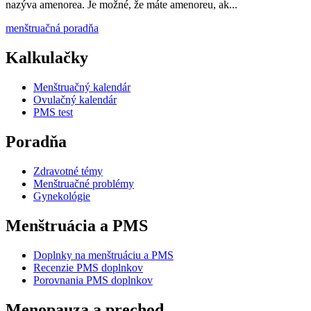
nazýva amenorea. Je možné, že máte amenoreu, ak...
menštruačná poradňa
Kalkulačky
Menštruačný kalendár
Ovulačný kalendár
PMS test
Poradňa
Zdravotné témy
Menštruačné problémy
Gynekológie
Menštruácia a PMS
Doplnky na menštruáciu a PMS
Recenzie PMS doplnkov
Porovnania PMS doplnkov
Menopauza a prechod