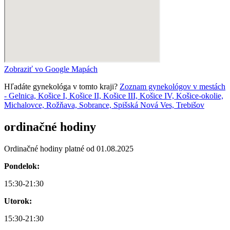
Zobraziť vo Google Mapách
Hľadáte gynekológa v tomto kraji?
Zoznam gynekológov v mestách
- Gelnica, Košice I, Košice II, Košice III, Košice IV, Košice-okolie,
Michalovce, Rožňava, Sobrance, Spišská Nová Ves, Trebišov
ordinačné hodiny
Ordinačné hodiny platné od 01.08.2025
Pondelok:
15:30-21:30
Utorok:
15:30-21:30