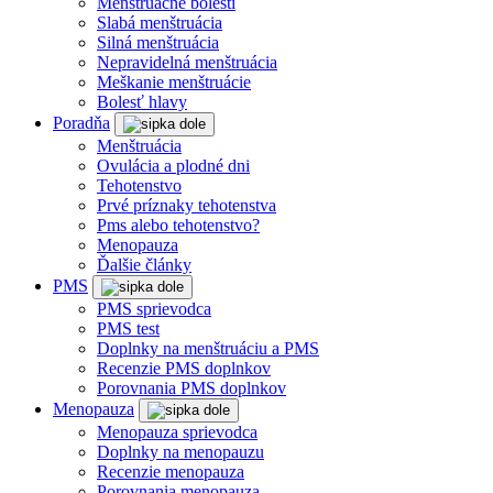
Menštruačné bolesti
Slabá menštruácia
Silná menštruácia
Nepravidelná menštruácia
Meškanie menštruácie
Bolesť hlavy
Poradňa
Menštruácia
Ovulácia a plodné dni
Tehotenstvo
Prvé príznaky tehotenstva
Pms alebo tehotenstvo?
Menopauza
Ďalšie články
PMS
PMS sprievodca
PMS test
Doplnky na menštruáciu a PMS
Recenzie PMS doplnkov
Porovnania PMS doplnkov
Menopauza
Menopauza sprievodca
Doplnky na menopauzu
Recenzie menopauza
Porovnania menopauza