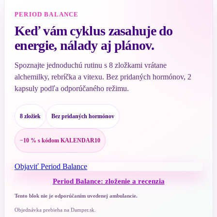
PERIOD BALANCE
Keď vám cyklus zasahuje do
energie, nálady aj plánov.
Spoznajte jednoduchú rutinu s 8 zložkami vrátane
alchemilky, rebríčka a vitexu. Bez pridaných hormónov, 2
kapsuly podľa odporúčaného režimu.
8 zložiek
Bez pridaných hormónov
−10 % s kódom KALENDAR10
Objaviť Period Balance
Period Balance: zloženie a recenzia
Tento blok nie je odporúčaním uvedenej ambulancie.
Objednávka prebieha na Damper.sk.