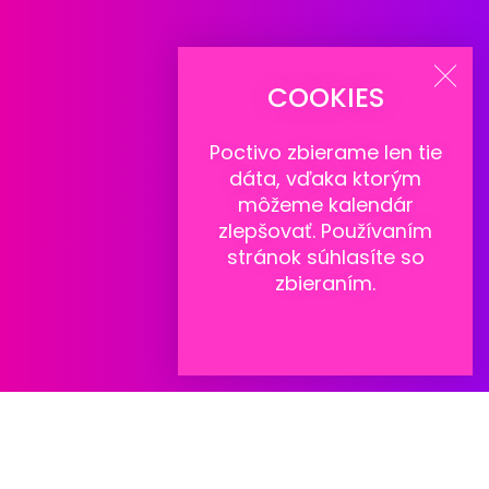
COOKIES
Poctivo zbierame len tie
dáta
, vďaka ktorým
môžeme kalendár
zlepšovať. Používaním
stránok súhlasíte so
zbieraním.
Súvisiace informácie
Pred návštevou ambulancie si môžete prečítať naše
tematické prehľady: