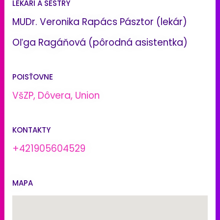
LEKÁRI A SESTRY
MUDr. Veronika Rapács Pásztor (lekár)
Oľga Ragáňová (pôrodná asistentka)
POISŤOVNE
VšZP, Dôvera, Union
KONTAKTY
+421905604529
MAPA