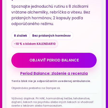
Spoznajte jednoduchú rutinu s 8 zložkami
vrátane alchemilky, rebríčka a vitexu. Bez
pridaných hormónov, 2 kapsuly podľa
odporúčaného režimu.
8 zložiek
Bez pridaných hormónov
−10 % s kódom KALENDAR10
OBJAVIŤ PERIOD BALANCE
Period Balance: zloženie a recenzia
Tento blok nie je odporúčaním uvedenej ambulancie.
Objednávka prebieha na Damper.sk.
Výživový doplnok. Pri HAK, hormonálnej liečbe, tehotenstve,
dojčení, liekoch na psychiku alebo iných liekoch si vhodnosť
overte s lekárom alebo farmaceutom.