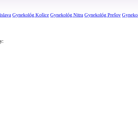
islava
Gynekológ Košice
Gynekológ Nitra
Gynekológ Prešov
Gynekol
y: