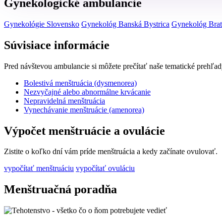
Gynekologické ambulancie
Gynekológie Slovensko
Gynekológ Banská Bystrica
Gynekológ Brat
Súvisiace informácie
Pred návštevou ambulancie si môžete prečítať naše tematické prehľad
Bolestivá menštruácia (dysmenorea)
Nezvyčajné alebo abnormálne krvácanie
Nepravidelná menštruácia
Vynechávanie menštruácie (amenorea)
Výpočet menštruácie a ovulácie
Zistite o koľko dní vám príde menštruácia a kedy začínate ovulovať.
vypočítať menštruáciu
vypočítať ovuláciu
Menštruačná poradňa