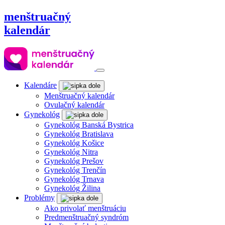
menštruačný
kalendár
Kalendáre
Menštruačný kalendár
Ovulačný kalendár
Gynekológ
Gynekológ Banská Bystrica
Gynekológ Bratislava
Gynekológ Košice
Gynekológ Nitra
Gynekológ Prešov
Gynekológ Trenčín
Gynekológ Trnava
Gynekológ Žilina
Problémy
Ako privolať menštruáciu
Predmenštruačný syndróm