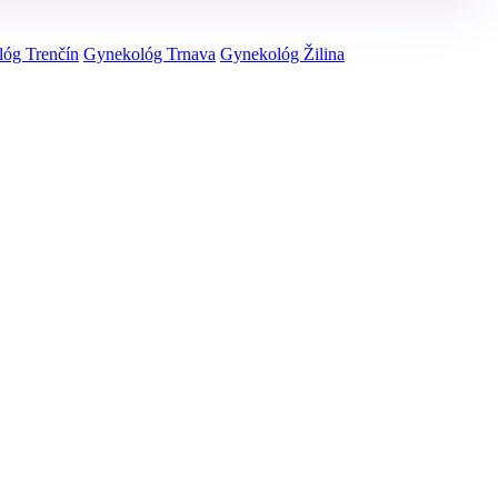
óg Trenčín
Gynekológ Trnava
Gynekológ Žilina