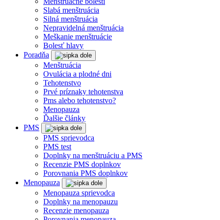
Menštruačné bolesti
Slabá menštruácia
Silná menštruácia
Nepravidelná menštruácia
Meškanie menštruácie
Bolesť hlavy
Poradňa
Menštruácia
Ovulácia a plodné dni
Tehotenstvo
Prvé príznaky tehotenstva
Pms alebo tehotenstvo?
Menopauza
Ďalšie články
PMS
PMS sprievodca
PMS test
Doplnky na menštruáciu a PMS
Recenzie PMS doplnkov
Porovnania PMS doplnkov
Menopauza
Menopauza sprievodca
Doplnky na menopauzu
Recenzie menopauza
Porovnania menopauza