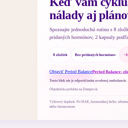
Keď vám cyklus
nálady aj pláno
Spoznajte jednoduchú rutinu s 8 zlož
pridaných hormónov, 2 kapsuly podľ
8 zložiek
Bez pridaných hormónov
−1
Objaviť Period Balance
Period Balance: zl
Tento blok nie je odporúčaním uvedenej ambulancie.
Objednávka prebieha na Damper.sk.
Výživový doplnok. Pri HAK, hormonálnej liečbe, tehotenst
alebo farmaceutom.