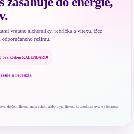
 zasahuje do energie,
v.
kami vrátane alchemilky, rebríčka a vitexu. Bez
a odporúčaného režimu.
0 % s kódom KALENDAR10
oženie a recenzia
ve, dojčení, liekoch na psychiku alebo iných liekoch si vhodnosť overte s lekárom