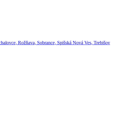
ichalovce, Rožňava, Sobrance, Spišská Nová Ves, Trebišov