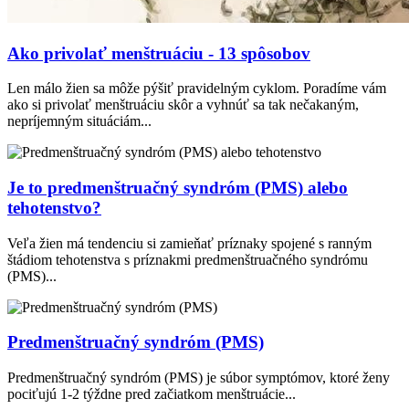
Ako privolať menštruáciu - 13 spôsobov
Len málo žien sa môže pýšiť pravidelným cyklom. Poradíme vám
ako si privolať menštruáciu skôr a vyhnúť sa tak nečakaným,
nepríjemným situáciám...
Je to predmenštruačný syndróm (PMS) alebo
tehotenstvo?
Veľa žien má tendenciu si zamieňať príznaky spojené s ranným
štádiom tehotenstva s príznakmi predmenštruačného syndrómu
(PMS)...
Predmenštruačný syndróm (PMS)
Predmenštruačný syndróm (PMS) je súbor symptómov, ktoré ženy
pociťujú 1-2 týždne pred začiatkom menštruácie...