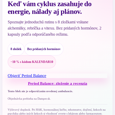
Keď vám cyklus zasahuje do
energie, nálady aj plánov.
Spoznajte jednoduchú rutinu s 8 zložkami vrátane
alchemilky, rebríčka a vitexu. Bez pridaných hormónov, 2
kapsuly podľa odporúčaného režimu.
8 zložiek
Bez pridaných hormónov
−10 % s kódom KALENDAR10
Objaviť Period Balance
Period Balance: zloženie a recenzia
Tento blok nie je odporúčaním uvedenej ambulancie.
Objednávka prebieha na Damper.sk.
Výživový doplnok. Pri HAK, hormonálnej liečbe, tehotenstve, dojčení, liekoch na
psychiku alebo iných liekoch si vhodnosť overte s lekárom alebo farmaceutom.