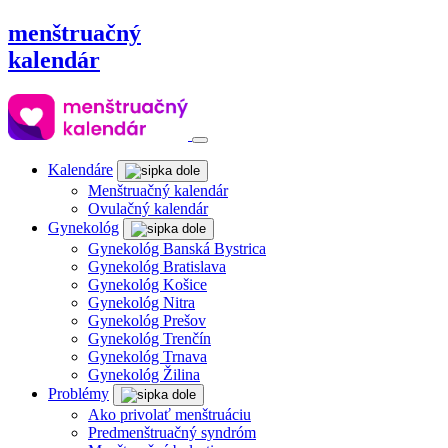
menštruačný
kalendár
Kalendáre
Menštruačný kalendár
Ovulačný kalendár
Gynekológ
Gynekológ Banská Bystrica
Gynekológ Bratislava
Gynekológ Košice
Gynekológ Nitra
Gynekológ Prešov
Gynekológ Trenčín
Gynekológ Trnava
Gynekológ Žilina
Problémy
Ako privolať menštruáciu
Predmenštruačný syndróm