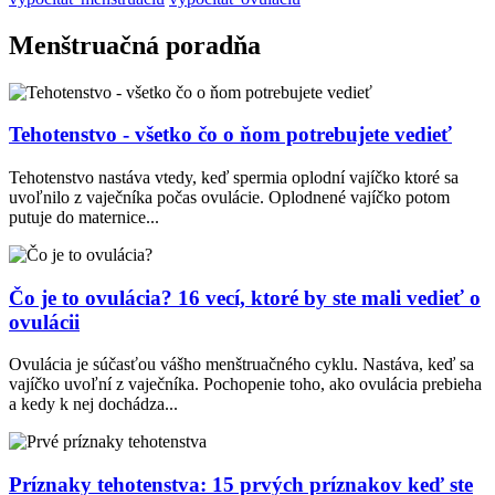
Menštruačná poradňa
Tehotenstvo - všetko čo o ňom potrebujete vedieť
Tehotenstvo nastáva vtedy, keď spermia oplodní vajíčko ktoré sa
uvoľnilo z vaječníka počas ovulácie. Oplodnené vajíčko potom
putuje do maternice...
Čo je to ovulácia? 16 vecí, ktoré by ste mali vedieť o
ovulácii
Ovulácia je súčasťou vášho menštruačného cyklu. Nastáva, keď sa
vajíčko uvoľní z vaječníka. Pochopenie toho, ako ovulácia prebieha
a kedy k nej dochádza...
Príznaky tehotenstva: 15 prvých príznakov keď ste