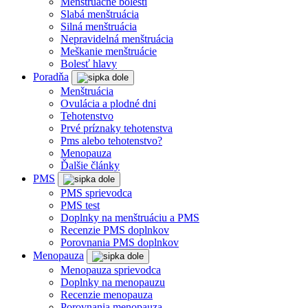
Menštruačné bolesti
Slabá menštruácia
Silná menštruácia
Nepravidelná menštruácia
Meškanie menštruácie
Bolesť hlavy
Poradňa
Menštruácia
Ovulácia a plodné dni
Tehotenstvo
Prvé príznaky tehotenstva
Pms alebo tehotenstvo?
Menopauza
Ďalšie články
PMS
PMS sprievodca
PMS test
Doplnky na menštruáciu a PMS
Recenzie PMS doplnkov
Porovnania PMS doplnkov
Menopauza
Menopauza sprievodca
Doplnky na menopauzu
Recenzie menopauza
Porovnania menopauza