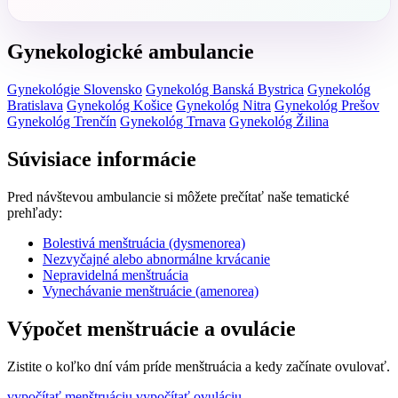
Gynekologické ambulancie
Gynekológie Slovensko
Gynekológ Banská Bystrica
Gynekológ
Bratislava
Gynekológ Košice
Gynekológ Nitra
Gynekológ Prešov
Gynekológ Trenčín
Gynekológ Trnava
Gynekológ Žilina
Súvisiace informácie
Pred návštevou ambulancie si môžete prečítať naše tematické
prehľady:
Bolestivá menštruácia (dysmenorea)
Nezvyčajné alebo abnormálne krvácanie
Nepravidelná menštruácia
Vynechávanie menštruácie (amenorea)
Výpočet menštruácie a ovulácie
Zistite o koľko dní vám príde menštruácia a kedy začínate ovulovať.
vypočítať menštruáciu
vypočítať ovuláciu