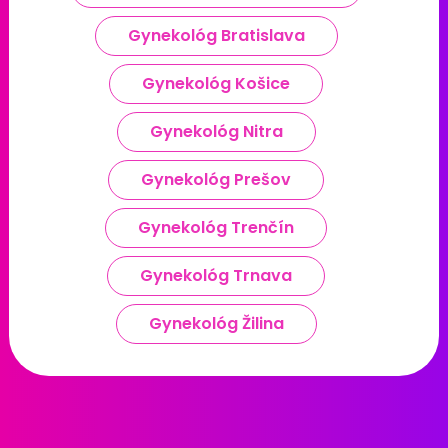
Gynekológ Bratislava
Gynekológ Košice
Gynekológ Nitra
Gynekológ Prešov
Gynekológ Trenčín
Gynekológ Trnava
Gynekológ Žilina