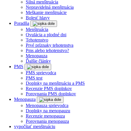
Silná menštruácia
Nepravidelná menštruácia
Meškanie menštruácie
Bolesť hlavy
Poradňa
Menštruácia
Ovulácia a plodné dni
Tehotenstvo
Prvé príznaky tehotenstva
Pms alebo tehotenstvo?
Menopauza
Ďalšie články
PMS
PMS sprievodca
PMS test
Doplnky na menštruáciu a PMS
Recenzie PMS doplnkov
Porovnania PMS doplnkov
Menopauza
Menopauza sprievodca
Doplnky na menopauzu
Recenzie menopauza
Porovnania menopauza
vypočítať menštruáciu