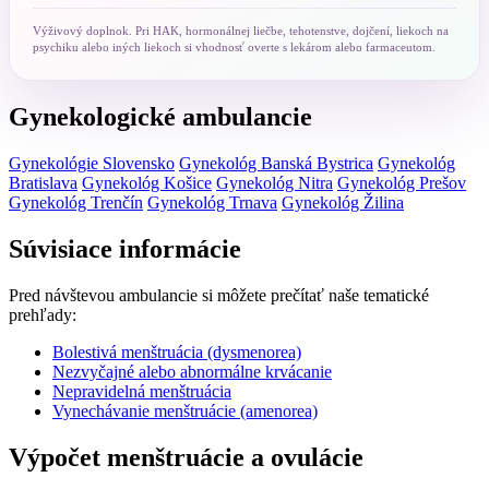
Výživový doplnok. Pri HAK, hormonálnej liečbe, tehotenstve, dojčení, liekoch na
psychiku alebo iných liekoch si vhodnosť overte s lekárom alebo farmaceutom.
Gynekologické ambulancie
Gynekológie Slovensko
Gynekológ Banská Bystrica
Gynekológ
Bratislava
Gynekológ Košice
Gynekológ Nitra
Gynekológ Prešov
Gynekológ Trenčín
Gynekológ Trnava
Gynekológ Žilina
Súvisiace informácie
Pred návštevou ambulancie si môžete prečítať naše tematické
prehľady:
Bolestivá menštruácia (dysmenorea)
Nezvyčajné alebo abnormálne krvácanie
Nepravidelná menštruácia
Vynechávanie menštruácie (amenorea)
Výpočet menštruácie a ovulácie