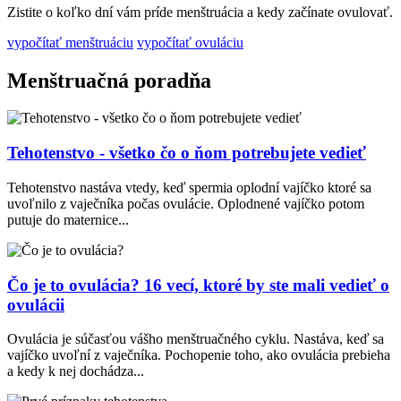
Zistite o koľko dní vám príde menštruácia a kedy začínate ovulovať.
vypočítať menštruáciu
vypočítať ovuláciu
Menštruačná poradňa
Tehotenstvo - všetko čo o ňom potrebujete vedieť
Tehotenstvo nastáva vtedy, keď spermia oplodní vajíčko ktoré sa
uvoľnilo z vaječníka počas ovulácie. Oplodnené vajíčko potom
putuje do maternice...
Čo je to ovulácia? 16 vecí, ktoré by ste mali vedieť o
ovulácii
Ovulácia je súčasťou vášho menštruačného cyklu. Nastáva, keď sa
vajíčko uvoľní z vaječníka. Pochopenie toho, ako ovulácia prebieha
a kedy k nej dochádza...