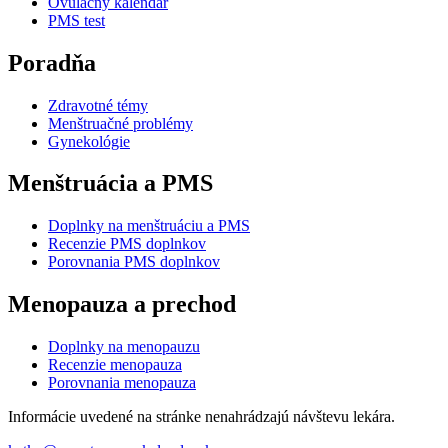
Ovulačný kalendár
PMS test
Poradňa
Zdravotné témy
Menštruačné problémy
Gynekológie
Menštruácia a PMS
Doplnky na menštruáciu a PMS
Recenzie PMS doplnkov
Porovnania PMS doplnkov
Menopauza a prechod
Doplnky na menopauzu
Recenzie menopauza
Porovnania menopauza
Informácie uvedené na stránke nenahrádzajú návštevu lekára.