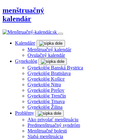
menštruačný
kalendár
Kalendáre
Menštruačný kalendár
Ovulačný kalendár
Gynekológ
Gynekológ Banská Bystrica
Gynekológ Bratislava
Gynekológ Košice
Gynekológ Nitra
Gynekológ Prešov
Gynekológ Trenčín
Gynekológ Trnava
Gynekológ Žilina
Problémy
Ako privolať menštruáciu
Predmenštruačný syndróm
Menštruačné bolesti
Slabá menštruácia