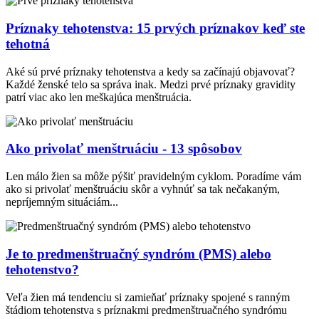
Príznaky tehotenstva: 15 prvých príznakov keď ste
tehotná
Aké sú prvé príznaky tehotenstva a kedy sa začínajú objavovať?
Každé ženské telo sa správa inak. Medzi prvé príznaky gravidity
patrí viac ako len meškajúca menštruácia.
Ako privolať menštruáciu - 13 spôsobov
Len málo žien sa môže pýšiť pravidelným cyklom. Poradíme vám
ako si privolať menštruáciu skôr a vyhnúť sa tak nečakaným,
nepríjemným situáciám...
Je to predmenštruačný syndróm (PMS) alebo
tehotenstvo?
Veľa žien má tendenciu si zamieňať príznaky spojené s ranným
štádiom tehotenstva s príznakmi predmenštruačného syndrómu