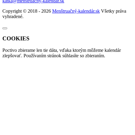
katka@menstruacny-kalendar.sk
Copyright © 2018 - 2026
Menštruačný-kalendár.sk
Všetky práva
vyhradené.
COOKIES
Poctivo zbierame len tie
dáta
, vďaka ktorým môžeme kalendár
zlepšovať. Používaním stránok súhlasíte so zbieraním.