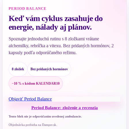
PERIOD BALANCE
Keď vám cyklus zasahuje do
energie, nálady aj plánov.
Spoznajte jednoduchú rutinu s 8 zložkami vrátane
alchemilky, rebríčka a vitexu. Bez pridaných hormónov, 2
kapsuly podľa odporúčaného režimu.
8 zložiek
Bez pridaných hormónov
−10 % s kódom KALENDAR10
Objaviť Period Balance
Period Balance: zloženie a recenzia
Tento blok nie je odporúčaním uvedenej ambulancie.
Objednávka prebieha na Damper.sk.