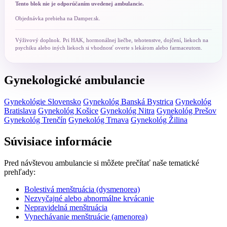
Tento blok nie je odporúčaním uvedenej ambulancie.
Objednávka prebieha na Damper.sk.
Výživový doplnok. Pri HAK, hormonálnej liečbe, tehotenstve, dojčení, liekoch na
psychiku alebo iných liekoch si vhodnosť overte s lekárom alebo farmaceutom.
Gynekologické ambulancie
Gynekológie Slovensko
Gynekológ Banská Bystrica
Gynekológ
Bratislava
Gynekológ Košice
Gynekológ Nitra
Gynekológ Prešov
Gynekológ Trenčín
Gynekológ Trnava
Gynekológ Žilina
Súvisiace informácie
Pred návštevou ambulancie si môžete prečítať naše tematické
prehľady:
Bolestivá menštruácia (dysmenorea)
Nezvyčajné alebo abnormálne krvácanie
Nepravidelná menštruácia
Vynechávanie menštruácie (amenorea)