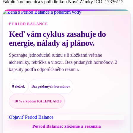
Fakultná nemocnica s poliklinikou Nové Zámky IČO: 17336112
PERIOD BALANCE
Keď vám cyklus zasahuje do
energie, nálady aj plánov.
Spoznajte jednoduchú rutinu s 8 zložkami vrátane
alchemilky, rebríčka a vitexu. Bez pridaných hormónov, 2
kapsuly podľa odporúčaného režimu.
8 zložiek
Bez pridaných hormónov
−10 % s kódom KALENDAR10
Objaviť Period Balance
Period Balance: zloženie a recenzia