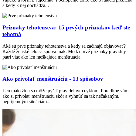
a kedy k nej dochádza...
Príznaky tehotenstva: 15 prvých príznakov keď ste
tehotná
Aké sú prvé príznaky tehotenstva a kedy sa začínajú objavovať?
Každé ženské telo sa správa inak. Medzi prvé príznaky gravidity
patrí viac ako len meškajúca menštruácia.
Ako privolať menštruáciu - 13 spôsobov
Len málo žien sa môže pýšiť pravidelným cyklom. Poradíme vám
ako si privolať menštruáciu skôr a vyhnúť sa tak nečakaným,
nepríjemným situáciám...