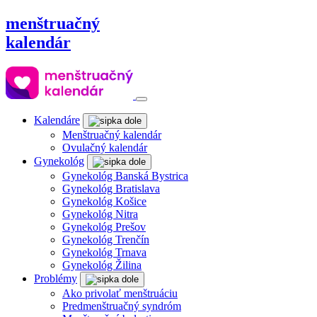
menštruačný
kalendár
Kalendáre
Menštruačný kalendár
Ovulačný kalendár
Gynekológ
Gynekológ Banská Bystrica
Gynekológ Bratislava
Gynekológ Košice
Gynekológ Nitra
Gynekológ Prešov
Gynekológ Trenčín
Gynekológ Trnava
Gynekológ Žilina
Problémy
Ako privolať menštruáciu
Predmenštruačný syndróm