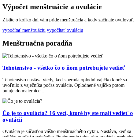
Výpočet menštruácie a ovulácie
Zistite o koľko dní vám príde menštruácia a kedy začínate ovulovať.
vypočítať menštruáciu
vypočítať ovuláciu
Menštruačná poradňa
Tehotenstvo - všetko čo o ňom potrebujete vedieť
Tehotenstvo nastáva vtedy, keď spermia oplodní vajíčko ktoré sa
uvoľnilo z vaječníka počas ovulácie. Oplodnené vajíčko potom
putuje do maternice...
Čo je to ovulácia? 16 vecí, ktoré by ste mali vedieť o
ovulácii
Ovulácia je súčasťou vášho menštruačného cyklu. Nastáva, keď sa
vajíčko uvoľní z vaječníka. Pochopenie toho, ako ovulácia prebieha