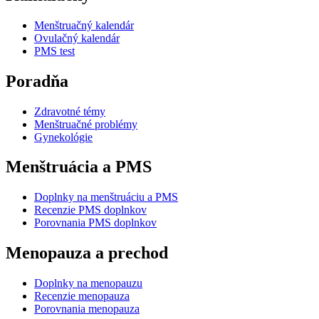
Menštruačný kalendár
Ovulačný kalendár
PMS test
Poradňa
Zdravotné témy
Menštruačné problémy
Gynekológie
Menštruácia a PMS
Doplnky na menštruáciu a PMS
Recenzie PMS doplnkov
Porovnania PMS doplnkov
Menopauza a prechod
Doplnky na menopauzu
Recenzie menopauza
Porovnania menopauza