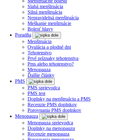
Menštruačné bolesti
Slabá menštruácia
Silná menštruácia
Nepravidelná menštruácia
Meškanie menštruácie
Bolesť hlavy
Poradňa
Menštruácia
Ovulácia a plodné dni
Tehotenstvo
Prvé príznaky tehotenstva
Pms alebo tehotenstvo?
Menopauza
Ďalšie články
PMS
PMS sprievodca
PMS test
Doplnky na menštruáciu a PMS
Recenzie PMS doplnkov
Porovnania PMS doplnkov
Menopauza
Menopauza sprievodca
Doplnky na menopauzu
Recenzie menopauza
Porovnania menopauza