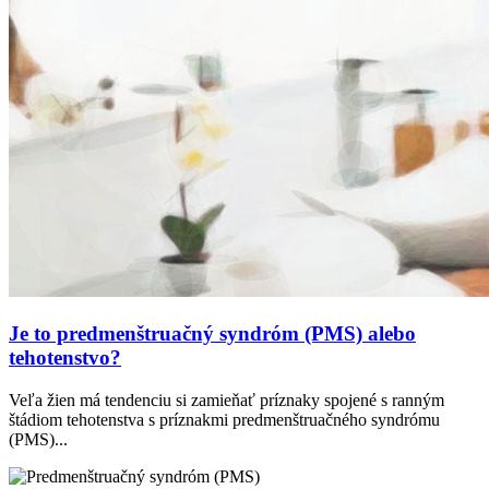
Je to predmenštruačný syndróm (PMS) alebo
tehotenstvo?
Veľa žien má tendenciu si zamieňať príznaky spojené s ranným
štádiom tehotenstva s príznakmi predmenštruačného syndrómu
(PMS)...