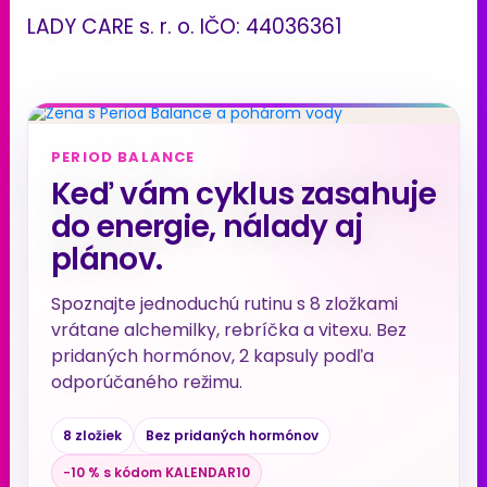
LADY CARE s. r. o. IČO: 44036361
PERIOD BALANCE
Keď vám cyklus zasahuje
do energie, nálady aj
plánov.
Spoznajte jednoduchú rutinu s 8 zložkami
vrátane alchemilky, rebríčka a vitexu. Bez
pridaných hormónov, 2 kapsuly podľa
odporúčaného režimu.
8 zložiek
Bez pridaných hormónov
−10 % s kódom KALENDAR10