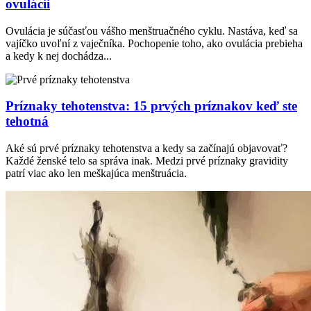
ovulácii
Ovulácia je súčasťou vášho menštruačného cyklu. Nastáva, keď sa
vajíčko uvoľní z vaječníka. Pochopenie toho, ako ovulácia prebieha
a kedy k nej dochádza...
Príznaky tehotenstva: 15 prvých príznakov keď ste
tehotná
Aké sú prvé príznaky tehotenstva a kedy sa začínajú objavovať?
Každé ženské telo sa správa inak. Medzi prvé príznaky gravidity
patrí viac ako len meškajúca menštruácia.