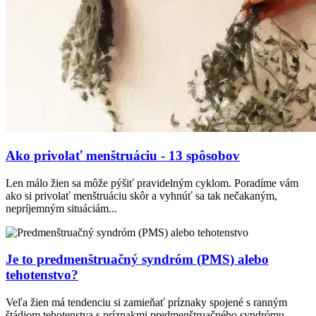
Ako privolať menštruáciu - 13 spôsobov
Len málo žien sa môže pýšiť pravidelným cyklom. Poradíme vám
ako si privolať menštruáciu skôr a vyhnúť sa tak nečakaným,
nepríjemným situáciám...
Je to predmenštruačný syndróm (PMS) alebo
tehotenstvo?
Veľa žien má tendenciu si zamieňať príznaky spojené s ranným
štádiom tehotenstva s príznakmi predmenštruačného syndrómu