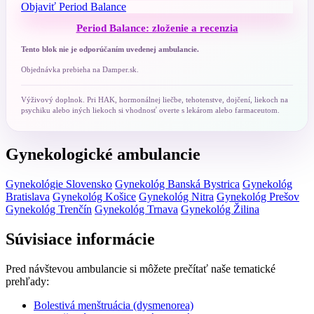
Objaviť Period Balance
Period Balance: zloženie a recenzia
Tento blok nie je odporúčaním uvedenej ambulancie.
Objednávka prebieha na Damper.sk.
Výživový doplnok. Pri HAK, hormonálnej liečbe, tehotenstve, dojčení, liekoch na
psychiku alebo iných liekoch si vhodnosť overte s lekárom alebo farmaceutom.
Gynekologické ambulancie
Gynekológie Slovensko
Gynekológ Banská Bystrica
Gynekológ
Bratislava
Gynekológ Košice
Gynekológ Nitra
Gynekológ Prešov
Gynekológ Trenčín
Gynekológ Trnava
Gynekológ Žilina
Súvisiace informácie
Pred návštevou ambulancie si môžete prečítať naše tematické
prehľady:
Bolestivá menštruácia (dysmenorea)