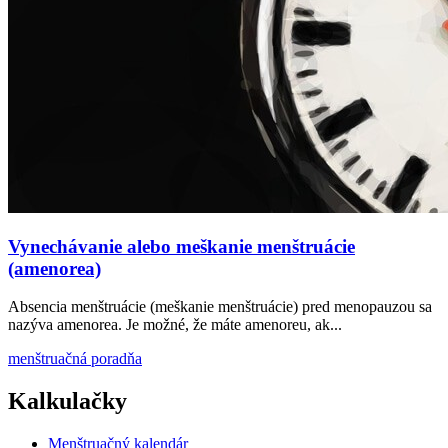
Vynechávanie alebo meškanie menštruácie
(amenorea)
Absencia menštruácie (meškanie menštruácie) pred menopauzou sa
nazýva amenorea. Je možné, že máte amenoreu, ak...
menštruačná poradňa
Kalkulačky
Menštruačný kalendár