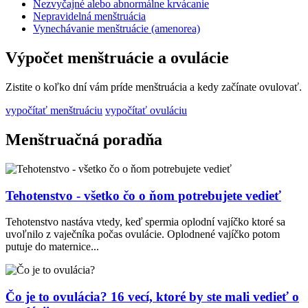
Nezvyčajné alebo abnormálne krvácanie
Nepravidelná menštruácia
Vynechávanie menštruácie (amenorea)
Výpočet menštruácie a ovulácie
Zistite o koľko dní vám príde menštruácia a kedy začínate ovulovať.
vypočítať menštruáciu
vypočítať ovuláciu
Menštruačná poradňa
Tehotenstvo - všetko čo o ňom potrebujete vedieť
Tehotenstvo nastáva vtedy, keď spermia oplodní vajíčko ktoré sa
uvoľnilo z vaječníka počas ovulácie. Oplodnené vajíčko potom
putuje do maternice...
Čo je to ovulácia? 16 vecí, ktoré by ste mali vedieť o