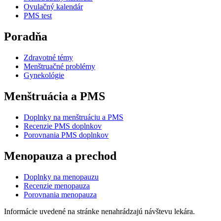
Ovulačný kalendár
PMS test
Poradňa
Zdravotné témy
Menštruačné problémy
Gynekológie
Menštruácia a PMS
Doplnky na menštruáciu a PMS
Recenzie PMS doplnkov
Porovnania PMS doplnkov
Menopauza a prechod
Doplnky na menopauzu
Recenzie menopauza
Porovnania menopauza
Informácie uvedené na stránke nenahrádzajú návštevu lekára.