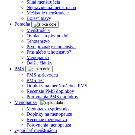
Silná menštruácia
Nepravidelná menštruácia
Meškanie menštruácie
Bolesť hlavy
Poradňa
Menštruácia
Ovulácia a plodné dni
Tehotenstvo
Prvé príznaky tehotenstva
Pms alebo tehotenstvo?
Menopauza
Ďalšie články
PMS
PMS sprievodca
PMS test
Doplnky na menštruáciu a PMS
Recenzie PMS doplnkov
Porovnania PMS doplnkov
Menopauza
Menopauza sprievodca
Doplnky na menopauzu
Recenzie menopauza
Porovnania menopauza
vypočítať menštruáciu