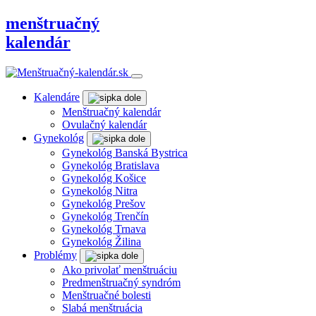
menštruačný
kalendár
Kalendáre
Menštruačný kalendár
Ovulačný kalendár
Gynekológ
Gynekológ Banská Bystrica
Gynekológ Bratislava
Gynekológ Košice
Gynekológ Nitra
Gynekológ Prešov
Gynekológ Trenčín
Gynekológ Trnava
Gynekológ Žilina
Problémy
Ako privolať menštruáciu
Predmenštruačný syndróm
Menštruačné bolesti
Slabá menštruácia