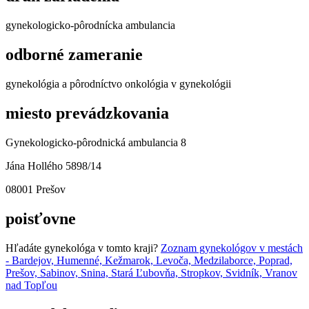
gynekologicko-pôrodnícka ambulancia
odborné zameranie
gynekológia a pôrodníctvo onkológia v gynekológii
miesto prevádzkovania
Gynekologicko-pôrodnická ambulancia 8
Jána Hollého 5898/14
08001 Prešov
poisťovne
Hľadáte gynekológa v tomto kraji?
Zoznam gynekológov v mestách
- Bardejov, Humenné, Kežmarok, Levoča, Medzilaborce, Poprad,
Prešov, Sabinov, Snina, Stará Ľubovňa, Stropkov, Svidník, Vranov
nad Topľou