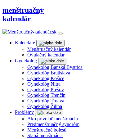
menštruačný
kalendár
Kalendáre
Menštruačný kalendár
Ovulačný kalendár
Gynekológ
Gynekológ Banská Bystrica
Gynekológ Bratislava
Gynekológ Košice
Gynekológ Nitra
Gynekológ Prešov
Gynekológ Trenčín
Gynekológ Trnava
Gynekológ Žilina
Problémy
Ako privolať menštruáciu
Predmenštruačný syndróm
Menštruačné bolesti
Slabá menštruácia