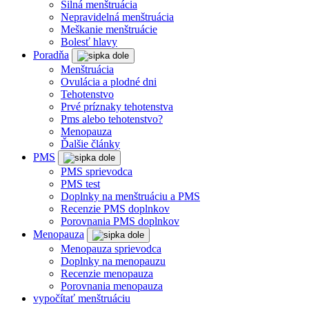
Silná menštruácia
Nepravidelná menštruácia
Meškanie menštruácie
Bolesť hlavy
Poradňa
Menštruácia
Ovulácia a plodné dni
Tehotenstvo
Prvé príznaky tehotenstva
Pms alebo tehotenstvo?
Menopauza
Ďalšie články
PMS
PMS sprievodca
PMS test
Doplnky na menštruáciu a PMS
Recenzie PMS doplnkov
Porovnania PMS doplnkov
Menopauza
Menopauza sprievodca
Doplnky na menopauzu
Recenzie menopauza
Porovnania menopauza
vypočítať menštruáciu