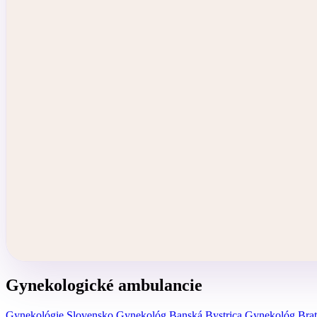
Gynekologické ambulancie
Gynekológie Slovensko
Gynekológ Banská Bystrica
Gynekológ Brat