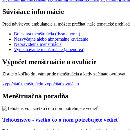
Súvisiace informácie
Pred návštevou ambulancie si môžete prečítať naše tematické prehľad
Bolestivá menštruácia (dysmenorea)
Nezvyčajné alebo abnormálne krvácanie
Nepravidelná menštruácia
Vynechávanie menštruácie (amenorea)
Výpočet menštruácie a ovulácie
Zistite o koľko dní vám príde menštruácia a kedy začínate ovulovať.
vypočítať menštruáciu
vypočítať ovuláciu
Menštruačná poradňa
Tehotenstvo - všetko čo o ňom potrebujete vedieť