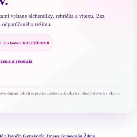
v.
kami vrátane alchemilky, rebríčka a vitexu. Bez
a odporúčaného režimu.
0 % s kódom KALENDAR10
oženie a recenzia
ve, dojčení, liekoch na psychiku alebo iných liekoch si vhodnosť overte s lekárom
óg Trenčín
Gynekológ Trnava
Gynekológ Žilina