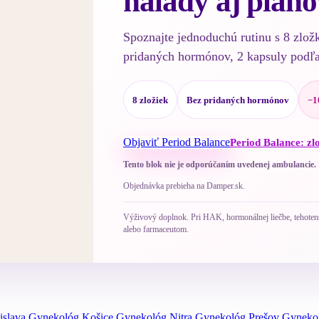
nálady aj pláno
Spoznajte jednoduchú rutinu s 8 zlož
pridaných hormónov, 2 kapsuly podľ
8 zložiek
Bez pridaných hormónov
−1
Objaviť Period Balance
Period Balance: zl
Tento blok nie je odporúčaním uvedenej ambulancie.
Objednávka prebieha na Damper.sk.
Výživový doplnok. Pri HAK, hormonálnej liečbe, tehotenst
alebo farmaceutom.
islava
Gynekológ Košice
Gynekológ Nitra
Gynekológ Prešov
Gynekol