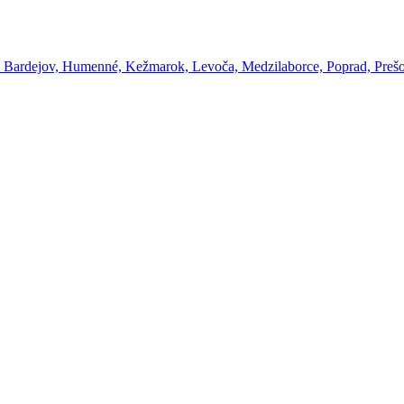
Bardejov, Humenné, Kežmarok, Levoča, Medzilaborce, Poprad, Prešov