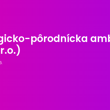
icko-pôrodnícka ambu
r.o.)
6.