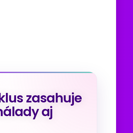
lus zasahuje
nálady aj