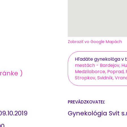
Zobraziť vo Google Mapách
Hľadáte gynekológa v t
mestách - Bardejov, H
Medzilaborce, Poprad, P
ránke )
Stropkov, Svidník, Vra
PREVÁDZKOVATEĽ
9.10.2019
Gynekológia Svit s.
00