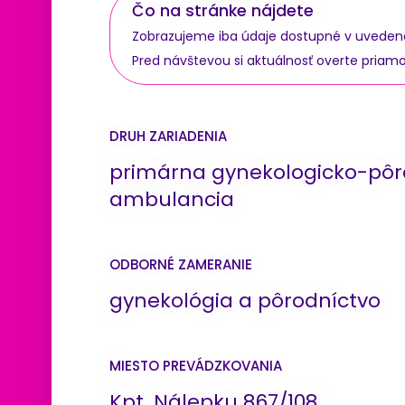
Čo na stránke nájdete
Zobrazujeme iba údaje dostupné v uvedenom 
Pred návštevou si aktuálnosť overte priam
DRUH ZARIADENIA
primárna gynekologicko-pôr
ambulancia
ODBORNÉ ZAMERANIE
gynekológia a pôrodníctvo
MIESTO PREVÁDZKOVANIA
Kpt. Nálepku 867/108