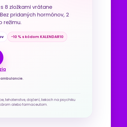
s 8 zložkami vrátane
u. Bez pridaných hormónov, 2
 režimu.
ov
−10 % s kódom KALENDAR10
zia
j ambulancie.
be, tehotenstve, dojčení, liekoch na psychiku
 lekárom alebo farmaceutom.