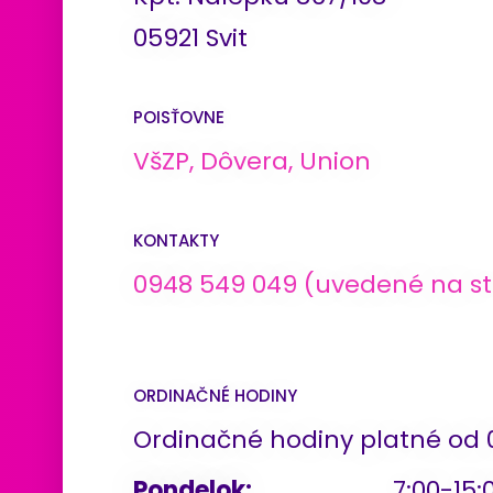
05921 Svit
POISŤOVNE
VšZP, Dôvera, Union
KONTAKTY
0948 549 049 (uvedené na st
ORDINAČNÉ HODINY
Ordinačné hodiny platné od 0
Pondelok:
7:00-15: