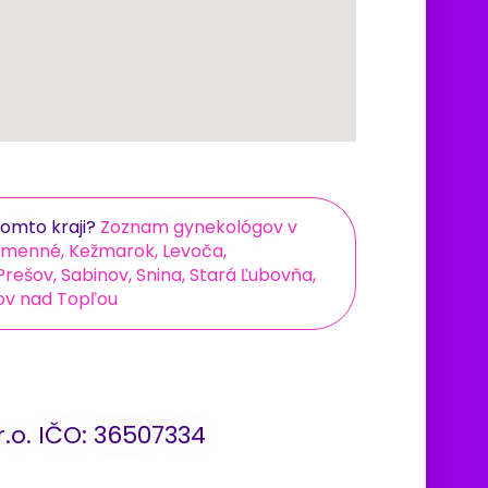
omto kraji?
Zoznam gynekológov v
umenné, Kežmarok, Levoča,
rešov, Sabinov, Snina, Stará Ľubovňa,
nov nad Topľou
r.o. IČO: 36507334