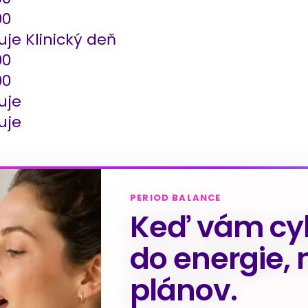
00
je Klinický deň
00
00
uje
uje
PERIOD BALANCE
Keď vám cyk
do energie, 
plánov.