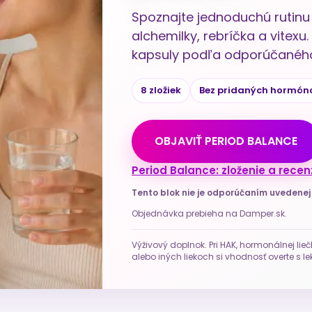
Spoznajte jednoduchú rutinu 
alchemilky, rebríčka a vitex
kapsuly podľa odporúčaného
8 zložiek
Bez pridaných hormón
OBJAVIŤ PERIOD BALANCE
Period Balance: zloženie a recen
Tento blok nie je odporúčaním uvedene
Objednávka prebieha na Damper.sk.
Výživový doplnok. Pri HAK, hormonálnej lieč
alebo iných liekoch si vhodnosť overte s